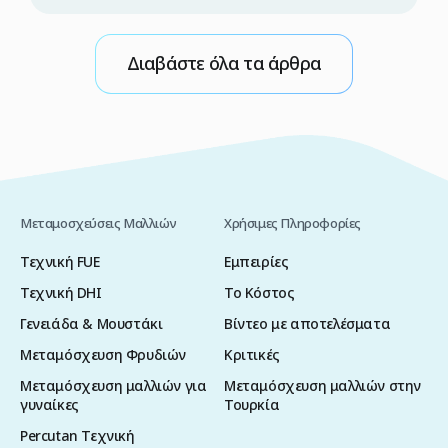
η οποία πρέπει να πραγματοποιείται
αποκλειστικά από εξειδικευμένη ιατρική
ομάδα και υπό αυστηρά ελεγχόμενες
Διαβάστε όλα τα άρθρα
συνθήκες. Διαφορετικά, υπάρχει κίνδυνος
μετάδοσης του ιού κατά τη διάρκεια της
επέμβασης. Γι’ αυτόν τον λόγο, εάν σκέφτεστε
να υποβληθείτε σε μεταμόσχευση μαλλιών με
τη μέθοδο FUE στην […]
Μεταμοσχεύσεις Μαλλιών
Χρήσιμες Πληροφορίες
Τεχνική FUE
Εμπειρίες
Τεχνική DHI
Το Κόστος
Γενειάδα & Μουστάκι
Βίντεο με αποτελέσματα
Μεταμόσχευση Φρυδιών
Κριτικές
Μεταμόσχευση μαλλιών για
Μεταμόσχευση μαλλιών στην
γυναίκες
Τουρκία
Percutan Τεχνική