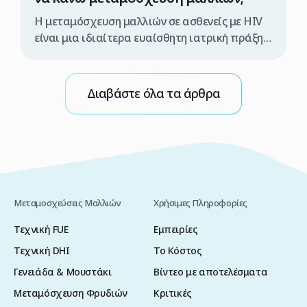
Η μεταμόσχευση μαλλιών σε ασθενείς με HIV
είναι μια ιδιαίτερα ευαίσθητη ιατρική πράξη,
η οποία πρέπει να πραγματοποιείται
αποκλειστικά από εξειδικευμένη ιατρική
ομάδα και υπό αυστηρά ελεγχόμενες
Διαβάστε όλα τα άρθρα
συνθήκες. Διαφορετικά, υπάρχει κίνδυνος
μετάδοσης του ιού κατά τη διάρκεια της
επέμβασης. Γι’ αυτόν τον λόγο, εάν σκέφτεστε
να υποβληθείτε σε μεταμόσχευση μαλλιών με
τη μέθοδο FUE στην […]
Μεταμοσχεύσεις Μαλλιών
Χρήσιμες Πληροφορίες
Τεχνική FUE
Εμπειρίες
Τεχνική DHI
Το Κόστος
Γενειάδα & Μουστάκι
Βίντεο με αποτελέσματα
Μεταμόσχευση Φρυδιών
Κριτικές