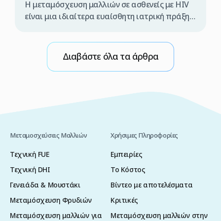
Η μεταμόσχευση μαλλιών σε ασθενείς με HIV
είναι μια ιδιαίτερα ευαίσθητη ιατρική πράξη,
η οποία πρέπει να πραγματοποιείται
αποκλειστικά από εξειδικευμένη ιατρική
ομάδα και υπό αυστηρά ελεγχόμενες
Διαβάστε όλα τα άρθρα
συνθήκες. Διαφορετικά, υπάρχει κίνδυνος
μετάδοσης του ιού κατά τη διάρκεια της
επέμβασης. Γι’ αυτόν τον λόγο, εάν σκέφτεστε
να υποβληθείτε σε μεταμόσχευση μαλλιών με
τη μέθοδο FUE στην […]
Μεταμοσχεύσεις Μαλλιών
Χρήσιμες Πληροφορίες
Τεχνική FUE
Εμπειρίες
Τεχνική DHI
Το Κόστος
Γενειάδα & Μουστάκι
Βίντεο με αποτελέσματα
Μεταμόσχευση Φρυδιών
Κριτικές
Μεταμόσχευση μαλλιών για
Μεταμόσχευση μαλλιών στην