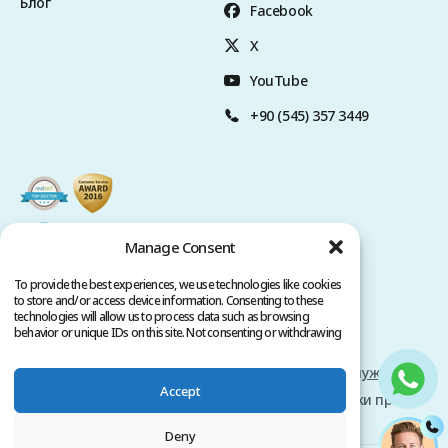
Блог
Facebook
X
YouTube
+90 (545) 357 3449
Manage Consent
To provide the best experiences, we use technologies like cookies
to store and/or access device information. Consenting to these
technologies will allow us to process data such as browsing
behavior or unique IDs on this site. Not consenting or withdrawing
consent, may adversely affect certain features and functions.
Политика за поверителност
условия за обслужване
Accept
Авторско право @ 2026 www.clinicana.com. Всички права
запазени.
Deny