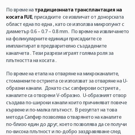
По време на
традиционната трансплантация на
косата FUE
, присадките се извличат от донорската
област една по една , като се използва микропункт с
диаметър 0.6 – 0.7 – 0.8 mm. По време на извличането
на фоликуларните единици присадките се
имплантират в предварително създадените
каналчета . Тези разрези играят голяма роля за
плътността на косата .
По време на етапа на отваряне на микроканалите,
стоманените остриета се използват за отваряне на U-
образни канали. Докато със сапфирови остриета ,
каналите са отворени V-образно. U-образният отвор
създава по-широки канали които причиняват повече
кървене и по-малка плътност. В резултат на това
метода Сапфир позволява отварянето на каналите
по-близо един до друг, което позволява да се получи
по-висока плътност и по-добро заздравяване след