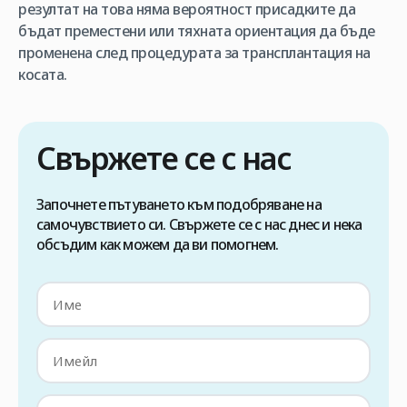
резултат на това няма вероятност присадките да
бъдат преместени или тяхната ориентация да бъде
променена след процедурата за трансплантация на
косата.
Свържете се с нас
Започнете пътуването към подобряване на
самочувствието си. Свържете се с нас днес и нека
обсъдим как можем да ви помогнем.