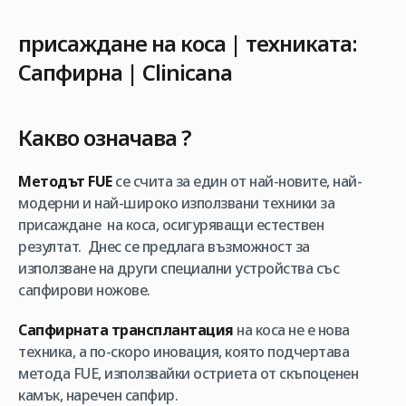
присаждане на коса | техниката:
Сапфирна | Clinicana
Какво означава ?
Методът FUE
се счита за един от най-новите, най-
модерни и най-широко използвани техники за
присаждане на коса, осигуряващи естествен
резултат. Днес се предлага възможност за
използване на други специални устройства със
сапфирови ножове.
Сапфирната трансплантация
на коса не е нова
техника, а по-скоро иновация, която подчертава
метода FUE, използвайки остриета от скъпоценен
камък, наречен сапфир.