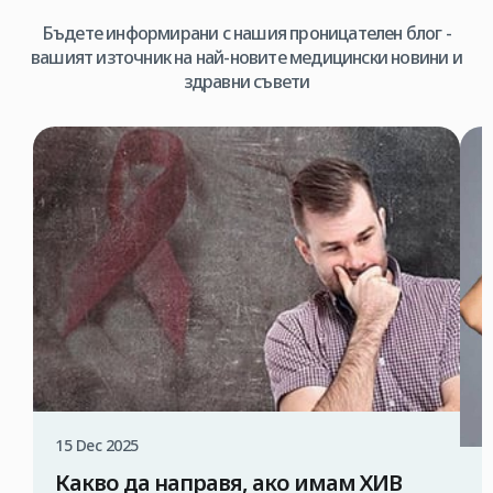
Бъдете информирани с нашия проницателен блог -
вашият източник на най-новите медицински новини и
здравни съвети
15 Dec 2025
Какво да направя, ако имам ХИВ
1