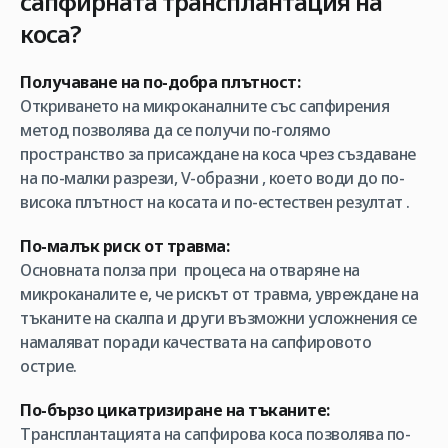
сапфирната трансплантация на
коса?
Получаване на по-добра плътност:
Откриването на микроканалните със сапфирения
метод позволява да се получи по-голямо
пространство за присаждане на коса чрез създаване
на по-малки разрези, V-образни , което води до по-
висока плътност на косата и по-естествен резултат .
По-малък риск от травма:
Основната полза при процеса на отваряне на
микроканалите е, че рискът от травма, увреждане на
тъканите на скалпа и други възможни усложнения се
намаляват поради качествата на сапфировото
острие.
По-бързо цикатризиране на тъканите:
Трансплантацията на сапфирова коса позволява по-