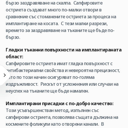
бързо заздравяване на скалпа. Сапфировите
остриета създават много по-малки отвори в
сравнение със стоманените остриета за процеса на
имплантиране на косата. С тези малки разрези,
времето за заздравяване на тъканите ще бъде по-
бързо.
Гладки тъканни повърхности на имплантираната
област:
Сапфировите остриета имат гладка повърхност с
антибактериални свойства и невероятна прецизност,
като по този начин осигуряват по-голяма
издръжливост. Рискът от усложнения или случаи на
неуспех на тъканите ще бъде намален.
Имплантирани присадки с по-добро качество:
Този усъвършенстван метод, изпълнен със
сапфирови остриета, позволява същата дължина на
космените фоликули като отворени канали. В