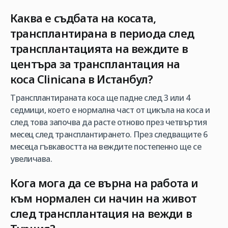
Каква е съдбата на косата,
трансплантирана в периода след
трансплантацията на веждите в
центъра за трансплантация на
коса
Clinicana в Истанбул
?
Трансплантираната коса ще падне след 3 или 4
седмици, което е нормална част от цикъла на коса и
след това започва да расте отново през четвъртия
месец след трансплантирането. През следващите 6
месеца гъвкавостта на веждите постепенно ще се
увеличава.
Кога мога да се върна на работа и
към нормален си начин на живот
след трансплантация на вежди в