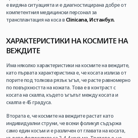
е видяна ситуацията и е диагностицирана добре от
компетентния медицински персонал за
трансплантация на коса в
Clinicana, Истанбул.
ХАРАКТЕРИСТИКИ
НА КОСМИТЕ НА
ВЕЖДИТЕ
Има няколко характеристики на космите на веждите,
като първата характеристика е, че косата излиза от
порите под толкова рязък ъгъл, че расте равномерно
по повърхността на кожата. Това е в контраст с
косата на скалпа, където ъгълът между косата и
скалпа е 45 градуса.
Втората е, че космите на веждите растат като
индивидуални струни, че всеки фоликул съдържа
само един косъм и е различен от главата на косата,