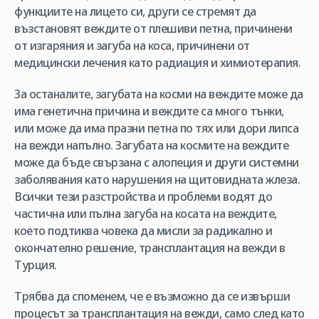
функциите на лицето си, други се стремят да
възстановят веждите от плешиви петна, причинени
от изгаряния и загуба на коса, причинени от
медицински лечения като радиация и химиотерапия.
За останалите, загубата на косми на веждите може да
има генетична причина и веждите са много тънки,
или може да има празни петна по тях или дори липса
на вежди напълно. Загубата на космите на веждите
може да бъде свързана с алопеция и други системни
заболявания като нарушения на щитовидната жлеза.
Всички тези разстройства и проблеми водят до
частична или пълна загуба на косата на веждите,
което подтиква човека да мисли за радикално и
окончателно решение, трансплантация на вежди в
Турция.
Трябва да споменем, че е възможно да се извърши
процесът за трансплантация на вежди, само след като