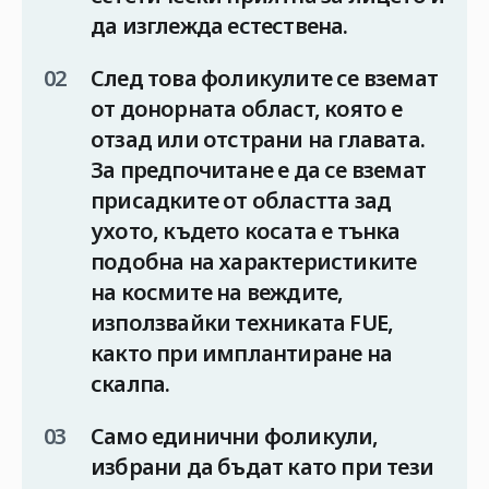
да изглежда естествена.
След това фоликулите се вземат
от донорната област, която е
отзад или отстрани на главата.
За предпочитане е да се вземат
присадките от областта зад
ухото, където косата е тънка
подобна на характеристиките
на космите на веждите,
използвайки техниката FUE,
както при имплантиране на
скалпа.
Само единични фоликули,
избрани да бъдат като при тези