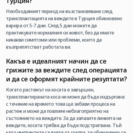
Турция?
Необходимият период на възстановяване след
трансплантацията на веждите в Турция обикновено
варира от 5-7 дни. След 5 дни можете да
практикувате нормалния си живот, без да имате
никакви симптоми или проблеми, които да
възпрепятстват работата ви.
Какъв е идеалният начин да се
грижите за веждите след операцията
и да се оформят крайните резултати?
Когато растежът на косата е завършен,
трансплантираната коса не може да бъде издърпана:
с течение на времето това ще забави процеса на
растеж и може да повлияе неблагоприятно на
състоянието на веждите. За да запазите линията на
веждите, косата трябва да бъде подстригвана. Тъй
като имплантите са взети от скалпа, те обикновено се