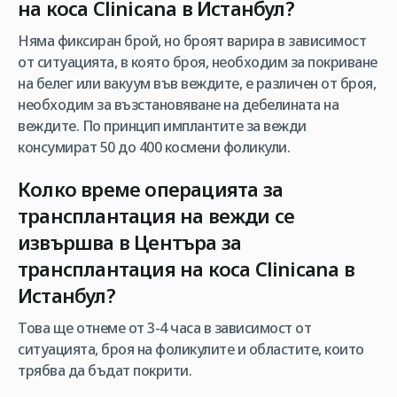
на коса
Clinicana в Истанбул
?
Няма фиксиран брой, но броят варира в зависимост
от ситуацията, в която броя, необходим за покриване
на белег или вакуум във веждите, е различен от броя,
необходим за възстановяване на дебелината на
веждите. По принцип имплантите за вежди
консумират 50 до 400 космени фоликули.
Колко време операцията за
трансплантация на вежди се
извършва в Центъра за
трансплантация на коса
Clinicana в
Истанбул
?
Това ще отнеме от 3-4 часа в зависимост от
ситуацията, броя на фоликулите и областите, които
трябва да бъдат покрити.