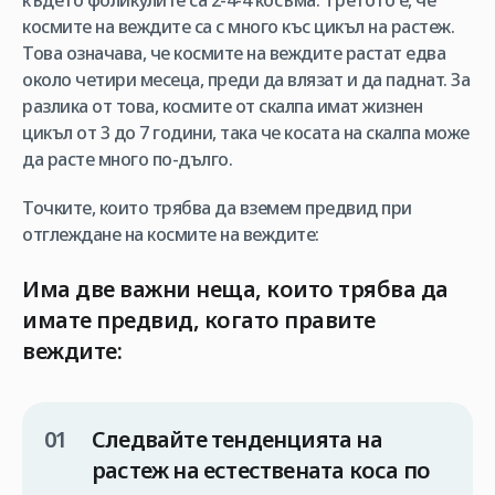
където фоликулите са 2-4-4 косъма. Третото е, че
космите на веждите са с много къс цикъл на растеж.
Това означава, че космите на веждите растат едва
около четири месеца, преди да влязат и да паднат. За
разлика от това, космите от скалпа имат жизнен
цикъл от 3 до 7 години, така че косата на скалпа може
да расте много по-дълго.
Точките, които трябва да вземем предвид при
отглеждане на космите на веждите:
Има две важни неща, които трябва да
имате предвид, когато правите
веждите:
Следвайте тенденцията на
растеж на естествената коса по