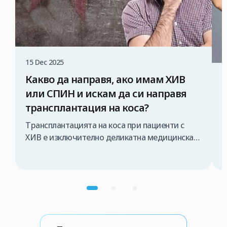
15 Dec 2025
Какво да направя, ако имам ХИВ
1
или СПИН и искам да си направя
трансплантация на коса?
Трансплантацията на коса при пациенти с
ХИВ е изключително деликатна медицинска
Т
процедура, която трябва да се извършва
о
единствено от специализиран медицински
н
екип и при строго контролирани условия. В
ч
противен случай съществува риск от
и
предаване на вируса по време на операцията.
р
Затова, ако обмисляте трансплантация на
р
коса по метода FUE в Турция, първата и най-
к