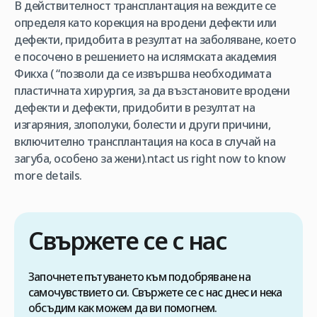
В действителност трансплантация на веждите се
определя като корекция на вродени дефекти или
дефекти, придобита в резултат на заболяване, което
е посочено в решението на ислямската академия
Фикха ( “позволи да се извършва необходимата
пластичната хирургия, за да възстановите вродени
дефекти и дефекти, придобити в резултат на
изгаряния, злополуки, болести и други причини,
включително трансплантация на коса в случай на
загуба, особено за жени).ntact us right now to know
more details.
Свържете се с нас
Започнете пътуването към подобряване на
самочувствието си. Свържете се с нас днес и нека
обсъдим как можем да ви помогнем.