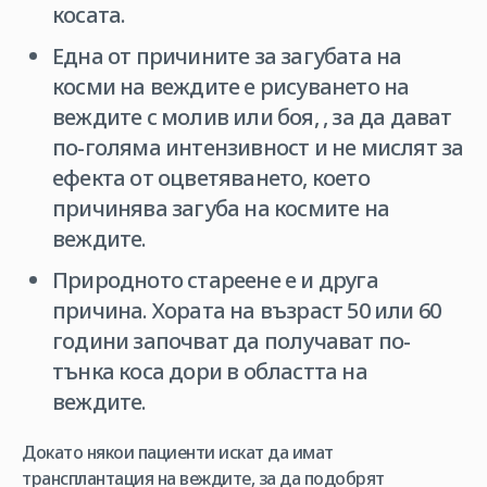
косата.
Една от причините за загубата на
косми на веждите е рисуването на
веждите с молив или боя, , за да дават
по-голяма интензивност и не мислят за
ефекта от оцветяването, което
причинява загуба на космите на
веждите.
Природното стареене е и друга
причина. Хората на възраст 50 или 60
години започват да получават по-
тънка коса дори в областта на
веждите.
Докато някои пациенти искат да имат
трансплантация на веждите, за да подобрят