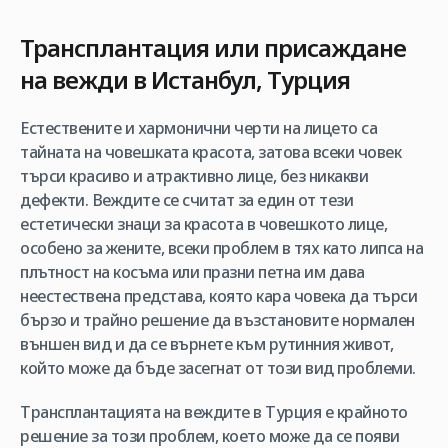
Трансплантация или присаждане
на вежди в Истанбул, Турция
Естествените и хармонични черти на лицето са
тайната на човешката красота, затова всеки човек
търси красиво и атрактивно лице, без никакви
дефекти. Веждите се считат за един от тези
естетически знаци за красота в човешкото лице,
особено за жените, всеки проблем в тях като липса на
плътност на косъма или празни петна им дава
неестествена представа, която кара човека да търси
бързо и трайно решение да възстановите нормален
външен вид и да се върнете към рутинния живот,
който може да бъде засегнат от този вид проблеми.
Трансплантацията на веждите в Турция е крайното
решение за този проблем, което може да се появи