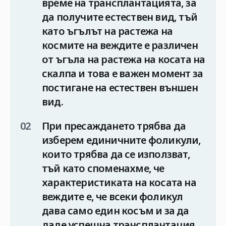
време на трансплантацията, за
да получите естествен вид, тъй
като ъгълът на растежа на
космите на веждите е различен
от ъгъла на растежа на косата на
скалпа и това е важен момент за
постигане на естествен външен
вид.
При пресаждането трябва да
изберем единичните фоликули,
които трябва да се използват,
тъй като споменахме, че
характеристиката на косата на
веждите е, че всеки фоликул
дава само един косъм и за да
даде успешна трансплантация