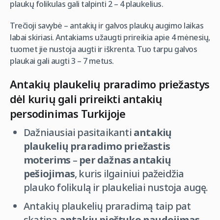
plaukų folikulas gali talpinti 2 – 4 plaukelius.
Trečioji savybė – antakių ir galvos plaukų augimo laikas
labai skiriasi. Antakiams užaugti prireikia apie 4 mėnesių,
tuomet jie nustoja augti ir iškrenta. Tuo tarpu galvos
plaukai gali augti 3 – 7 metus.
Antakių plaukelių praradimo priežastys
dėl kurių gali prireikti antakių
persodinimas Turkijoje
Dažniausiai pasitaikanti
antakių
plaukelių praradimo priežastis
moterims
–
per dažnas antakių
pešiojimas
, kuris ilgainiui pažeidžia
plauko folikulą ir plaukeliai nustoja augę.
Antakių plaukelių praradimą taip pat
skatina
antakių pieštuko naudojimas
,