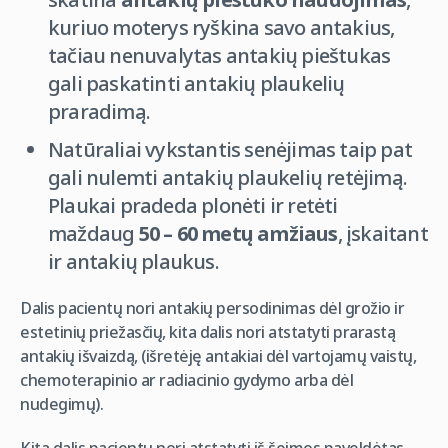
kuriuo moterys ryškina savo antakius,
tačiau nenuvalytas antakių pieštukas
gali paskatinti antakių plaukelių
praradimą.
Natūraliai vykstantis senėjimas taip pat
gali nulemti antakių plaukelių retėjimą.
Plaukai pradeda plonėti ir retėti
maždaug
50 – 60 metų amžiaus
, įskaitant
ir antakių plaukus.
Dalis pacientų nori antakių persodinimas dėl grožio ir
estetinių priežasčių, kita dalis nori atstatyti prarastą
antakių išvaizdą, (išretėję antakiai dėl vartojamų vaistų,
chemoterapinio ar radiacinio gydymo arba dėl
nudegimų).