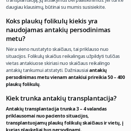
transplantaciją, jų atsakymus bei paaiškinimus. Jei turite
daugiau klausimų, būtinai su mumis susisiekite.
Koks plaukų folikulų kiekis yra
naudojamas antakių persodinimas
metu?
Nėra vieno nustatyto skaičiaus, tai priklauso nuo
situacijos. Folikulų skaičius reikalingas užpildyti tuščias
vietas antakiuose skiriasi nuo skaičiaus reikalingo
antakių tankumui atstatyti. Dažniausiai
antakių
persodinimas metu vienam antakiui prireikia 50 – 400
plaukų folikulų
.
Kiek trunka antakių transplantacija?
Antakių transplantacija trunka 3 – 4 valandas
priklausomai nuo paciento situacijos,
transplantuojamų plaukų folikulų skaičiaus ir vietų, į
kurias plaukeliai bus persodinami.