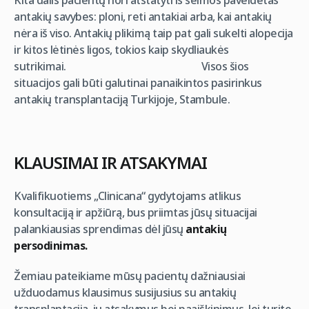
Kita dalis pacientų nori atstatyti iš šeimos paveldėtas
antakių savybes: ploni, reti antakiai arba, kai antakių
nėra iš viso. Antakių plikimą taip pat gali sukelti alopecija
ir kitos lėtinės ligos, tokios kaip skydliaukės
sutrikimai. Visos šios
situacijos gali būti galutinai panaikintos pasirinkus
antakių transplantaciją Turkijoje, Stambule.
KLAUSIMAI IR ATSAKYMAI
Kvalifikuotiems „Clinicana“ gydytojams atlikus
konsultaciją ir apžiūrą, bus priimtas jūsų situacijai
palankiausias sprendimas dėl jūsų
antakių
persodinimas.
Žemiau pateikiame mūsų pacientų dažniausiai
užduodamus klausimus susijusius su antakių