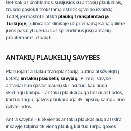
Bet kokios problemos, susijusios su antakių plaukeliais,
trukdo pasiekti trokštamą estetišką veido išvaizdą.
Todėl, jei mąstote atlikti
plaukų transplantaciją
Turkijoje,
„Clinicana“ klinikoje už prieinamą kainą galime
jums pasiūlyti geriausius sprendimus jūsų antakių
problemoms užbaigti.
ANTAKIŲ PLAUKELIŲ SAVYBĖS
Planuojant antakių transplantaciją, būtina atsižvelgti į
keletą
antakių plaukelių savybių.
Pirmoji savybė –
antakiai nuo galvos plaukų skiriasi tuo, kad auga
skirtingu kampu – antakių plaukai auga tiesiai ant odos,
kai tuo tarpu, galvos plaukai auga 45 laipsnių kampu nuo
galvos odos.
Antra savybė – kiekvienas antakių plaukas auga atskirai
ir savyje talpina tik vieną plauką, kai tuo tarpu galvos