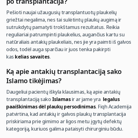
po transplantacija?
Pešioti naujai užaugusių transplantuotų plaukelių
griežtai negalima, nes tai sulėtintų plaukų augimą ir
sutrukdytų pamatyti trokštamus rezultatus. Reikia
reguliariai patrumpinti plaukelius, augančius kartu su
natūraliais antakių plaukeliais, nes jie yra paimti iš galvos
odos, todėl auga sparčiau ir juos tenka pakirpti
kas
kelias savaites
.
Ką apie antakių transplantaciją sako
Islamo tikėjimas?
Daugeliui pacientų iškyla klausimas, ką apie antakių
transplantaciją sako
Islamas
ir ar jame yra
legalus
paaiškinimas dėl plaukų persodinimas
. Fiqh Academija
patvirtina, kad antakių ir galvos plaukų transplantacija
priskiriama prie gimimo ar ligos metu įgytų defektų
kategoriją, kuriuos galima pataisyti chirurginiu būdu.