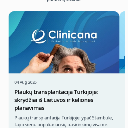
04 Aug 2026
0
Plaukų transplantacija Turkijoje:
K
skrydžiai iš Lietuvos ir kelionės
t
planavimas
P
i
Plaukų transplantacija Turkijoje, ypač Stambule,
s
tapo vienu populiariausių pasirinkimų visame