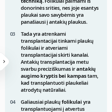
techniką.
Folikulai paimami iš
donorinės srities, nes joje esantys
plaukai savo savybėmis yra
panašiausi į antakių plaukus.
Tada yra atrenkami
transplantacijai tinkami plaukų
folikulai ir atveriami
transplantacijai skirti kanalai.
Antakių transplantacija metu
svarbu preciziškumas ir
antakių
augimo kryptis bei kampas
tam,
kad transplantuoti plaukeliai
atrodytų natūraliai.
Galiausiai plaukų
folikulai
yra
transplantuojami į atvertus