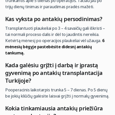
trunkantis apie 5 dienas po operacijos. Tačiau jau po
trijų dienų tinimas ir paraudimas pradės mažėti.
Kas vyksta po antakių persodinimas?
Transplantuoti plaukeliai po 3 – 4 savaičių gali iškristi –
tai normali proceso dalis ir dėl to jaudintis nereikia.
Ketvirtą mėnesį po operacijos plaukeliai vėl užauga.
6
mėnesių bėgyje pastebėsite didesnį antakių
tankumą.
Kada galėsiu grįžti į darbą ir įprastą
gyvenimą po antakių transplantacija
Turkijoje?
Pooperacinis laikotarpis trunka 5 – 7 dienas. Po 5 dienų
be jokių kliūčių galėsite laisvai grįžti į normalų gyvenimą.
Kokia tinkamiausia antakių priežiūra