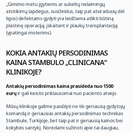
„Gimimo metu įgytiems ar sukeltų nelaimingų
atsitikimų (apdegus, susižeidus, taip pat atsiradusių dėl
ligos) defektams gydyti yra leidžiama atlikti būtiną
plastinę operaciją, įskaitant ir plaukų transplantaciją
(ypatingai moterims).
KOKIA ANTAKIŲ PERSODINIMAS
KAINA STAMBULO „CLINICANA“
KLINIKOJE?
Antakių persodinimas kaina prasideda nuo 1500
eurų
ir gali keistis priklausomai nuo paciento atvejo.
Mūsų klinikoje galime pasiūlyti ne tik geriausią gydytojų
komandą ir geriausias antakių persodinimas technikas
Stambule, Turkijoje, bet taip pat ir geriausią kainos bei
kokybės santykį. Norėdami sužinoti apie tai daugiau,