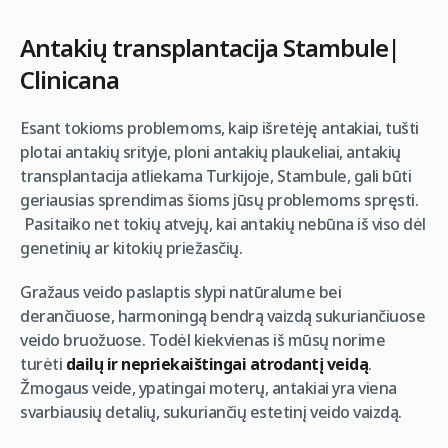
Antakių transplantacija Stambule|
Clinicana
Esant tokioms problemoms, kaip išretėję antakiai, tušti
plotai antakių srityje, ploni antakių plaukeliai, antakių
transplantacija atliekama Turkijoje, Stambule, gali būti
geriausias sprendimas šioms jūsų problemoms spręsti.
Pasitaiko net tokių atvejų, kai antakių nebūna iš viso dėl
genetinių ar kitokių priežasčių.
Gražaus veido paslaptis slypi natūralume bei
derančiuose, harmoningą bendrą vaizdą sukuriančiuose
veido bruožuose. Todėl kiekvienas iš mūsų norime
turėti
dailų ir nepriekaištingai atrodantį veidą
.
Žmogaus veide, ypatingai moterų, antakiai yra viena
svarbiausių detalių, sukuriančių estetinį veido vaizdą.