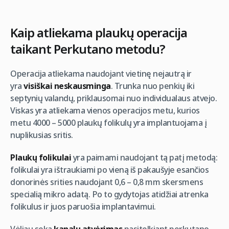
Kaip atliekama plaukų operacija
taikant Perkutano metodu?
Operacija atliekama naudojant vietinę nejautrą ir
yra
visiškai neskausminga
. Trunka nuo penkių iki
septynių valandų, priklausomai nuo individualaus atvejo.
Viskas yra atliekama vienos operacijos metu, kurios
metu 4000 – 5000 plaukų folikulų yra implantuojama į
nuplikusias sritis.
Plaukų folikulai
yra paimami naudojant tą patį metodą:
folikulai yra ištraukiami po vieną iš pakaušyje esančios
donorinės srities naudojant 0,6 – 0,8 mm skersmens
specialią mikro adatą. Po to gydytojas atidžiai atrenka
folikulus ir juos paruošia implantavimui.