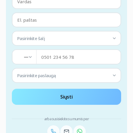
Pasirinkite šalį
—
Pasirinkite paslaugą
Siųsti
arba susisiekite su mumis per