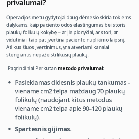
privalumai?
Operacijos metu gydytojai daug dėmesio skiria tokiems
dalykams, kaip paciento odos elastingumas bei storis,
plaukų folikulų kokybę – ar jie plonyčiai, ar stori, ar
vidutiniai, taip pat įvertina paciento nuplikimo laipsnį.
Atlikus šiuos įvertinimus, yra atveriami kanalai
stengiantis nepažeisti likusių plaukų.
Pagrindiniai Perkutan
metodo privalumai
:
Pasiekiamas didesnis plaukų tankumas –
viename cm2 telpa maždaug 70 plaukų
folikulų (naudojant kitus metodus
viename cm2 telpa apie 90–120 plaukų
folikulų).
Spartesnis gijimas.