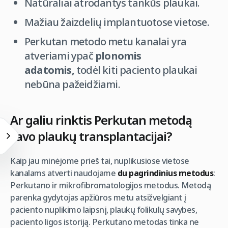
Natūraliai atrodantys tankūs plaukai.
Mažiau žaizdelių implantuotose vietose.
Perkutan metodo metu kanalai yra
atveriami ypač
plonomis
adatomis,
todėl kiti paciento plaukai
nebūna pažeidžiami.
Ar galiu rinktis Perkutan metodą
savo plaukų transplantacijai?
Kaip jau minėjome prieš tai, nuplikusiose vietose
kanalams atverti naudojame
du pagrindinius metodus
:
Perkutano ir mikrofibromatologijos metodus. Metodą
parenka gydytojas apžiūros metu atsižvelgiant į
paciento nuplikimo laipsnį, plaukų folikulų savybes,
paciento ligos istoriją. Perkutano metodas tinka ne