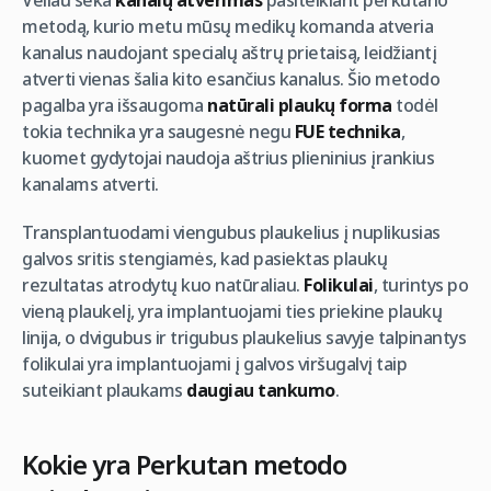
Vėliau seka
kanalų atvėrimas
pasitelkiant perkutano
metodą, kurio metu mūsų medikų komanda atveria
kanalus naudojant specialų aštrų prietaisą, leidžiantį
atverti vienas šalia kito esančius kanalus. Šio metodo
pagalba yra išsaugoma
natūrali plaukų forma
todėl
tokia technika yra saugesnė negu
FUE technika
,
kuomet gydytojai naudoja aštrius plieninius įrankius
kanalams atverti.
Transplantuodami viengubus plaukelius į nuplikusias
galvos sritis stengiamės, kad pasiektas plaukų
rezultatas atrodytų kuo natūraliau.
Folikulai
, turintys po
vieną plaukelį, yra implantuojami ties priekine plaukų
linija, o dvigubus ir trigubus plaukelius savyje talpinantys
folikulai yra implantuojami į galvos viršugalvį taip
suteikiant plaukams
daugiau tankumo
.
Kokie yra Perkutan metodo