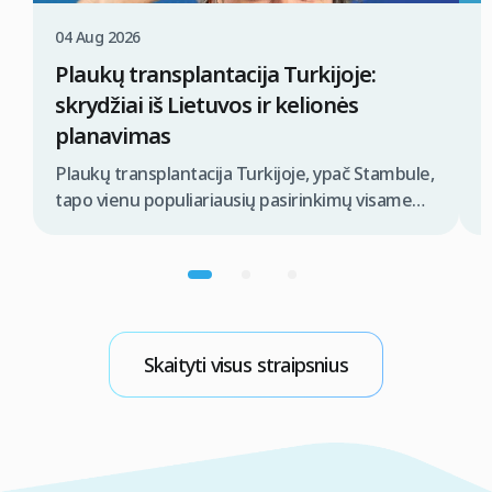
04 Aug 2026
0
Plaukų transplantacija Turkijoje:
K
skrydžiai iš Lietuvos ir kelionės
t
planavimas
P
i
Plaukų transplantacija Turkijoje, ypač Stambule,
s
tapo vienu populiariausių pasirinkimų visame
n
pasaulyje, ieškantiems efektyvių ir prieinamų
s
plaukų atkūrimo sprendimų. Pacientams iš
s
Lietuvos, kelionės planavimas apima
p
patogiausių skrydžių iš Vilniaus ar Kauno
t
pasirinkimą, patikimos klinikos paiešką ir visų
t
logistikos detalių suderinimą. Tinkamai
Skaityti visus straipsnius
s
suplanuotas procesas leidžia sklandžiai pasiekti
aukščiausios kokybės medicinines paslaugas,
dažnai įskaitant apgyvendinimą ir pervežimą,
optimizuojant […]