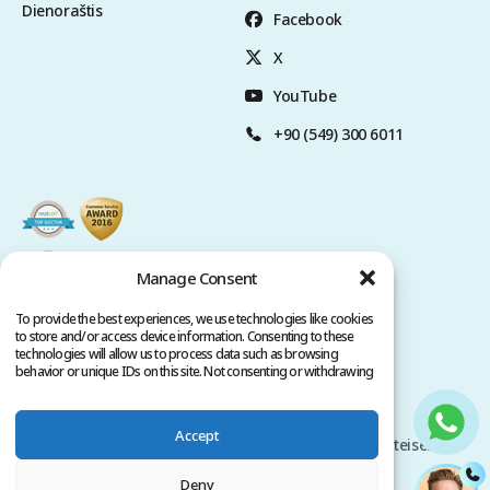
Dienoraštis
Facebook
X
YouTube
+90 (549) 300 6011
Manage Consent
To provide the best experiences, we use technologies like cookies
to store and/or access device information. Consenting to these
technologies will allow us to process data such as browsing
behavior or unique IDs on this site. Not consenting or withdrawing
consent, may adversely affect certain features and functions.
Privatumo Politika
Paslaugų Terminai
Accept
Autorių teisės @ 2026 www.clinicana.com. Visos teisės
saugomos.
Deny