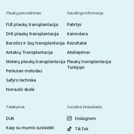
Plaukų persodinimas
Naudinga informacija
FUE plaukų transplantacija
Patirtys
DHI plaukų transplantacija
Kainodara
Barzdos ir ūsų transplantacija
Rezultatai
Antakių Transplantacija
Atsiliepimai
Moterų plaukų transplantacija
Plaukų transplantacija
Turkijoje
Perkutan metodas
Safyro technika
Norvudo skalė
Palaikymas
Socialinė žiniasklaida
DUK
Instagram
Kaip su mumis susisiekti
TikTok