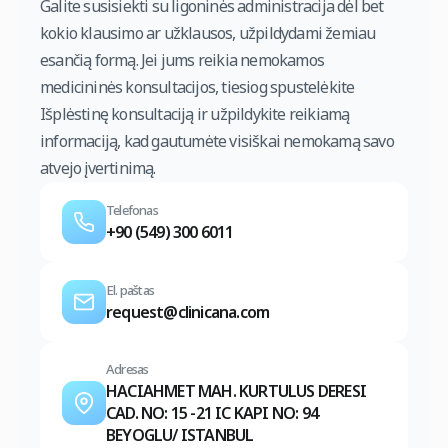
Galite susisiekti su ligoninės administracija dėl bet
kokio klausimo ar užklausos, užpildydami žemiau
esančią formą. Jei jums reikia nemokamos
medicininės konsultacijos, tiesiog spustelėkite
Išplėstinę konsultaciją ir užpildykite reikiamą
informaciją, kad gautumėte visiškai nemokamą savo
atvejo įvertinimą.
Telefonas
+90 (549) 300 6011
El. paštas
request@clinicana.com
Adresas
HACIAHMET MAH. KURTULUS DERESI
CAD. NO: 15 -21 IC KAPI NO: 94
BEYOGLU/ ISTANBUL