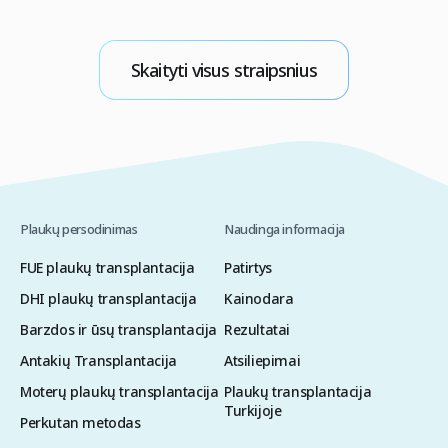
p
patogiausių skrydžių iš Vilniaus ar Kauno
t
pasirinkimą, patikimos klinikos paiešką ir visų
t
logistikos detalių suderinimą. Tinkamai
Skaityti visus straipsnius
s
suplanuotas procesas leidžia sklandžiai pasiekti
aukščiausios kokybės medicinines paslaugas,
dažnai įskaitant apgyvendinimą ir pervežimą,
optimizuojant […]
Plaukų persodinimas
Naudinga informacija
FUE plaukų transplantacija
Patirtys
DHI plaukų transplantacija
Kainodara
Barzdos ir ūsų transplantacija
Rezultatai
Antakių Transplantacija
Atsiliepimai
Moterų plaukų transplantacija
Plaukų transplantacija
Turkijoje
Perkutan metodas