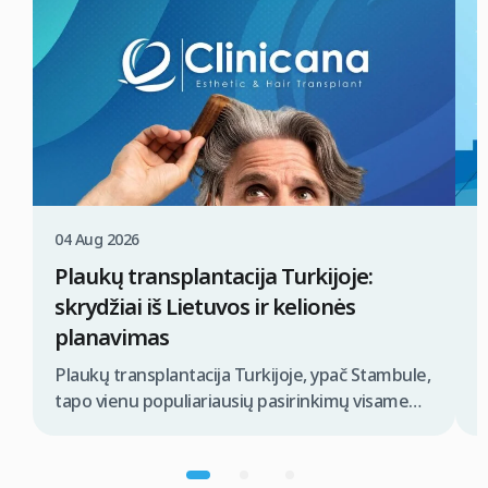
04 Aug 2026
0
Plaukų transplantacija Turkijoje:
K
skrydžiai iš Lietuvos ir kelionės
t
planavimas
P
i
Plaukų transplantacija Turkijoje, ypač Stambule,
s
tapo vienu populiariausių pasirinkimų visame
n
pasaulyje, ieškantiems efektyvių ir prieinamų
s
plaukų atkūrimo sprendimų. Pacientams iš
s
Lietuvos, kelionės planavimas apima