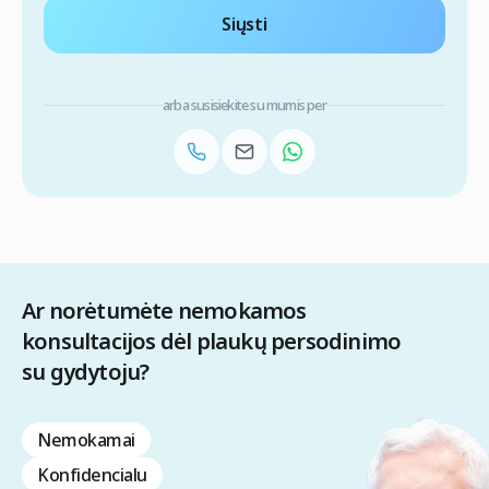
Siųsti
arba susisiekite su mumis per
Ar norėtumėte nemokamos
konsultacijos dėl plaukų persodinimo
su gydytoju?
Nemokamai
Konfidencialu