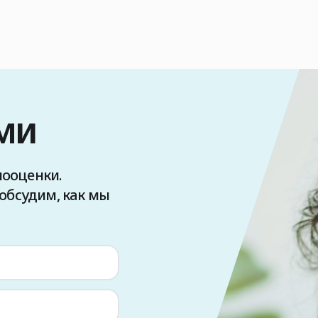
ми
мооценки.
 обсудим, как мы