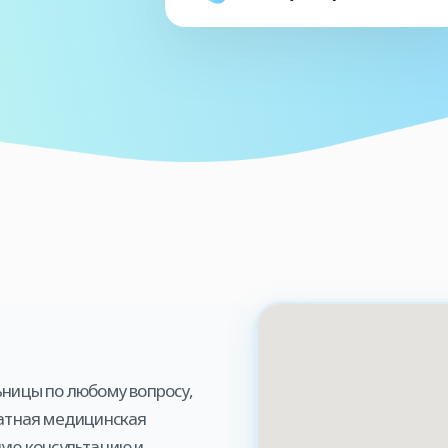
ницы по любому вопросу,
латная медицинская
ную консультацию и