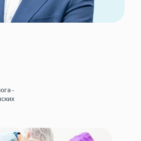
ога -
нских