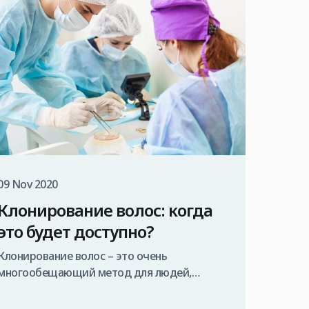
09 Nov 2020
Клонирование волос: когда
это будет доступно?
Клонирование волос – это очень
многообещающий метод для людей,
которые страдают от эстетических
проблем и алопеции (облысения) из-за