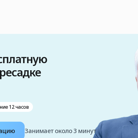
есплатную
ересадке
ние 12 часов
тацию
Занимает около 3 минут