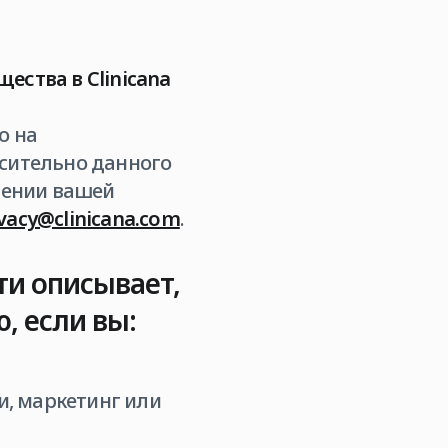
ества в Clinicana
о на
осительно данного
шении вашей
ivacy@clinicana.com
.
и описывает,
, если вы:
, маркетинг или