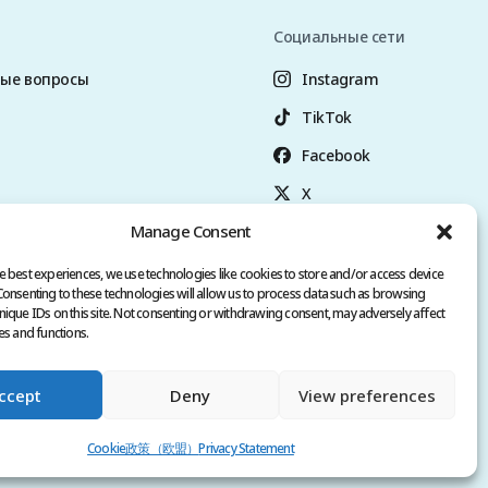
Социальные сети
мые вопросы
Instagram
TikTok
Facebook
X
Manage Consent
YouTube
+90 (545) 357 3449
e best experiences, we use technologies like cookies to store and/or access device
Consenting to these technologies will allow us to process data such as browsing
nique IDs on this site. Not consenting or withdrawing consent, may adversely affect
es and functions.
Все права защищены.
ccept
Deny
View preferences
ISTANBUL |
+90 549 3006069
Cookie政策（欧盟）
Privacy Statement