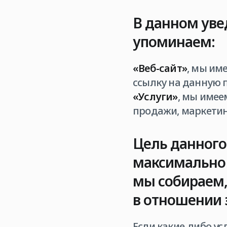
В данном уве
упоминаем:
«Веб-сайт»
, мы им
ссылку на данную 
«Услуги»
, мы имее
продажи, маркети
Цель данного
максимально 
мы собираем, 
в отношении 
Если какие-либо у