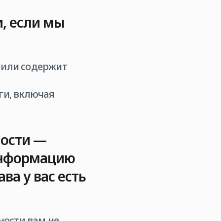
, если мы
я или содержит
ги, включая
ности —
информацию
ва у вас есть
ности вам не