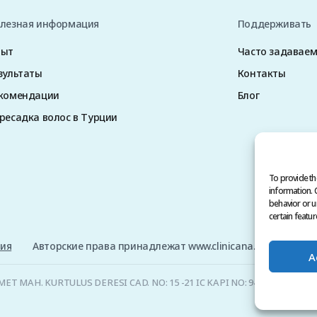
лезная информация
Поддерживать
пыт
Часто задавае
зультаты
Контакты
комендации
Блог
ресадка волос в Турции
To provide th
information. 
behavior or u
certain featur
ния
Авторские права принадлежат www.clinicana.com, 2026. 
A
HMET MAH. KURTULUS DERESI CAD. NO: 15 -21 IC KAPI NO: 94 BEYOGLU/ 