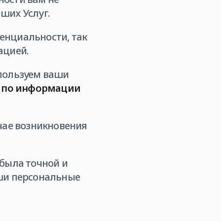
ших Услуг.
енциальности, так
ацией.
спользуем ваши
а по информации
чае возникновения
 была точной и
аши персональные