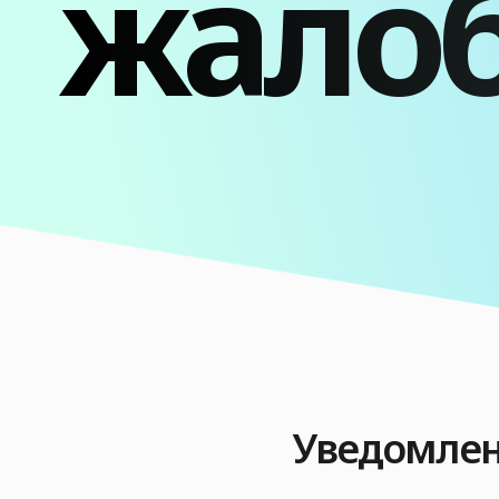
жало
Уведомлен