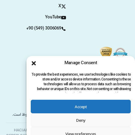
X
YouTube
+90 (549) 3006069
Manage Consent
To provide the best experiences, we use technologies like cookies to
store and/or access device information. Consenting to these
technologies will allow us to process data such as browsing
behavior or unique IDs on this site. Not consenting or withdrawing
consent, may adversely affect certain features and functions.
حریم خصوصی
سیاست حفظ حریم خصوصی
Accept
کپی‌رایت @ 2026 www.clinicana.com. تمامی حقوق محفوظ است.
Deny
Clinicana پیوند مو و جراحی‌های زیبایی | HACIAHMET MAH. KURTULUS
View preferences