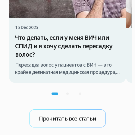
15 Dec 2025
Что делать, если у меня ВИЧ или
1
СПИД и я хочу сделать пересадку
волос?
Пересадка волос у пациентов с ВИЧ — это
В
крайне деликатная медицинская процедура,
в
которая должна проводиться исключительно
д
специализированной медицинской командой
и
и в строго контролируемых условиях. В
о
противном случае существует риск передачи
с
вируса во время операции. Поэтому, если вы
ч
рассматриваете возможность пересадки
м
Прочитать все статьи
волос методом FUE в Турции, в первую
а
очередь необходимо проконсультироваться
И