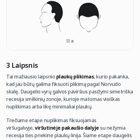
II а
3 Laipsnis
Tai mažiausio laipsnio
plaukų plikimas
, kurio pakanka,
kad jau būtų galima fiksuoti plikimą pagal Norvudo
skalę. Daugelio vyrų galvos paviršius pasižymi simetriška
recesija smilkinių zonoje, kurioje matomas visiškas
nuplikimas arba likę minimaliai plaukų.
Trečiame etape nuplikimas fiksuojamas
viršugalvyje,
viršutinėje pakaušio dalyje
su nežymia
recesija ties priekine plaukų linija. Šiame etape daugelis