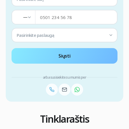
—
Pasirinkite paslaugą
Siųsti
arba susisiekite su mumis per
Tinklaraštis