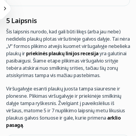
5 Laipsnis
Šis laipsnis nurodo, kad gali būti likęs (arba jau nebe)
nedidelis plaukų plotas viršutinėje galvos dalyje. Tai nėra
„V“ formos plikimo atvejis kuomet viršugalvyje nebelieka
plaukų ir
priekinės plaukų linijos recesija
yra galutinai
pasibaigusi. Šiame etape plikimas viršugalvio srityje
tebėra atskirai nuo smilkinių srities, tačiau šių zonų
atsiskyrimas tampa vis mažiau pastebimas.
Viršugalvyje esanti plaukų juosta tampa siauresne ir
plonesne. Plikimas viršugalvyje ir priekinėje smilkinių
dalyje tampa ryškesnis. Žvelgiant į paveikslėlius iš
viršaus, matome 5 ir 7 nuplikimo laipsnių metu likusius
plaukus galvos šonuose ir gale, kurie primena
arklio
pasagą
.