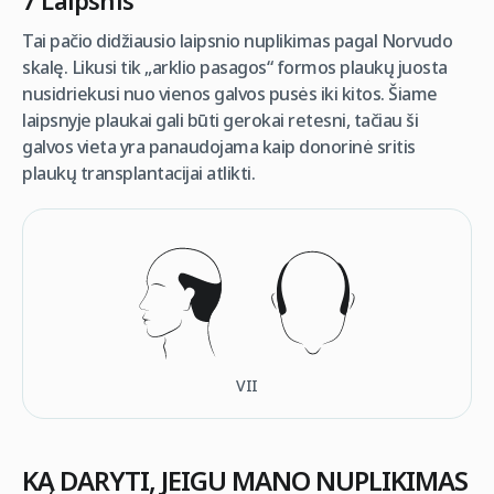
7 Laipsnis
Tai pačio didžiausio laipsnio nuplikimas pagal Norvudo
skalę. Likusi tik „arklio pasagos“ formos plaukų juosta
nusidriekusi nuo vienos galvos pusės iki kitos. Šiame
laipsnyje plaukai gali būti gerokai retesni, tačiau ši
galvos vieta yra panaudojama kaip donorinė sritis
plaukų transplantacijai atlikti.
VII
KĄ DARYTI, JEIGU MANO NUPLIKIMAS