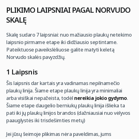
PLIKIMO LAIPSNIAI PAGAL NORVUDO
SKALĘ
Skalę sudaro 7 laipsniai: nuo mažiausio plaukų netekimo
laipsnio pirmame etape iki didžiausio septintame.
Pateiktuose paveikslėliuose galite matyti keletą
Norvudo skalės pavyzdžių.
1 Laipsnis
Šis laipsnis dar kartais yra vadinamas nepilnamečio
plaukų linija. Šiame etape plaukų linija yra minimaliai
arba visiškai nepažeista, todėl
nereikia jokio gydymo
.
Šiame etape daugelio berniukų plaukų linija išlieka ta
pati iki jų plaukų linijos brandos (dažniausiai nuo vėlyvos
paauglystės iki trisdešimties metų)
Jei jūsų šeimoje plikimas nėra paveldimas, jums