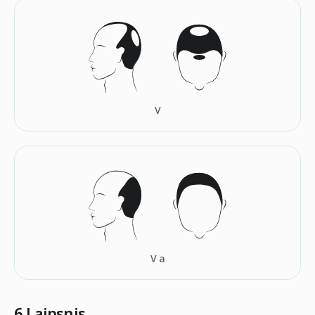
V
V а
6 Laipsnis