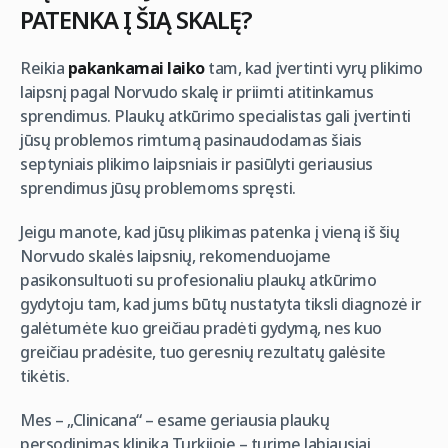
PATENKA Į ŠIĄ SKALĘ
?
Reikia
pakankamai laiko
tam, kad įvertinti vyrų plikimo
laipsnį pagal Norvudo skalę ir priimti atitinkamus
sprendimus. Plaukų atkūrimo specialistas gali įvertinti
jūsų problemos rimtumą pasinaudodamas šiais
septyniais plikimo laipsniais ir pasiūlyti geriausius
sprendimus jūsų problemoms spręsti.
Jeigu manote, kad jūsų plikimas patenka į vieną iš šių
Norvudo skalės laipsnių, rekomenduojame
pasikonsultuoti su profesionaliu plaukų atkūrimo
gydytoju tam, kad jums būtų nustatyta tiksli diagnozė ir
galėtumėte kuo greičiau pradėti gydymą, nes kuo
greičiau pradėsite, tuo geresnių rezultatų galėsite
tikėtis.
Mes – „Clinicana“ – esame geriausia plaukų
persodinimas klinika Turkijoje – turime labiausiai