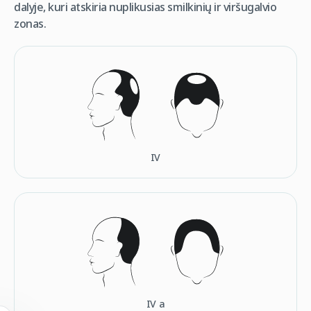
dalyje, kuri atskiria nuplikusias smilkinių ir viršugalvio
zonas.
IV
IV а