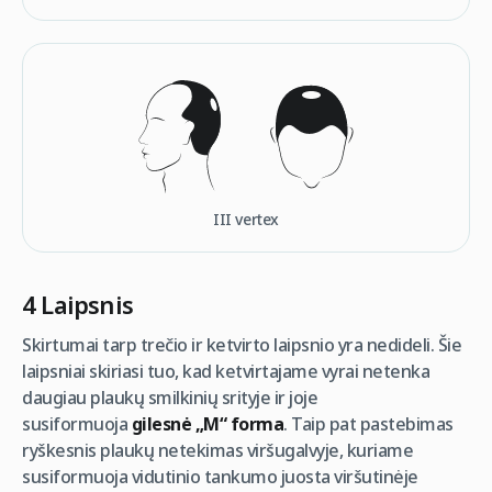
III vertex
4 Laipsnis
Skirtumai tarp trečio ir ketvirto laipsnio yra nedideli. Šie
laipsniai skiriasi tuo, kad ketvirtajame vyrai netenka
daugiau plaukų smilkinių srityje ir joje
susiformuoja
gilesnė „M“ forma
. Taip pat pastebimas
ryškesnis plaukų netekimas viršugalvyje, kuriame
susiformuoja vidutinio tankumo juosta viršutinėje