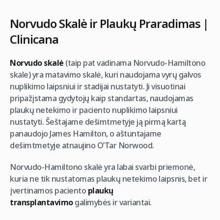
Norvudo Skalė ir Plaukų Praradimas |
Clinicana
Norvudo skalė
(taip pat vadinama Norvudo-Hamiltono
skale) yra matavimo skalė, kuri naudojama vyrų galvos
nuplikimo laipsniui ir stadijai nustatyti. Ji visuotinai
pripažįstama gydytojų kaip standartas, naudojamas
plaukų netekimo ir paciento nuplikimo laipsniui
nustatyti. Šeštajame dešimtmetyje ją pirmą kartą
panaudojo James Hamilton, o aštuntajame
dešimtmetyje atnaujino O’Tar Norwood.
Norvudo-Hamiltono skalė yra labai svarbi priemonė,
kuria ne tik nustatomas plaukų netekimo laipsnis, bet ir
įvertinamos paciento
plaukų
transplantavimo
galimybės ir variantai.