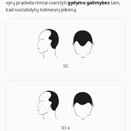
vyrų pradeda rimtai svarstyti
gydymo galimybes
tam,
kad sustabdytų tolimesnį plikimą.
III
III а