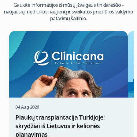
Gaukite informacijos iš mūsų įžvalgaus tinklaraščio -
naujausių medicinos naujienų ir sveikatos priežiūros valdymo
patarimų šaltinio.
04 Aug 2026
0
Plaukų transplantacija Turkijoje:
K
skrydžiai iš Lietuvos ir kelionės
t
planavimas
P