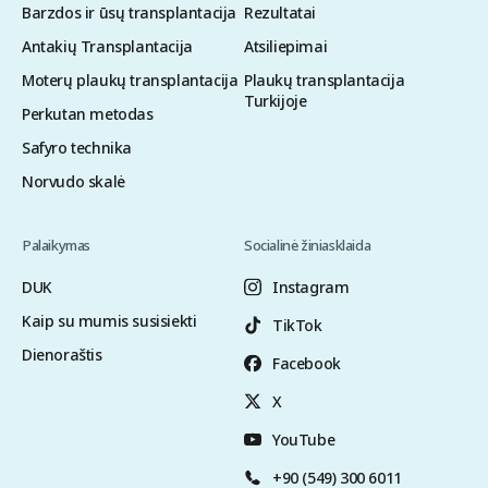
Barzdos ir ūsų transplantacija
Rezultatai
Antakių Transplantacija
Atsiliepimai
Moterų plaukų transplantacija
Plaukų transplantacija
Turkijoje
Perkutan metodas
Safyro technika
Norvudo skalė
Palaikymas
Socialinė žiniasklaida
DUK
Instagram
Kaip su mumis susisiekti
TikTok
Dienoraštis
Facebook
X
YouTube
+90 (549) 300 6011