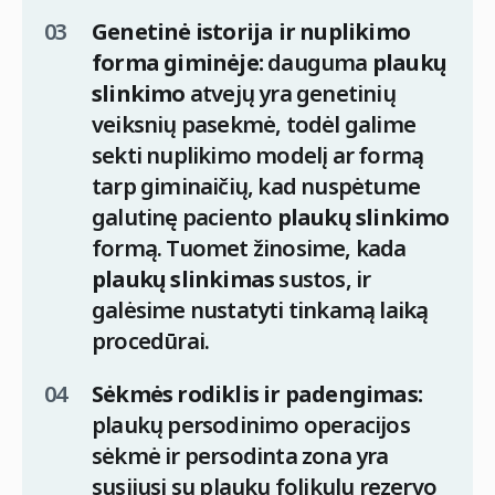
Genetinė istorija ir nuplikimo
forma giminėje:
dauguma
plaukų
slinkimo
atvejų yra genetinių
veiksnių pasekmė, todėl galime
sekti nuplikimo modelį ar formą
tarp giminaičių, kad nuspėtume
galutinę paciento
plaukų slinkimo
formą. Tuomet žinosime, kada
plaukų slinkimas
sustos, ir
galėsime nustatyti tinkamą laiką
procedūrai.
Sėkmės rodiklis ir padengimas:
plaukų persodinimo operacijos
sėkmė ir persodinta zona yra
susijusi su plaukų folikulų rezervo