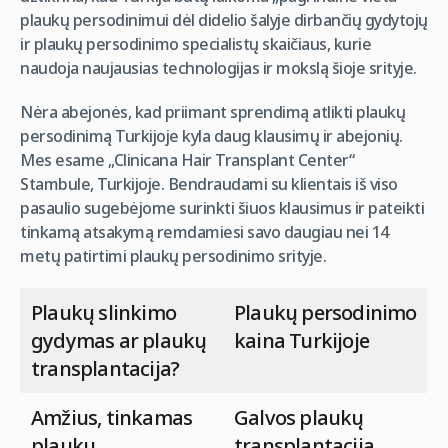
plaukų persodinimui dėl didelio šalyje dirbančių gydytojų
ir plaukų persodinimo specialistų skaičiaus, kurie
naudoja naujausias technologijas ir mokslą šioje srityje.
Nėra abejonės, kad priimant sprendimą atlikti plaukų
persodinimą Turkijoje kyla daug klausimų ir abejonių.
Mes esame „Clinicana Hair Transplant Center“
Stambule, Turkijoje. Bendraudami su klientais iš viso
pasaulio sugebėjome surinkti šiuos klausimus ir pateikti
tinkamą atsakymą remdamiesi savo daugiau nei 14
metų patirtimi plaukų persodinimo srityje.
Plaukų slinkimo
Plaukų persodinimo
gydymas ar plaukų
kaina Turkijoje
transplantacija?
Amžius, tinkamas
Galvos plaukų
plaukų
transplantacija