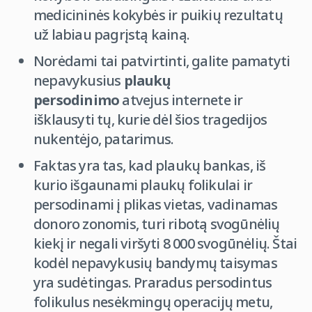
medicininės kokybės ir puikių rezultatų
už labiau pagrįstą kainą.
Norėdami tai patvirtinti, galite pamatyti
nepavykusius
plaukų
persodinimo
atvejus internete ir
išklausyti tų, kurie dėl šios tragedijos
nukentėjo, patarimus.
Faktas yra tas, kad plaukų bankas, iš
kurio išgaunami plaukų folikulai ir
persodinami į plikas vietas, vadinamas
donoro zonomis, turi ribotą svogūnėlių
kiekį ir negali viršyti 8 000 svogūnėlių. Štai
kodėl nepavykusių bandymų taisymas
yra sudėtingas. Praradus persodintus
folikulus nesėkmingų operacijų metu,