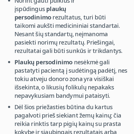
Norint gauti puikius ir
įspūdingus
plaukų
persodinimo
rezultatus, turi būti
taikomi aukšti medicininiai standartai.
Nesant šių standartų, neįmanoma
pasiekti norimų rezultatų. Priešingai,
rezultatai gali būti sunkūs ir trikdantys.
Plaukų persodinimo
nesėkmė gali
pastatyti pacientą į sudėtingą padėtį, nes
tokiu atveju donoro zona yra visiškai
išsekinta, o likusių folikulų nepakaks
nepavykusiam bandymui pataisyti.
Dėl šios priežasties būtina du kartus
pagalvoti prieš siekiant žemų kainų; čia
reikia rinktis tarp pigių kainų su prasta
kokybe ir siaubingais rezultatais arba