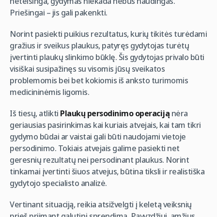
neteisinga, gydymas niekada nebus naudingas.
Priešingai – jis gali pakenkti.
Norint pasiekti puikius rezultatus, kurių tikitės turėdami
gražius ir sveikus plaukus, patyręs gydytojas turėtų
įvertinti plaukų slinkimo būklę. Šis gydytojas privalo būti
visiškai susipažinęs su visomis jūsų sveikatos
problemomis bei bet kokiomis iš anksto turimomis
medicininėmis ligomis.
Iš tiesų, atlikti
Plaukų persodinimo operaciją
nėra
geriausias pasirinkimas kai kuriais atvejais, kai tam tikri
gydymo būdai ar vaistai gali būti naudojami vietoje
persodinimo. Tokiais atvejais galime pasiekti net
geresnių rezultatų nei persodinant plaukus. Norint
tinkamai įvertinti šiuos atvejus, būtina tiksli ir realistiška
gydytojo specialisto analizė.
Vertinant situaciją, reikia atsižvelgti į keletą veiksnių
prieš priimant galutinį sprendimą. Pavyzdžiui, amžius