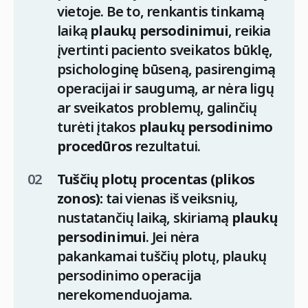
vietoje. Be to, renkantis tinkamą
laiką
plaukų persodinimui
, reikia
įvertinti paciento sveikatos būklę,
psichologinę būseną, pasirengimą
operacijai ir saugumą, ar nėra ligų
ar sveikatos problemų, galinčių
turėti įtakos
plaukų persodinimo
procedūros
rezultatui.
Tuščių plotų procentas (plikos
zonos):
tai vienas iš veiksnių,
nustatančių laiką, skiriamą
plaukų
persodinimui
. Jei nėra
pakankamai tuščių plotų, plaukų
persodinimo operacija
nerekomenduojama.