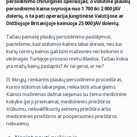
persodinimo chirurgines operacijas, o vidutinė plaukų
persodinimo kaina svyruoja nuo 1 700 iki 2 000 JAV
dolerių, o ta pati operacija Jungtinėse Valstijose ar
Didžiojoje Britanijoje kainuoja 25 000 JAV dolerių.
Tačiau pamatę plaukų persodinimo pasiūlymus,
pastebime, kad siūlomos kainos labai skiriasi, nes kai
kurių centrų kainos gali būti mažesnės nei kelionės ir
viešnagės Turkijoje proceso metu išlaidos. Tačiau kokia
yra mažų kainų paslaptis? Ar tai gerai, ar ne?
Iš tikrųjų, renkantis plaukų persodinimo procedūras,
kurios siūlomos labai pigiai, reikia būti atsargiems.
Kainos mažinimas dažnai siejamas su žema medicinine
kokybe (jei ji prieinama), medicininės priežiūros
trūkumu, nekvalifikuotų asmenų priežiūra arba
medicininės priežiūros ar pooperacinės priežiūros
nebuvimu.