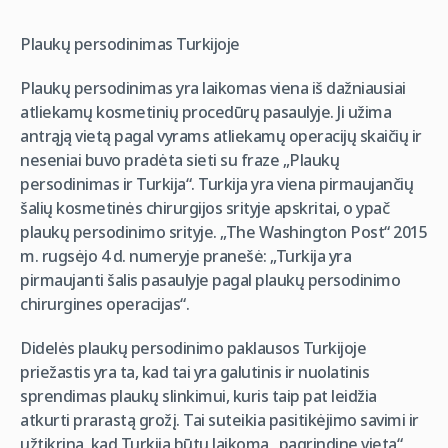
Plaukų persodinimas Turkijoje
Plaukų persodinimas yra laikomas viena iš dažniausiai
atliekamų kosmetinių procedūrų pasaulyje. Ji užima
antrąją vietą pagal vyrams atliekamų operacijų skaičių ir
neseniai buvo pradėta sieti su fraze „Plaukų
persodinimas ir Turkija“. Turkija yra viena pirmaujančių
šalių kosmetinės chirurgijos srityje apskritai, o ypač
plaukų persodinimo srityje. „The Washington Post“ 2015
m. rugsėjo 4 d. numeryje pranešė: „Turkija yra
pirmaujanti šalis pasaulyje pagal plaukų persodinimo
chirurgines operacijas“.
Didelės plaukų persodinimo paklausos Turkijoje
priežastis yra ta, kad tai yra galutinis ir nuolatinis
sprendimas plaukų slinkimui, kuris taip pat leidžia
atkurti prarastą grožį. Tai suteikia pasitikėjimo savimi ir
užtikrina, kad Turkija būtų laikoma „pagrindine vieta“