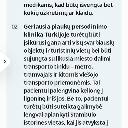
medikams, kad būtų išvengta bet
kokių užkrėtimų ar klaidų.
Geriausia plaukų persodinimo
klinika Turkijoje
turėtų būti
įsikūrusi gana arti visų svarbiausių
objektų ir turistinių vietų bei būti
sujungta su likusia miesto dalimi
transporto tinklu – metro,
tramvajais ir kitomis viešojo
transporto priemonėmis. Tai
pacientui palengvina kelionę į
ligoninę ir iš jos. Be to, pacientui
turėtų būti suteikta galimybė
lengvai aplankyti Stambulo
istorines vietas, kai jis atvyksta į