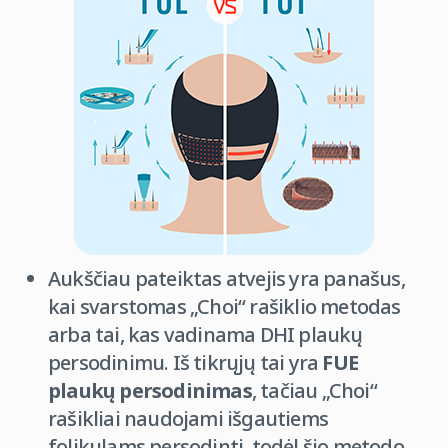
Aukščiau pateiktas atvejis yra panašus,
kai svarstomas „Choi“ rašiklio metodas
arba tai, kas vadinama DHI plaukų
persodinimu. Iš tikrųjų tai yra
FUE
plaukų persodinimas
, tačiau „Choi“
rašikliai naudojami išgautiems
folikulams persodinti, todėl šio metodo