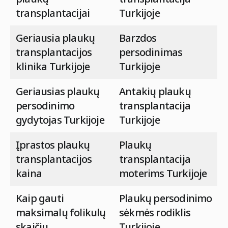
transplantacijai
Turkijoje
Geriausia plaukų
Barzdos
transplantacijos
persodinimas
klinika Turkijoje
Turkijoje
Geriausias plaukų
Antakių plaukų
persodinimo
transplantacija
gydytojas Turkijoje
Turkijoje
Įprastos plaukų
Plaukų
transplantacijos
transplantacija
kaina
moterims Turkijoje
Kaip gauti
Plaukų persodinimo
maksimalų folikulų
sėkmės rodiklis
skaičių
Turkijoje