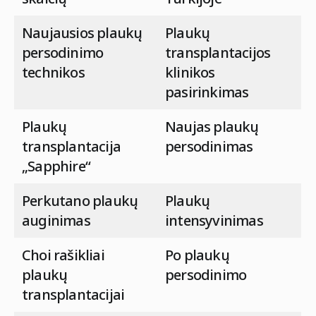
Naujausios plaukų
Plaukų
persodinimo
transplantacijos
technikos
klinikos
pasirinkimas
Plaukų
Naujas plaukų
transplantacija
persodinimas
„Sapphire“
Perkutano plaukų
Plaukų
auginimas
intensyvinimas
Choi rašikliai
Po plaukų
plaukų
persodinimo
transplantacijai