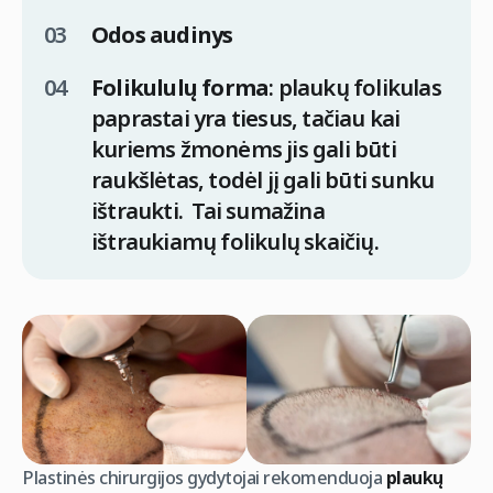
Odos audinys
Folikululų forma
: plaukų folikulas
paprastai yra tiesus, tačiau kai
kuriems žmonėms jis gali būti
raukšlėtas, todėl jį gali būti sunku
ištraukti. Tai sumažina
ištraukiamų folikulų skaičių.
Plastinės chirurgijos gydytojai rekomenduoja
plaukų