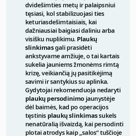
dvidešimties metų ir palaipsniui
tęsiasi, kol stabilizuojasi ties
keturiasdešimtaisiais, kai
dažniausiai baigiasi daliniu arba
visišku nuplikimu.
Plaukų
slinkimas
gali prasidėti
ankstyvame amžiuje, o tai kartais
sukelia jauniems žmonėms rimtą
krizę, veikiančią jų pasitikėjimą
savimi ir santykius su aplinka.
Gydytojai rekomenduoja nedaryti
plaukų persodinimo
jaunystėje
dėl baimės, kad po operacijos
tęstinis
plaukų slinkimas
sukels
nenatūralią išvaizdą, kai persodinti
plotai atrodys kaip „salos“ tuščioje