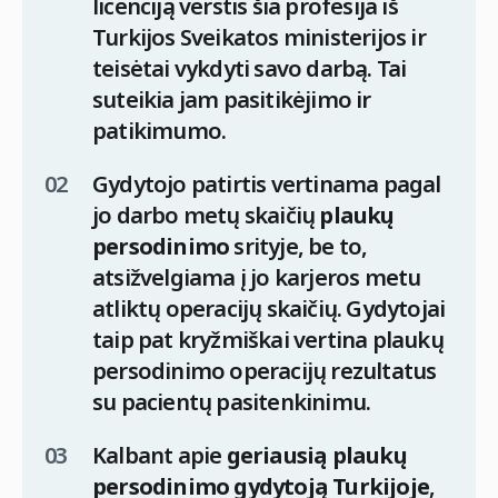
licenciją verstis šia profesija iš
Turkijos Sveikatos ministerijos ir
teisėtai vykdyti savo darbą. Tai
suteikia jam pasitikėjimo ir
patikimumo.
Gydytojo patirtis vertinama pagal
jo darbo metų skaičių
plaukų
persodinimo
srityje, be to,
atsižvelgiama į jo karjeros metu
atliktų operacijų skaičių. Gydytojai
taip pat kryžmiškai vertina plaukų
persodinimo operacijų rezultatus
su pacientų pasitenkinimu.
Kalbant apie
geriausią plaukų
persodinimo gydytoją Turkijoje
,