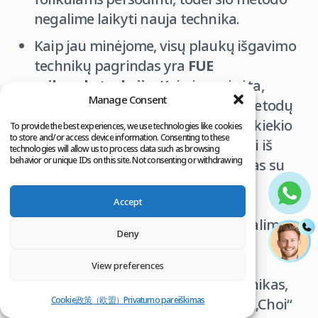
negalime laikyti nauja technika.
Kaip jau minėjome, visų plaukų išgavimo
technikų pagrindas yra
FUE
mikroekstrakcija
. Kaip jau minėta,
Manage Consent
skirtumai tarp plaukų išgavimo metodų
priklauso nuo naudojamų įrankių kiekio
To provide the best experiences, we use technologies like cookies
to store and/or access device information. Consenting to these
ir tipo. Svarstant safyro techniką, ji iš
technologies will allow us to process data such as browsing
behavior or unique IDs on this site. Not consenting or withdrawing
esmės yra FUE plaukų persodinimas su
consent, may adversely affect certain features and functions.
nedideliu įrankio, naudojamo
Accept
mikroskopinėms angoms atverti,
pakeitimu. Tačiau šio metodo negalime
Deny
laikyti nauja technika. Nepaisant
reklamos gausos, siūlančios
View preferences
naujas
plaukų persodinimo
technikas,
Cookie政策（欧盟）
Privatumo pareiškimas
tokias kaip safyro technologija ar „Choi“