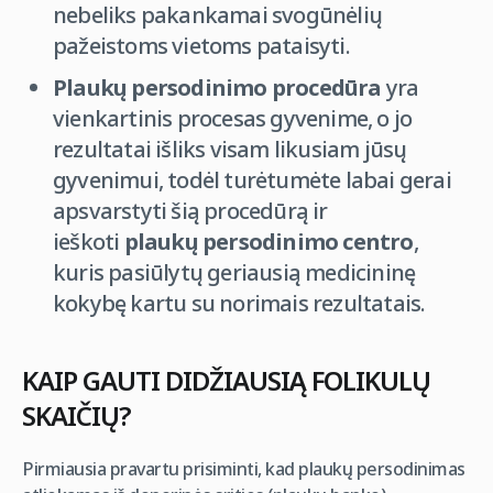
nebeliks pakankamai svogūnėlių
pažeistoms vietoms pataisyti.
Plaukų persodinimo procedūra
yra
vienkartinis procesas gyvenime, o jo
rezultatai išliks visam likusiam jūsų
gyvenimui, todėl turėtumėte labai gerai
apsvarstyti šią procedūrą ir
ieškoti
plaukų persodinimo centro
,
kuris pasiūlytų geriausią medicininę
kokybę kartu su norimais rezultatais.
KAIP GAUTI DIDŽIAUSIĄ FOLIKULŲ
SKAIČIŲ?
Pirmiausia pravartu prisiminti, kad plaukų persodinimas