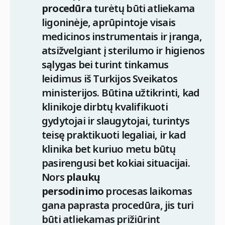
procedūra
turėtų būti atliekama
ligoninėje, aprūpintoje visais
medicinos instrumentais ir įranga,
atsižvelgiant į sterilumo ir higienos
sąlygas bei turint tinkamus
leidimus iš Turkijos Sveikatos
ministerijos. Būtina užtikrinti, kad
klinikoje dirbtų kvalifikuoti
gydytojai ir slaugytojai, turintys
teisę praktikuoti legaliai, ir kad
klinika bet kuriuo metu būtų
pasirengusi bet kokiai situacijai.
Nors
plaukų
persodinimo
procesas laikomas
gana paprasta procedūra, jis turi
būti atliekamas prižiūrint