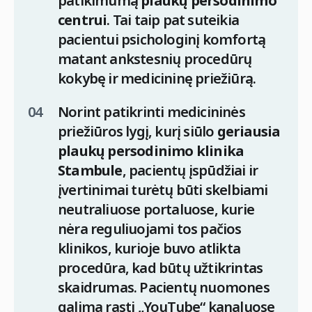
patikimumą
plaukų persodinimo
centrui
. Tai taip pat suteikia
pacientui psichologinį komfortą
matant ankstesnių procedūrų
kokybę ir medicininę priežiūrą.
Norint patikrinti medicininės
priežiūros lygį, kurį siūlo
geriausia
plaukų persodinimo klinika
Stambule
, pacientų įspūdžiai ir
įvertinimai turėtų būti skelbiami
neutraliuose portaluose, kurie
nėra reguliuojami tos pačios
klinikos, kurioje buvo atlikta
procedūra, kad būtų užtikrintas
skaidrumas. Pacientų nuomones
galima rasti „YouTube“ kanaluose