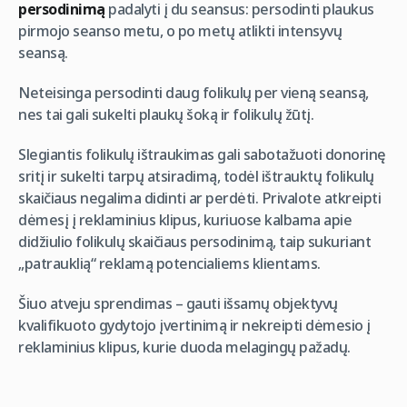
persodinimą
padalyti į du seansus: persodinti plaukus
pirmojo seanso metu, o po metų atlikti intensyvų
seansą.
Neteisinga persodinti daug folikulų per vieną seansą,
nes tai gali sukelti plaukų šoką ir folikulų žūtį.
Slegiantis folikulų ištraukimas gali sabotažuoti donorinę
sritį ir sukelti tarpų atsiradimą, todėl ištrauktų folikulų
skaičiaus negalima didinti ar perdėti. Privalote atkreipti
dėmesį į reklaminius klipus, kuriuose kalbama apie
didžiulio folikulų skaičiaus persodinimą, taip sukuriant
„patrauklią“ reklamą potencialiems klientams.
Šiuo atveju sprendimas – gauti išsamų objektyvų
kvalifikuoto gydytojo įvertinimą ir nekreipti dėmesio į
reklaminius klipus, kurie duoda melagingų pažadų.