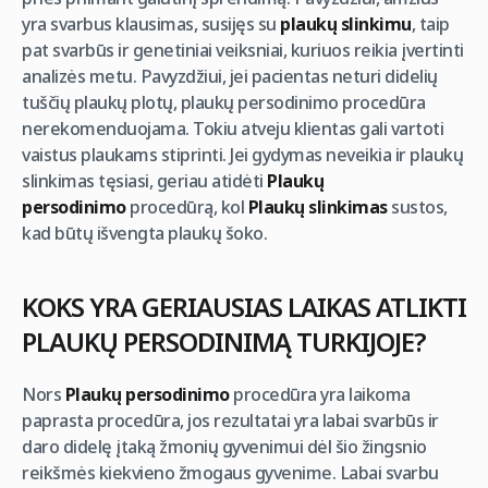
yra svarbus klausimas, susijęs su
plaukų slinkimu
, taip
pat svarbūs ir genetiniai veiksniai, kuriuos reikia įvertinti
analizės metu. Pavyzdžiui, jei pacientas neturi didelių
tuščių plaukų plotų, plaukų persodinimo procedūra
nerekomenduojama. Tokiu atveju klientas gali vartoti
vaistus plaukams stiprinti. Jei gydymas neveikia ir plaukų
slinkimas tęsiasi, geriau atidėti
Plaukų
persodinimo
procedūrą, kol
Plaukų slinkimas
sustos,
kad būtų išvengta plaukų šoko.
KOKS YRA GERIAUSIAS LAIKAS ATLIKTI
PLAUKŲ PERSODINIMĄ TURKIJOJE?
Nors
Plaukų persodinimo
procedūra yra laikoma
paprasta procedūra, jos rezultatai yra labai svarbūs ir
daro didelę įtaką žmonių gyvenimui dėl šio žingsnio
reikšmės kiekvieno žmogaus gyvenime. Labai svarbu