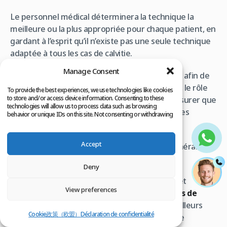
Le personnel médical déterminera la technique la
meilleure ou la plus appropriée pour chaque patient, en
gardant à l’esprit qu’il n’existe pas une seule technique
adaptée à tous les cas de calvitie.
Manage Consent
Chaque cas doit être évalué indépendamment afin de
déterminer la technique la plus appropriée. Ici, le rôle
To provide the best experiences, we use technologies like cookies
to store and/or access device information. Consenting to these
du personnel médical expérimenté est de s’assurer que
technologies will allow us to process data such as browsing
le patient ne soit pas manipulé pour acheter des
behavior or unique IDs on this site. Not consenting or withdrawing
consent, may adversely affect certain features and functions.
produits ou services inutiles.
Accept
Rappelez-vous toujours qu’il est erroné de généraliser
les raisons de la
perte de cheveux
.
Deny
Chaque cas doit être évalué individuellement et
View preferences
examiné par un médecin expert en
procédures de
greffe de cheveux
, afin de déterminer les meilleurs
Cookie政策（欧盟）
Déclaration de confidentialité
outils et techniques à utiliser pour traiter votre