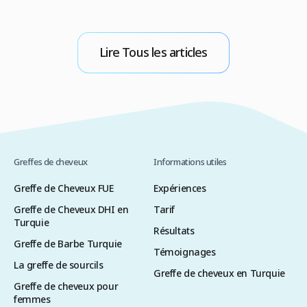
calvitie diffuse est possible sous conditions la
c
qualité de la zone donneuse est primordiale
d
une évaluation médicale approfondie est
g
Lire Tous les articles
indispensable les techniques FUE ou […]
R
Greffes de cheveux
Informations utiles
Greffe de Cheveux FUE
Expériences
Greffe de Cheveux DHI en
Tarif
Turquie
Résultats
Greffe de Barbe Turquie
Témoignages
La greffe de sourcils
Greffe de cheveux en Turquie
Greffe de cheveux pour
femmes