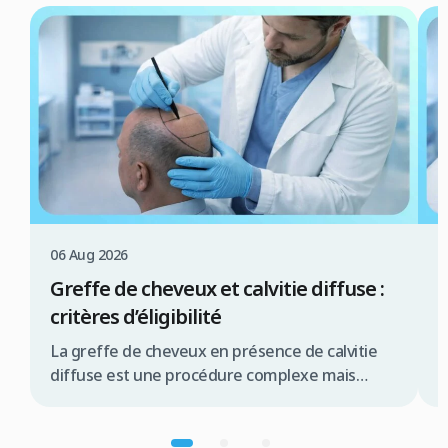
06 Aug 2026
0
Greffe de cheveux et calvitie diffuse :
C
critères d’éligibilité
c
La greffe de cheveux en présence de calvitie
L
diffuse est une procédure complexe mais
e
souvent réalisable, offrant une solution
t
significative pour de nombreux patients.
d
Résumé rapide La greffe de cheveux pour
c