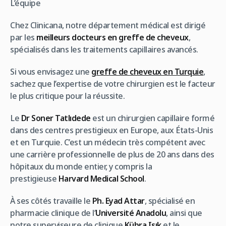
L’équipe
Chez Clinicana, notre département médical est dirigé
par les
meilleurs docteurs en greffe de cheveux
,
spécialisés dans les traitements capillaires avancés.
Si vous envisagez une
greffe de cheveux en Turquie
,
sachez que l’expertise de votre chirurgien est le facteur
le plus critique pour la réussite.
Le
Dr Soner Tatlıdede
est un chirurgien capillaire formé
dans des centres prestigieux en Europe, aux États-Unis
et en Turquie. C’est un médecin très compétent avec
une carrière professionnelle de plus de 20 ans dans des
hôpitaux du monde entier, y compris la
prestigieuse
Harvard Medical School
.
À ses côtés travaille le
Ph. Eyad Attar
, spécialisé en
pharmacie clinique de l’
Université Anadolu
, ainsi que
notre superviseure de clinique
Kübra Işık
et le