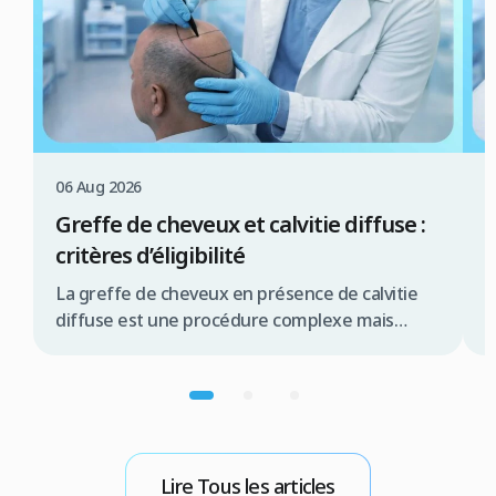
06 Aug 2026
0
Greffe de cheveux et calvitie diffuse :
C
critères d’éligibilité
c
La greffe de cheveux en présence de calvitie
L
diffuse est une procédure complexe mais
e
souvent réalisable, offrant une solution
t
significative pour de nombreux patients.
d
Résumé rapide La greffe de cheveux pour
c
calvitie diffuse est possible sous conditions la
c
qualité de la zone donneuse est primordiale
d
une évaluation médicale approfondie est
g
Lire Tous les articles