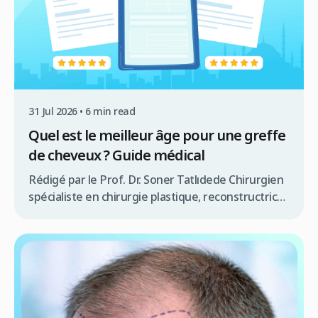
31 Jul 2026 • 6 min read
Quel est le meilleur âge pour une greffe
de cheveux ? Guide médical
Rédigé par le Prof. Dr. Soner Tatlıdede Chirurgien
spécialiste en chirurgie plastique, reconstructrice
et greffe de cheveux au Centre Clinicana –
Istanbul (22+ ans d’expérience clinique.
Déterminer le meilleur âge pour une greffe de
cheveux est l’une des questions les plus
fréquentes chez les personnes souffrant de
calvitie héréditaire (alopécie androgénétique). En
médecine, la réponse […]