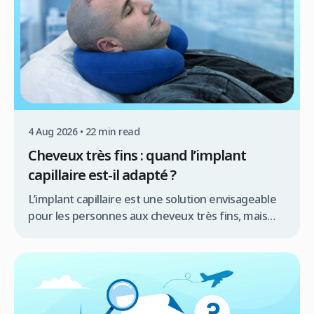
médicale approfondie est indispensable les
techniques FUE ou […]
4 Aug 2026 • 22 min read
Cheveux très fins : quand l’implant
capillaire est-il adapté ?
L’implant capillaire est une solution envisageable
pour les personnes aux cheveux très fins, mais
son adaptation dépend d’un diagnostic
approfondi et de plusieurs facteurs clés. Plutôt
qu’un obstacle définitif, la finesse capillaire
représente un paramètre que l’expert doit
intégrer dans la stratégie chirurgicale pour