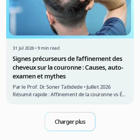
[…]
31 Jul 2026 • 9 min read
Signes précurseurs de l’affinement des
cheveux sur la couronne : Causes, auto-
examen et mythes
Par le Prof. Dr. Soner Tatlıdede • Juillet 2026
Résumé rapide : Affinement de la couronne vs Épi
de cheveux naturel L’affinement des cheveux au
niveau de la couronne (également appelée le
vertex) est l’une des formes les plus insidieuses
Charger plus
de la perte de cheveux. Comme la zone
supérieure arrière de votre tête se trouve […]