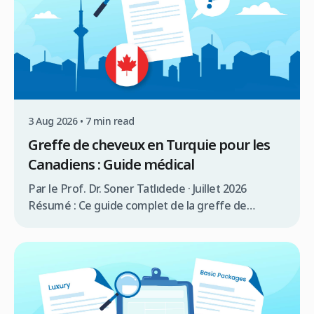
garantir un résultat naturel et esthétique.
Résumé rapide L’implant capillaire est […]
3 Aug 2026 • 7 min read
Greffe de cheveux en Turquie pour les
Canadiens : Guide médical
Par le Prof. Dr. Soner Tatlıdede · Juillet 2026
Résumé : Ce guide complet de la greffe de
cheveux en Turquie pour les Canadiens couvre la
consultation médicale, la comparaison des coûts (3
000 $à 5 000$ CAD en Turquie contre 12 000 $à 20
000$ CAD au Canada), les exigences de visa (90
jours […]