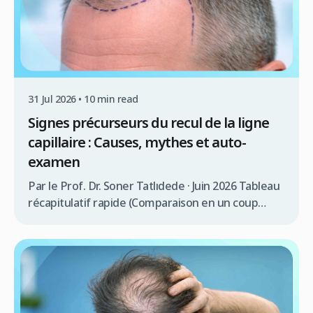
31 Jul 2026 • 10 min read
Signes précurseurs du recul de la ligne
capillaire : Causes, mythes et auto-
examen
Par le Prof. Dr. Soner Tatlıdede · Juin 2026 Tableau
récapitulatif rapide (Comparaison en un coup
d’œil) Caractéristique / Critère Ligne capillaire
mature (Vieillissement naturel) Ligne capillaire en
recul (Alopécie androgénétique) Âge d’apparition
typique De 17 à 29 ans À tout moment après la
liberté hormonale (souvent mi-20s+) Forme &
Motif Uniforme, légèrement arrondie ou léger V