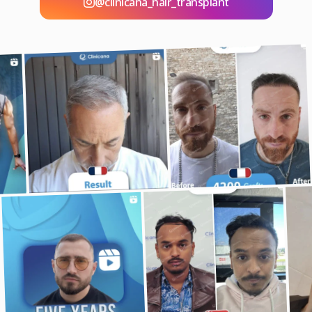
@clinicana_hair_transplant