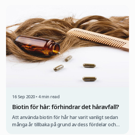
information om kostnaden för en
hårtransplantation i Turkiet glömmer vi det
viktigaste: hur återupptar jag mitt arbete när mitt
nya hår har transplanterats? Hur länge kan jag
vänta innan jag återgår till jobbet? […]
16 Sep 2020 • 4 min read
Biotin för hår: förhindrar det håravfall?
Att använda biotin för hår har varit vanligt sedan
många år tillbaka på grund av dess fördelar och
egenskaper; det är en typ av B-vitamin som ofta