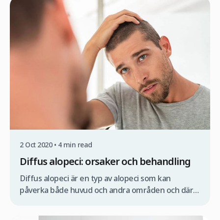
transplanterar tusentals av deras egna hårsäckar:
inte tagna från deras huvud eller kropp, utan
multiplicerade i ett laboratorium. Om du är en av
de människor som […]
2 Oct 2020 • 4 min read
Diffus alopeci: orsaker och behandling
Diffus alopeci är en typ av alopeci som kan
påverka både huvud och andra områden och där
kapillärtätheten gradvis går förlorad: håret tappar
styrka, blir tunnare, mer skört och faller slutligen