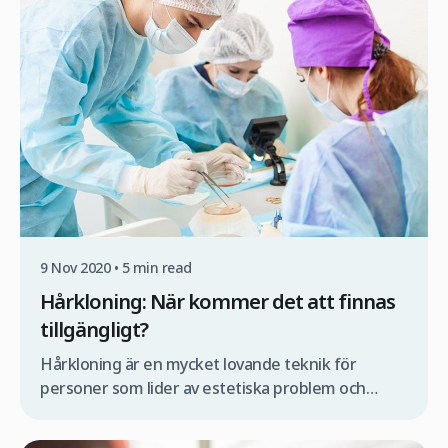
50% av kvinnor – kommer att drabbas av alopeci
någon gång under sin livstid… och detta […]
9 Nov 2020 • 5 min read
Hårkloning: När kommer det att finnas
tillgängligt?
Hårkloning är en mycket lovande teknik för
personer som lider av estetiska problem och
alopeci, och som drömmer om dagen då de
kommer att kunna få en hårtransplantation som