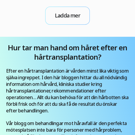
används i kosmetiska behandlingar för att
behandla problem såsom dermatit eller svaga
Ladda mer
naglar och hår. Om du letar efter information om
hårtransplantationskostnader i Turkiet för att
lösa dina […]
Hur tar man hand om håret efter en
hårtransplantation?
Efter en hårtransplantation är vården minst lika viktig som
själva ingreppet. I den här bloggen hittar du all nödvändig
information om hårvård, kliniska studier kring
hårtransplantationer, rekommendationer efter
operationen… Allt du kan behöva för att din hårbotten ska
förbli frisk och för att du ska få de resultat du önskar
efter behandlingen.
Vår blogg om behandlingar mot håravfall är den perfekta
mötesplatsen inte bara för personer med hårproblem,