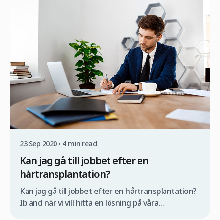
från hårbotten, och gör till och med vissa
områden helt fria från hår. Detta tillstånd är
likgiltigt med kön: det vill säga, diffus alopeci […]
23 Sep 2020 • 4 min read
Kan jag gå till jobbet efter en
hårtransplantation?
Kan jag gå till jobbet efter en hårtransplantation?
Ibland när vi vill hitta en lösning på våra
håravfallsproblem och börjar leta efter