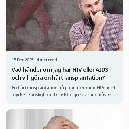
15 Dec 2025 • 4 min read
Vad händer om jag har HIV eller AIDS
och vill göra en hårtransplantation?
En hårtransplantation på patienter med HIV är ett
mycket känsligt medicinskt ingrepp som måste
utföras av ett specialiserat medicinskt team och
under strikt kontrollerade förhållanden. Om detta
inte sker finns det risk för att viruset kan
överföras under operationen. Om du därför