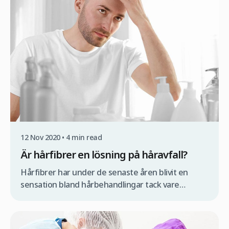
överväger en hårtransplantation med FUE-
metoden i Turkiet är det viktigt att du först […]
12 Nov 2020 • 4 min read
Är hårfibrer en lösning på håravfall?
Hårfibrer har under de senaste åren blivit en
sensation bland hårbehandlingar tack vare
användarvänligheten, den låga kostnaden och de
relativt bra resultaten i relation till priset. Faktum
är att det uppskattas att mer än 80% av män – och