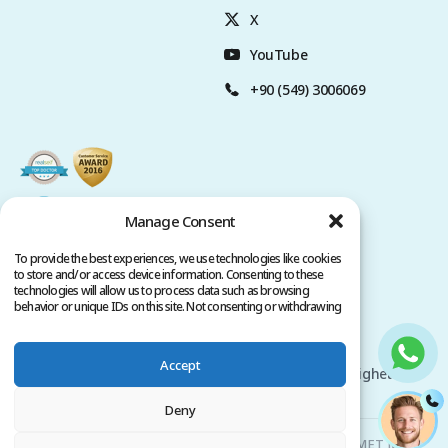
X
YouTube
+90 (549) 3006069
Manage Consent
To provide the best experiences, we use technologies like cookies
to store and/or access device information. Consenting to these
technologies will allow us to process data such as browsing
behavior or unique IDs on this site. Not consenting or withdrawing
consent, may adversely affect certain features and functions.
Sekretesspolicy
Användarvillkor
Accept
Upphovsrätt @ 2026 www.clinicana.com. Alla rättigheter
förbehållna.
Deny
Clinicana Hårtransplantation & Estetisk Kirurgi | HACIAHMET MAH.