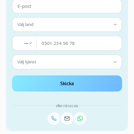
Välj land
—
Välj tjänst
Skicka
eller nå oss via