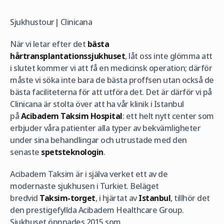
Sjukhustour| Clinicana
När vi letar efter det
bästa
hårtransplantationssjukhuset
, låt oss inte glömma att
i slutet kommer vi att få en medicinsk operation; därför
måste vi söka inte bara de bästa proffsen utan också de
bästa faciliteterna för att utföra det. Det är därför vi på
Clinicana är stolta över att ha vår klinik i Istanbul
på
Acibadem Taksim Hospital
: ett helt nytt center som
erbjuder våra patienter alla typer av bekvämligheter
under sina behandlingar och utrustade med den
senaste
spetsteknologin
.
Acibadem Taksim är i själva verket ett av de
modernaste sjukhusen i Turkiet. Beläget
bredvid
Taksim-torget
, i hjärtat av
Istanbul
, tillhör det
den prestigefyllda Acibadem Healthcare Group.
Sjukhuset öppnades 2015 som