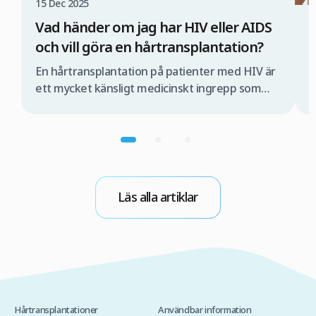
15 Dec 2025
Vad händer om jag har HIV eller AIDS
1
och vill göra en hårtransplantation?
Ä
En hårtransplantation på patienter med HIV är
H
ett mycket känsligt medicinskt ingrepp som
s
måste utföras av ett specialiserat medicinskt
a
team och under strikt kontrollerade
d
förhållanden. Om detta inte sker finns det risk
F
för att viruset kan överföras under
m
operationen. Om du därför överväger en
d
hårtransplantation med FUE-metoden i Turkiet
l
Läs alla artiklar
är det viktigt att du först […]
Hårtransplantationer
Användbar information