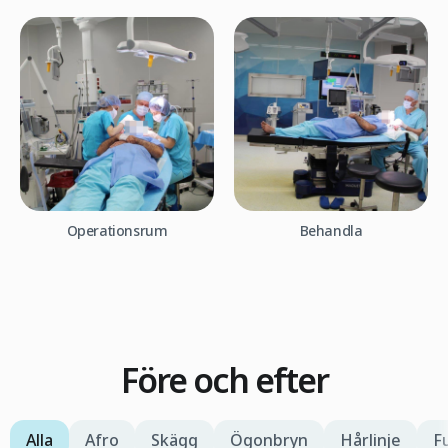
Operationsrum
Behandla
Före och efter
Alla
Afro
Skägg
Ögonbryn
Hårlinje
F