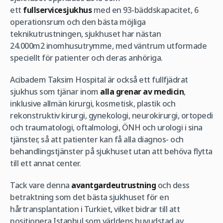
ett
fullservicesjukhus
med en 93-bäddskapacitet, 6
operationsrum och den bästa möjliga
teknikutrustningen, sjukhuset har nästan
24.000m
2
inomhusutrymme, med väntrum utformade
speciellt för patienter och deras anhöriga.
Acibadem Taksim Hospital är också ett fullfjädrat
sjukhus som tjänar inom
alla grenar av medicin
,
inklusive allmän kirurgi, kosmetisk, plastik och
rekonstruktiv kirurgi, gynekologi, neurokirurgi, ortopedi
och traumatologi, oftalmologi, ÖNH och urologi i sina
tjänster, så att patienter kan få alla diagnos- och
behandlingstjänster på sjukhuset utan att behöva flytta
till ett annat center.
Tack vare denna
avantgardeutrustning
och dess
betraktning som det bästa sjukhuset för en
hårtransplantation i Turkiet, vilket bidrar till att
positionera Istanbul som världens huvudstad av