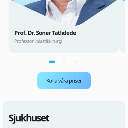
Prof. Dr. Soner Tatlıdede
D
Professor i plastikkirurgi
D
Kolla våra priser
Sjukhuset