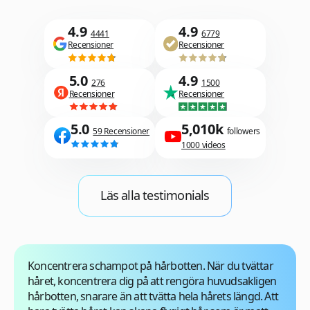
4.9
4.9
4441
6779
Recensioner
Recensioner
5.0
4.9
276
1500
Recensioner
Recensioner
5.0
5,010k
59 Recensioner
followers
1000 videos
Läs alla testimonials
Koncentrera schampot på hårbotten
. När du tvättar
håret, koncentrera dig på att rengöra huvudsakligen
hårbotten, snarare än att tvätta hela hårets längd. Att