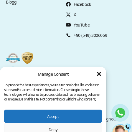
Blogg
Facebook
X
YouTube
+90 (549) 3006069
Manage Consent
To provide the best experiences, we use technologies like cookies to
store and/or access device information. Consenting to these
technologies will allow us to process data such as browsing behavior
or unique IDs on this site. Not consenting or withdrawing consent,
may adversely affect certain features and functions.
Sekretesspolicy
Användarvillkor
Accept
Upphovsrätt @ 2026 www.clinicana.com. Alla rättigheter
förbehållna.
Deny