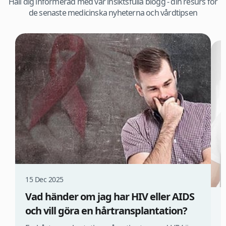
Håll dig informerad med vår insiktsfulla blogg - din resurs för
de senaste medicinska nyheterna och vårdtipsen
15 Dec 2025
Vad händer om jag har HIV eller AIDS
1
och vill göra en hårtransplantation?
Ä