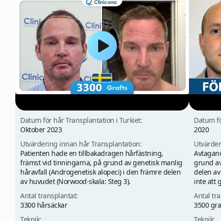
Datum för hår Transplantation i Turkiet:
Datum fö
Oktober 2023
2020
Utvärdering innan hår Transplantation:
Utvärder
Patienten hade en tillbakadragen hårfästning,
Avtagand
främst vid tinningarna, på grund av genetisk manlig
grund av
håravfall (Androgenetisk alopeci) i den främre delen
delen av
av huvudet (Norwood-skala: Steg 3).
inte att 
Antal transplantat:
Antal tr
3300 hårsäckar
3500 gra
Teknik:
Teknik: