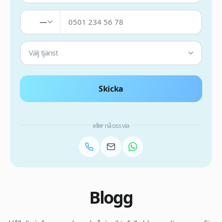
—
Välj tjänst
Skicka
eller nå oss via
Blogg