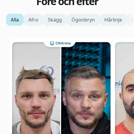
Före och efter
Alla
Afro
Skägg
Ögonbryn
Hårlinje
F