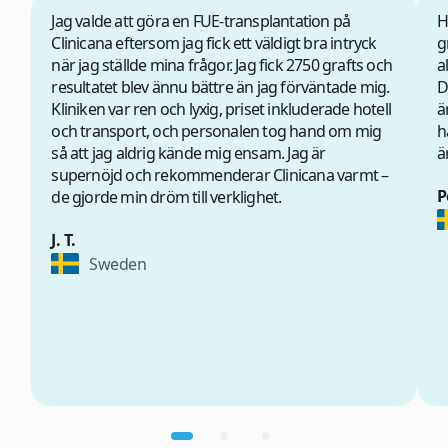
Jag valde att göra en FUE-transplantation på
H
Clinicana eftersom jag fick ett väldigt bra intryck
g
när jag ställde mina frågor. Jag fick 2750 grafts och
a
resultatet blev ännu bättre än jag förväntade mig.
D
Kliniken var ren och lyxig, priset inkluderade hotell
ä
och transport, och personalen tog hand om mig
h
så att jag aldrig kände mig ensam. Jag är
ä
supernöjd och rekommenderar Clinicana varmt –
P
de gjorde min dröm till verklighet.
J. T.
Sweden