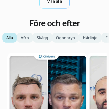
Visa alla
Före och efter
Alla
Afro
Skägg
Ögonbryn
Hårlinje
F