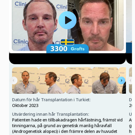
Datum för hår Transplantation i Turkiet:
Dat
Oktober 2023
20
Utvärdering innan hår Transplantation:
Ut
Patienten hade en tillbakadragen hårfästning, främst vid
Avt
tinningarna, på grund av genetisk manlig håravfall
gen
(Androgenetisk alopeci) i den främre delen av huvudet
huv