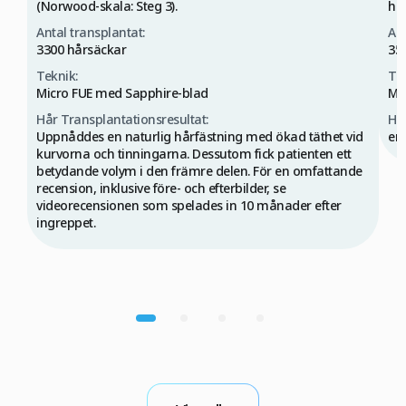
(Norwood-skala: Steg 3).
hår
Antal transplantat:
Ant
3300 hårsäckar
350
Teknik:
Tek
Micro FUE med Sapphire-blad
Mi
Hår Transplantationsresultat:
Hår
Uppnåddes en naturlig hårfästning med ökad täthet vid
en 
kurvorna och tinningarna. Dessutom fick patienten ett
betydande volym i den främre delen. För en omfattande
recension, inklusive före- och efterbilder, se
videorecensionen som spelades in 10 månader efter
ingreppet.