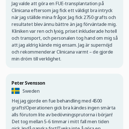
Jag valde att göra en FUE-transplantation på
Clinicana eftersom jag fick ett väldigt bra intryck
när jag ställde mina frågor. Jag fick 2750 grafts och
resultatet blev ännu bättre än jag förväntade mig.
Kliniken var ren och lyxig, priset inkluderade hotell
och transport, och personalen tog hand om mig så
att jag aldrig kände mig ensam. Jag är supernöjd
och rekommenderar Clinicana varmt – de gjorde
min dröm till verklighet.
Peter Svensson
Sweden
Hej jag gjorde en fue behandling med 4500
grafts!Operationen gick bra kändes ingen smärta
alls förutom lite av bedövningsprutorna i början!
Det tog mellan 5-6 timmar i mitt fall men tiden
gick ändå ganska fort!Tveka inte å göra en