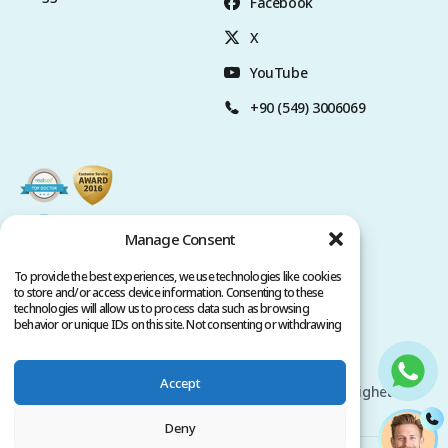
Facebook
X
YouTube
+90 (549) 3006069
Manage Consent
To provide the best experiences, we use technologies like cookies
to store and/or access device information. Consenting to these
technologies will allow us to process data such as browsing
behavior or unique IDs on this site. Not consenting or withdrawing
consent, may adversely affect certain features and functions.
Sekretesspolicy
Användarvillkor
Accept
Upphovsrätt @ 2026 www.clinicana.com. Alla rättigheter
förbehållna.
Deny