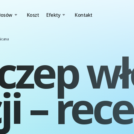
łosów
Koszt
Efekty
Kontakt
nicana
zczep w
i – rece