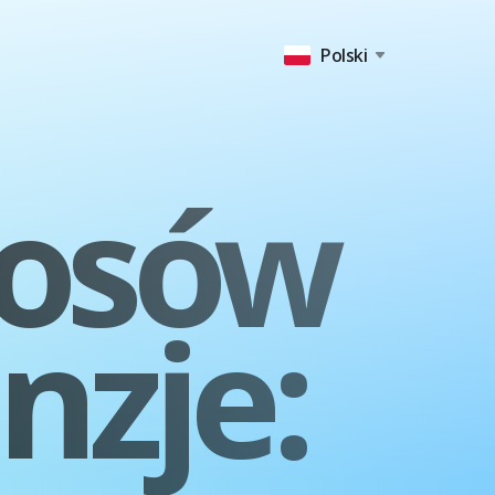
Polski
łosów
nzje: