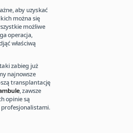
ażne, aby uzyskać
jakich można się
wszystkie możliwe
ga operacja,
odjąć właściwą
taki zabieg już
my najnowsze
pszą transplantację
ambule
, zawsze
h opinie są
profesjonalistami.