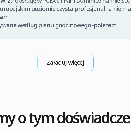
iwi za obsługę w Polsce i Pani Dominice na miejscu,
europejskim poziomie czysta profesjonalna nie ma
cam
ywane według planu godzinowego -polecam
Załaduj więcej
lmy o tym doświadcze