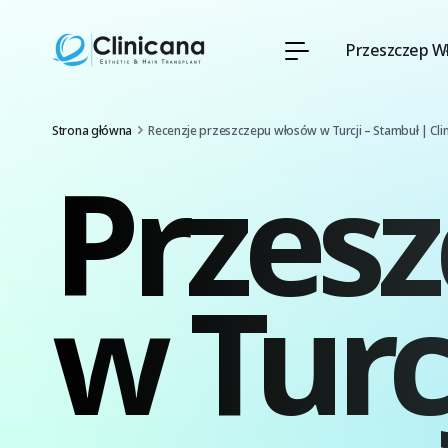
Przeszczep W
Strona główna
Recenzje przeszczepu włosów w Turcji – Stambuł | Cli
Przes
w Turcj