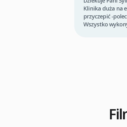
Dziekuje Pani Syl
Klinika duża na 
przyczepić -pole
Wszystko wykon
Fi