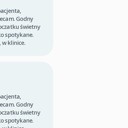
acjenta,
olecam. Godny
oczatku świetny
ko spotykane.
 w klinice.
acjenta,
olecam. Godny
oczatku świetny
ko spotykane.