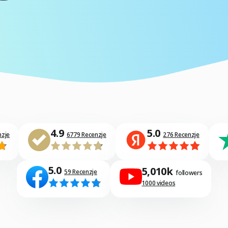
4.9
5.0
nzje
6779 Recenzje
276 Recenzje
5.0
5,010k
59 Recenzje
followers
1000 videos