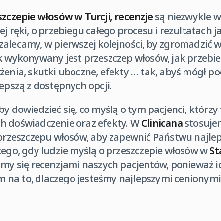
szczepie włosów w Turcji, recenzje
są niezwykle w
ej ręki, o przebiegu całego procesu i rezultatach 
zalecamy, w pierwszej kolejności, by zgromadzić 
k wykonywany jest przeszczep włosów, jak przebie
żenia, skutki uboczne, efekty … tak, abyś mógł p
lepszą z dostępnych opcji.
by dowiedzieć się, co myślą o tym pacjenci, którzy 
 ich doświadczenie oraz efekty. W
Clinicana
stosuje
i przeszczepu włosów, aby zapewnić Państwu najle
tego, gdy ludzie myślą o przeszczepie włosów w
St
imy się recenzjami naszych pacjentów, ponieważ ic
na to, dlaczego jesteśmy najlepszymi cenionymi 