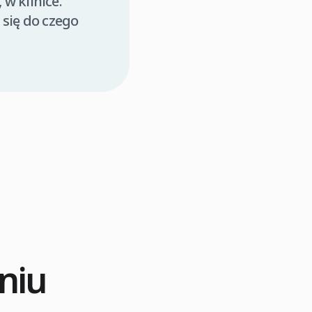
 w klinice.
 się do czego
niu