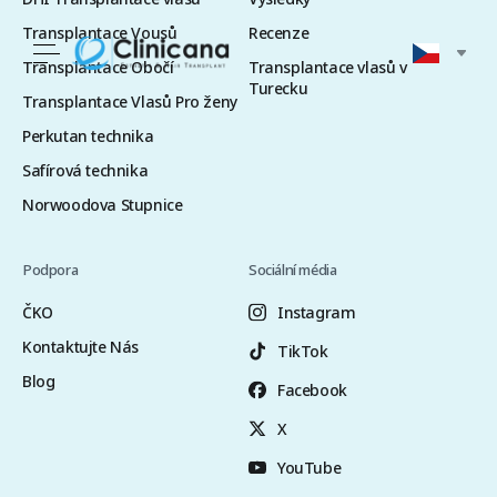
Transplantace Vousů
Recenze
Transplantace Obočí
Transplantace vlasů v
Turecku
Transplantace Vlasů Pro ženy
Perkutan technika
Safírová technika
Norwoodova Stupnice
Podpora
Sociální média
ČKO
Instagram
Kontaktujte Nás
TikTok
Blog
Facebook
X
YouTube