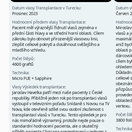
Datum vlasy Transplantace v Turecku:
Datum vl
Prosinec 2023
Červen 
Hodnocení předem vlasy Transplantace:
Hodnocen
Pacient měl výraznější řídnutí vlasů zejména v
Miroslav 
přední části hlavy a ve střední horní oblasti. Cílem
vlasů a 
zákroku bylo obnovit přirozenější vlasovou linii,
maximáln
zlepšit celkové pokrytí a dosáhnout svěžejšího a
aniž byc
mladšího vzhledu.
oblasti 
dárcovsk
Počet štěpů:
cílem by
4600 graftů
ohledem 
Důkladná
Technika:
celkové 
Micro FUE + Sapphire
obeznáme
Vlasy Výsledek transplantace:
přizpůso
Jaroslav Havelka patří mezi naše pacienty z České
proveden
republiky. Přibližně jeden rok po transplantaci vlasů
oblastech
vystoupil v televizním pořadu Snídaně s Novou na TV
vertexu.
Nova, kde otevřeně sdílel svou osobní zkušenost s
Počet št
transplantací vlasů v Turecku. Tento výsledek je pro
3800 fol
nás mimořádně významný, protože nejde pouze o
standardní hodnocení pacienta, ale o skutečný
Technika
příběh pacienta Clinicana prezentovaný v jednom z