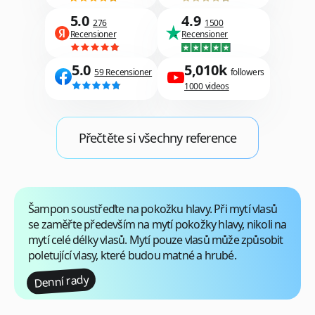
5.0
4.9
276
1500
Recensioner
Recensioner
5.0
5,010k
59 Recensioner
followers
1000 videos
Přečtěte si všechny reference
Šampon soustřeďte na pokožku hlavy
. Při mytí vlasů
se zaměřte především na mytí pokožky hlavy, nikoli na
mytí celé délky vlasů. Mytí pouze vlasů může způsobit
poletující vlasy, které budou matné a hrubé.
Denní rady