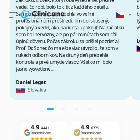
zákroku. Človek, ktorý robil vyšetrenie, presne
b
vedel, čo robí, bolo to cítiť z každého detailu.
b
Samotná operácia prebehla vo veľmi
b
profesionálnom prostredí. Tím bol skúsený,
t
pokojný a vedel, ako pacienta upokojiť. Na začiatku
v
som bol nervózny, ale po pár minútach som cítil
L
úplnú dôveru. Počas zákroku sa prišiel pozrieť aj
Prof. Dr. Soner, čo ma ešte viac utvrdilo, že som v
rukách odborníkov. Na druhý deň prebehla
kontrola a prvé umytie vlasov. Všetko mi bolo
jasne vysvetlené,...
Daniel Legat
Slovakia
4.9
4.9
4441
6779
Recensioner
Recensioner