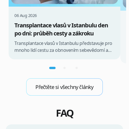
06 Aug 2026
0
Transplantace vlasů v Istanbulu den
V
po dni: průběh cesty a zákroku
m
Transplantace vlasů v Istanbulu představuje pro
P
mnoho lidí cestu za obnovením sebevědomí a
n
plnější kšticí. Celý proces je pečlivě strukturován
p
den po dni, aby se minimalizoval stres a
p
maximalizoval komfort pacienta. Od prvního
1
kontaktu s klinikou, přes přílet do Istanbulu,
n
samotný zákrok, až po pooperační péči, je každý
Přečtěte si všechny články
v
krok řízen zkušeným týmem. Cílem je zajistit […]
P
[
FAQ