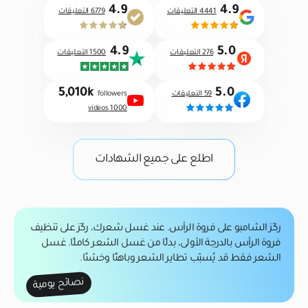
4.9
4.9
4441 التعليقات
6779 التعليقات
4.9
5.0
276 التعليقات
1500 التعليقات
5,010k
5.0
59 التعليقات
followers
1000 videos
اطلع على جميع الشهادات
ركّز الشامبو على فروة الرأس
. عند غسل شعرك، ركّز على تنظيف
فروة الرأس بالدرجة الأولى، بدلًا من غسل الشعر كاملًا. غسل
الشعر فقط قد يُسبّب تطاير الشعر وباهتًا وخشنًا.
نصائح يومية