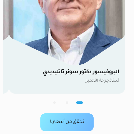
البروفيسور دكتور سونر تاتليديدي
ال
أستاذ جراحة التجميل
طب
تحقق من أسعارنا