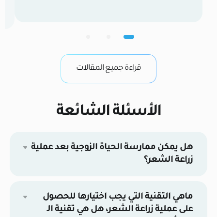
مسبقة بشفرة السفير ثم وضع البصيلات يدوياً. زراعة
مباشرة بقلم تشوي (Choi Pen) بدون شقوق مسبقة.
وم
الكثافة القصوى عالية جداً (تصل إلى 50–60 بصيلة/سم²).
مع
متوسطة إلى عالية (40–50 بصيلة/سم²). عدد البصيلات
ال
[…]
ال
قراءة جميع المقالات
ال
الأسئلة الشائعة
هل يمكن ممارسة الحياة الزوجية بعد عملية
زراعة الشعر؟
ماهي التقنية التي يجب اختيارها للحصول
على عملية زراعة الشعر، هل هي تقنية الـ