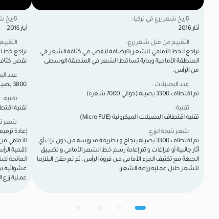
تاريخ شعر زرع في تركيا:
تاريخ ش
آذار 2016
أيار 2016
التقييم من قبل شعر زرع:
التقييم
تراجع الخط الأمامي للشعر بالإضافة لنقص في كثافة الشعر في
تراجع خط ا
المنطقة الأمامية وبداية تساقط الشعر في المنطقة الوسطى
نقص كثافة 
من الرأس.
عدد الب
عدد البصيلات :
3800 بصيلة شعرية (8000 شعره).
تم اقتطاف 3300 بصيلة (حوالي 7000 شعره)
تقنية:
تقنية:
تقنية اقتطاف 
تقنية اقتطاف البصيلات الميكرونية (Micro FUE)
شعر نتي
شعر نتيجة الزرع:
إعادة ترمي
تم اقتطاف 3300 بصيلة بنجاح و بطريقة مدروسة من دون ترك أي
الأمامي من
آثار جانبية أو فراغات و تم إعادة رسم خط الشعر الأمامي و تضييق
(قمية الرأ
الجبهة مع تكثيف الجزء الأمامي من فروة الرأس. ثم تم حقن البلازما
المانحة ل
للشعر خلال عملية زراعة الشعر.
عشوائية دون
عملية زرع 