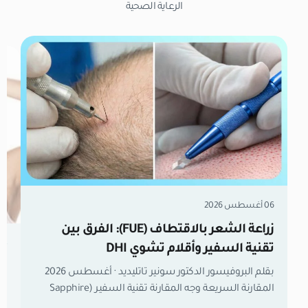
الرعاية الصحية
06 أغسطس 2026
زراعة الشعر بالاقتطاف (FUE): الفرق بين
04 أغسطس 
تقنية السفير وأقلام تشوي DHI
تر
بقلم البروفيسور الدكتور سونير تاتليديد · أغسطس 2026
تش
المقارنة السريعة وجه المقارنة تقنية السفير (Sapphire
FUE) تقنية أقلام تشوي (DHI) آلية الزراعة فتح قنوات