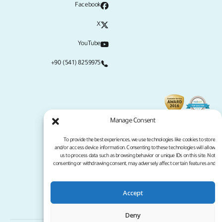
Facebook
X
YouTube
+90 (541) 8259975
Manage Consent
To provide the best experiences, we use technologies like cookies to store
and/or access device information. Consenting to these technologies will allow
us to process data such as browsing behavior or unique IDs on this site. Not
consenting or withdrawing consent, may adversely affect certain features and
functions.
Accept
سياسة الخصوصية
شروط الخدمة
جميع الحقوق محفوظة لموقع كلينيكانا لعام 2026
Deny