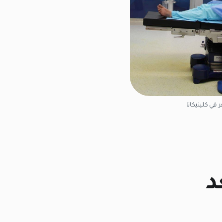
 في كلينيكانا
د