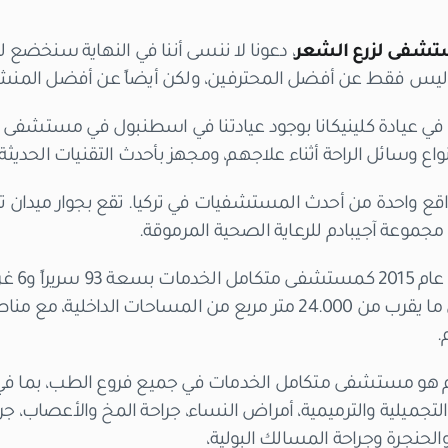
شفى لزرع الشعر
، دعونا لا ننسى أننا في النهاية سنخضع ل
 ليس فقط عن أفضل المحترفين، ولكن أيضاً عن أفضل المنشآ
ي عيادة كلينيكانا بوجود عيادتنا في اسطنبول في مستشفى آ
واع وسائل الراحة أثناء علاجهم، ومجهز بأحدث التقنيات الحديثة.
اقع واحدة من أحدث المستشفيات في تركيا. تقع بجوار ميدان 
جموعة آجيبادم للرعاية الصحية المرموقة.
تم افتتاح
حديثة، ويضم المستشفى ما يقرب من 24.000 متر مربع من المساحات الد
.
و مستشفى متكامل الخدمات في جميع فروع الطب، بما في ذل
ة التجميلية والترميمية، أمراض النساء، جراحة المخ والأعصاب، ج
الحنجرة وجراحة المسالك البولية،