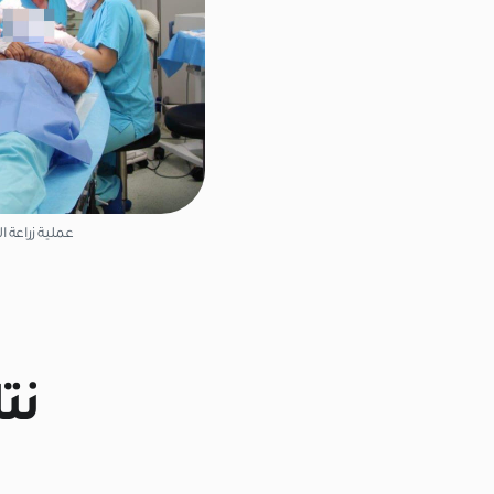
عملية زراعة ا
نت