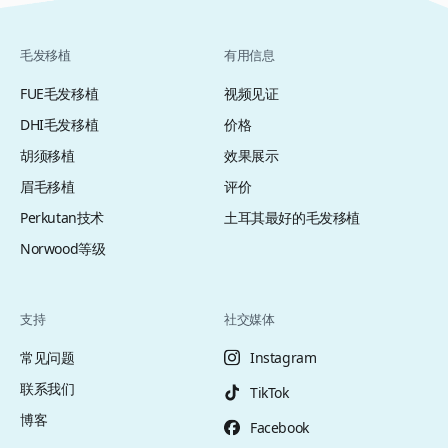
病患者中最常见的。但如果不进行适当的长期治疗
（通常是处方外用药膏），这些症状可能会变得更
加严重。 银屑病可出现在身体任何部位，但近一半
毛发移植
有用信息
的病例发生在头皮上。通常，一旦银屑病症状得到
FUE毛发移植
视频见证
治疗，头发应该会重新生长；然而，在严重情况
下，毛囊损伤严重，可能需要进行毛发移植。 患有
DHI毛发移植
价格
银屑病可以做毛发移植吗？ 头皮上的任何疾病最终
胡须移植
效果展示
都会影响我们的头发；银屑病会影响头发健康，尤
眉毛移植
评价
其是在未得到适当治疗的情况下。 然而，重要的是
Perkutan技术
土耳其最好的毛发移植
要指出，只要遵循治疗方案和一些基本建议，在患
有银屑病的头皮上进行毛发移植是完全可行的，不
Norwood等级
一定会引起并发症。 因此，如果我们要进行毛发手
术且患有银屑病，应确保疾病得到控制，并在皮肤
科医生的监督下接受治疗：这样我们不仅能保证手
支持
社交媒体
术成功，还能减轻手术可能给银屑病患者带来的不
常见问题
Instagram
适。 术前建议 在进行手术之前，除了遵循适当的医
疗治疗外，我们可以使用优质的护发素或保湿洗发
联系我们
TikTok
水来减轻银屑病引起的瘙痒——从而降低因猛烈抓
博客
Facebook
挠而脱发更多的风险——这可以减少皮肤干燥。 当