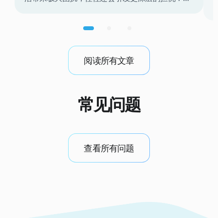
怕失去头发。 虽然这种疾病主要是头皮炎症性疾
病，但了解银屑病与脱发之间的直接联系，对于打
破刺激循环、保护毛囊免受长期损伤至关重要。 许
多人对症状反复发作感到不知所措，常常怀疑剧烈
的瘙痒或过多的皮脂分泌是否正在直接杀死他们的
阅读所有文章
头发。 虽然该病本身并不总是导致永久性秃发，但
由此产生的炎症和抓挠的冲动可能导致明显的暂时
性脱发和毛囊压力。 在本指南中，我们将深入探讨
常见问题
头皮健康与头发生长之间的生物学联系，讨论管理
发作的最佳药物治疗和生活方式改变，并提供专业
建议，帮助恢复健康的头皮环境以支持浓密的头发
生长。 银屑病会导致脱发吗？ 银屑病是一种全球数
查看所有问题
百万人患有的慢性皮肤病；免疫系统紊乱使细胞增
长速度远超正常水平，导致结痂和鳞屑的出现。 它
通常会导致某种程度的脱发，因为大多数情况下出
现在头皮上，头发因瘙痒、刺激、干燥或脱皮等症
状而脱落：银屑病患者感到需要抓挠，从而损伤毛
囊并引发脱发。 以上是该病的轻度症状，也是银屑