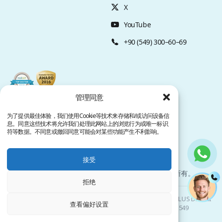
然，避免使用直发器或吹风机（会增加头皮干燥和
X
刺激）以及含有薄荷脑等成分的刺激性护发产品也
YouTube
很重要。这样可以减少银屑病患者毛发移植前的风
险和不适。 同样重要的是避免任何可能引发银屑病
+90 (549) 300–60–69
发作并使毛发移植复杂化的因素，如饮酒或吸烟、
日晒、某些药物、压力或抓挠受刺激的区域。 避免
抓挠的小技巧：如果感到刺激，可以用湿纸巾润湿
受影响区域来缓解瘙痒。 术后建议 完成毛发移植后
管理同意
——如果遵循了之前的建议，手术将没有并发症且
不会太不舒服——重要的是使用专用的温和洗发水
为了提供最佳体验，我们使用Cookie等技术来存储和/或访问设备信
息。同意这些技术将允许我们处理此网站上的浏览行为或唯一标识
保持头皮清洁，可以选择专为皮肤病患者设计的产
符等数据。不同意或撤回同意可能会对某些功能产生不利影响。
品。 使用这些洗发水术后洗发时——通常在手术后
第二天——应以轻柔缓慢的动作进行，用手指轻轻
接受
按摩手术区域，但不要抓挠或按压，以避免损伤新
隐私政策
服务条款
植入的毛囊和引发银屑病发作。 当然，术前提到的
Copyright @ 2026. 版权所有。
拒绝
建议在术后阶段同样适用。 然而，最重要的建议是
寻找一家值得信赖的、拥有专业且经验丰富的银屑
Clinicana 毛发移植与美容手术 | HACIAHMET MAH. KURTULUS DERESI
查看偏好设置
病和脱发治疗医疗团队的诊所。 Clinicana是土耳其
CAD. NO: 15 -21 IC KAPI NO: 94 BEYOGLU/ ISTANBUL |
+90 549
3006069
最好的毛发移植诊所，采用最新技术：申请免费在