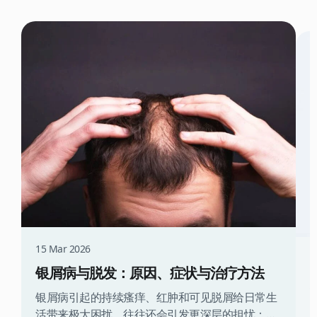
15 Mar 2026
1
银屑病与脱发：原因、症状与治疗方法
银屑病引起的持续瘙痒、红肿和可见脱屑给日常生
活带来极大困扰，往往还会引发更深层的担忧：害