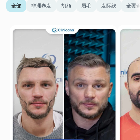
全部
非洲卷发
胡须
眉毛
发际线
全覆