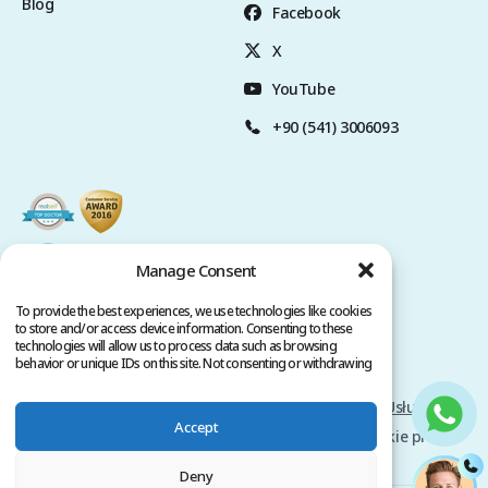
Blog
Facebook
X
YouTube
+90 (541) 3006093
Manage Consent
To provide the best experiences, we use technologies like cookies
to store and/or access device information. Consenting to these
technologies will allow us to process data such as browsing
behavior or unique IDs on this site. Not consenting or withdrawing
consent, may adversely affect certain features and functions.
Polityka Prywatności
Warunki świadczenia Usług
Accept
Prawa autorskie @ 2026 www.clinicana.com. Wszelkie prawa
zastrzeżone.
Deny