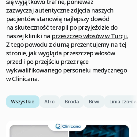
się wyjątkowo trafne, ponieważ
zazwyczaj
autentyczne zdjęcia naszych
pacjentów
stanowią najlepszy dowód
na
skuteczność terapii
po przyjeździe do
naszej kliniki na
przeszczep włosów w Turcji
.
Z tego powodu z dumą prezentujemy na tej
stronie, jak wygląda przeszczep włosów
przed i po przejściu przez ręce
wykwalifikowanego personelu medycznego
w
Clinicana
.
Wszystkie
Afro
Broda
Brwi
Linia czoło