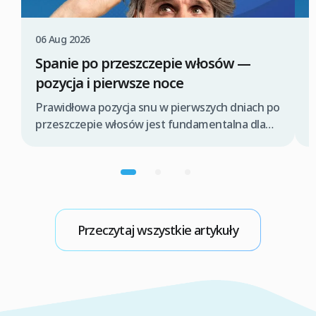
06 Aug 2026
0
Spanie po przeszczepie włosów —
P
pozycja i pierwsze noce
P
z
Prawidłowa pozycja snu w pierwszych dniach po
l
przeszczepie włosów jest fundamentalna dla
p
pomyślnego procesu gojenia i ochrony świeżo
w
wszczepionych graftów. Odpowiednie ułożenie
t
głowy pomaga zminimalizować obrzęk,
T
zapobiega przypadkowemu dotknięciu lub
d
uszkodzeniu delikatnych cebulek włosowych
o
oraz wspiera prawidłową integrację
Przeczytaj wszystkie artykuły
przeszczepów z nowym miejscem. Kluczowe
jest unikanie nacisku na obszary biorcze i
utrzymanie głowy w podwyższonej pozycji. […]