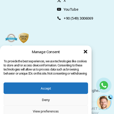
X
YouTube
+90 (549) 3006069
Manage Consent
To provide the best experiences, we use technologies like cookies
to store and/or access device information. Consenting to these
technologies will allow us to process data such as browsing
behavior or unique IDs on this site. Not consenting or withdrawing
consent, may adversely affect certain features and functions.
Sekretesspolicy
Användarvillkor
Accept
Upphovsrätt @ 2026 www.clinicana.com. Alla rättigheter
förbehållna.
Deny
Clinicana Hårtransplantation & Estetisk Kirurgi | HACIAHMET MAH.
View preferences
KURTULUS DERESI CAD. NO: 15 -21 IC KAPI NO: 94 BEYOGLU/