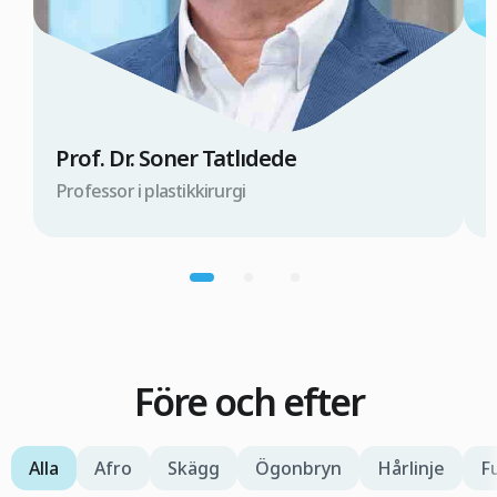
Prof. Dr. Soner Tatlıdede
D
Professor i plastikkirurgi
D
Före och efter
Alla
Afro
Skägg
Ögonbryn
Hårlinje
F