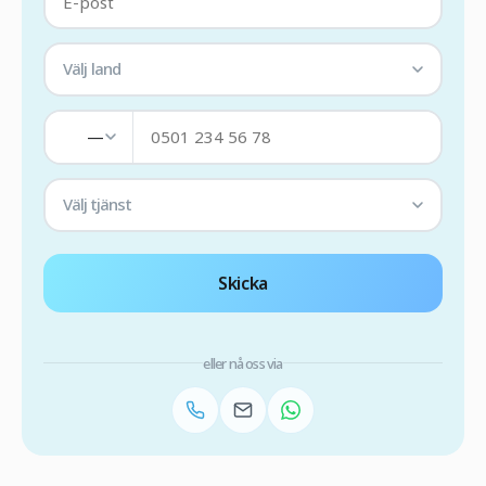
Välj land
—
Välj tjänst
Skicka
eller nå oss via