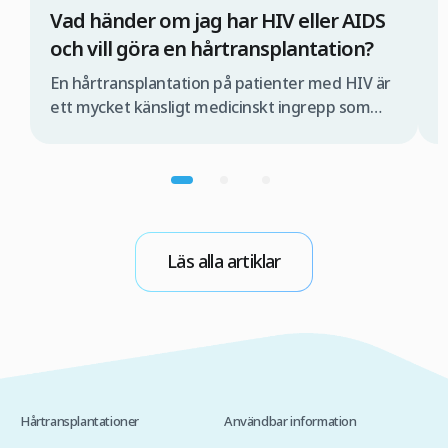
Vad händer om jag har HIV eller AIDS
1
och vill göra en hårtransplantation?
Ä
En hårtransplantation på patienter med HIV är
H
ett mycket känsligt medicinskt ingrepp som
s
måste utföras av ett specialiserat medicinskt
a
team och under strikt kontrollerade
d
förhållanden. Om detta inte sker finns det risk
F
för att viruset kan överföras under
m
operationen. Om du därför överväger en
d
hårtransplantation med FUE-metoden i Turkiet
l
Läs alla artiklar
är det viktigt att du först […]
Hårtransplantationer
Användbar information