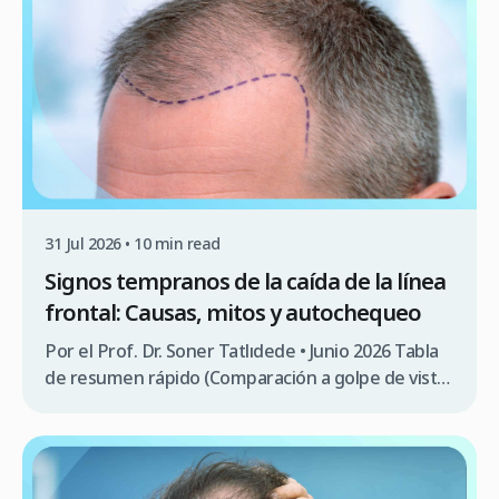
estético inmediato; requiere comprender la
evolución biológica de la caída del cabello a lo largo
de los […]
31 Jul 2026 • 10 min read
Signos tempranos de la caída de la línea
frontal: Causas, mitos y autochequeo
Por el Prof. Dr. Soner Tatlıdede • Junio 2026 Tabla
de resumen rápido (Comparación a golpe de vista)
Característica / Criterio Línea frontal madura
(Envejecimiento natural) Entradas / Línea en
retroceso (Alopecia androgenética) Edad típica de
inicio De 17 a 29 años En cualquier momento tras