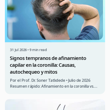
la pubertad (frecuente a mediados de los 20)
Forma y Patrón […]
31 Jul 2026 • 9 min read
Signos tempranos de afinamiento
capilar en la coronilla: Causas,
autochequeo y mitos
Por el Prof. Dr. Soner Tatlıdede • Julio de 2026
Resumen rápido: Afinamiento en la coronilla vs.
Remolino de pelo natural El afinamiento del
cabello en la coronilla (también conocida como el
vortex) es una de las formas más silenciosas y
sigilosas de caída capilar. Debido a que la zona