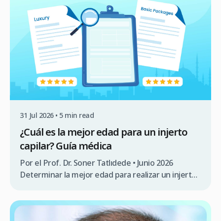
trasplante de barba mencionan en cuestionarios
de admisión que buscan proyectar mayor
autoridad profesional. Este artículo examina los
aspectos […]
31 Jul 2026 • 5 min read
¿Cuál es la mejor edad para un injerto
capilar? Guía médica
Por el Prof. Dr. Soner Tatlıdede • Junio 2026
Determinar la mejor edad para realizar un injerto
capilar es una de las preguntas más frecuentes de
los pacientes con alopecia androgenética. En
medicina, la respuesta va más allá del deseo