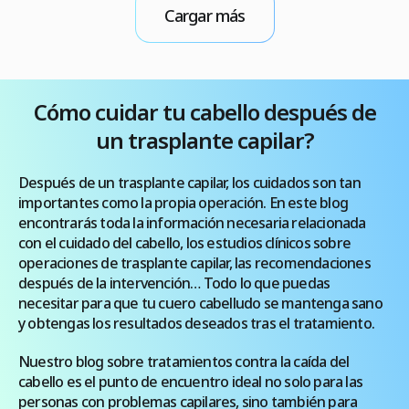
necesario Objetivo médico & Recomendación
Cargar más
Etapa 1 (Norwood I) Línea frontal normal sin
retroceso visible Menos de 10 cm² No requiere
injerto Tratamientos preventivos (PRP/Minoxidil).
Etapa 2 […]
Cómo cuidar tu cabello después de
un trasplante capilar?
Después de un trasplante capilar, los cuidados son tan
importantes como la propia operación. En este blog
encontrarás toda la información necesaria relacionada
con el cuidado del cabello, los estudios clínicos sobre
operaciones de trasplante capilar, las recomendaciones
después de la intervención… Todo lo que puedas
necesitar para que tu cuero cabelludo se mantenga sano
y obtengas los resultados deseados tras el tratamiento.
Nuestro blog sobre tratamientos contra la caída del
cabello es el punto de encuentro ideal no solo para las
personas con problemas capilares, sino también para