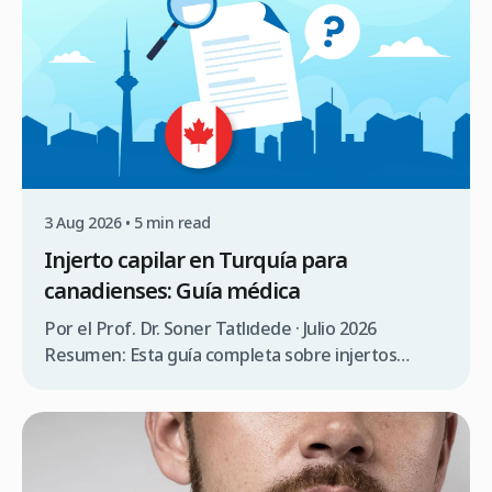
3 Aug 2026 • 5 min read
Injerto capilar en Turquía para
canadienses: Guía médica
Por el Prof. Dr. Soner Tatlıdede · Julio 2026
Resumen: Esta guía completa sobre injertos
capilares en Turquía para canadienses abarca la
consulta médica, comparación de costes (3.000 $a
5.000$ CAD en Turquía frente a 12.000 $a 20.000$
CAD en Canadá), requisitos de visado (90 días sin
visado), lista de verificación para elegir una clínica