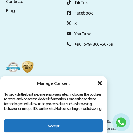
Contacto
TikTok
Blog
Facebook
X
YouTube
+90 (549) 300–60–69
Manage Consent
To provide the best experiences, we use technologies like cookies
to store and/or access device information. Consenting to these
technologies will allow us to process data such as browsing
behavior or unique IDs on this site. Not consenting or withdrawing
consent, may adversely affect certain features and functions.
Politica de privacidad
Términos del servicio
Accept
Copyright @ 2026 www.clinicana.com. Todos los derechos