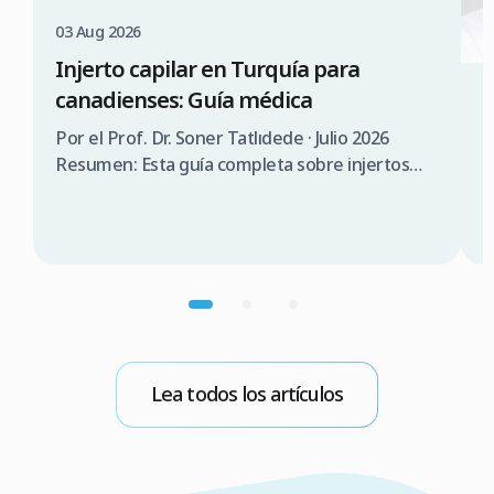
03 Aug 2026
Injerto capilar en Turquía para
canadienses: Guía médica
3
¿
Por el Prof. Dr. Soner Tatlıdede · Julio 2026
s
Resumen: Esta guía completa sobre injertos
capilares en Turquía para canadienses abarca la
P
consulta médica, comparación de costes (3.000
T
$a 5.000$ CAD en Turquía frente a 12.000 $a
s
20.000$ CAD en Canadá), requisitos de visado
d
(90 días sin visado), lista de verificación para
n
elegir una clínica […]
p
m
b
Lea todos los artículos
E