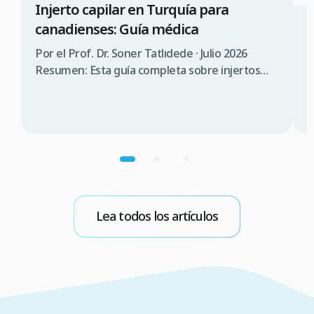
Injerto capilar en Turquía para
canadienses: Guía médica
3
¿
Por el Prof. Dr. Soner Tatlıdede · Julio 2026
s
Resumen: Esta guía completa sobre injertos
capilares en Turquía para canadienses abarca la
P
consulta médica, comparación de costes (3.000
T
$a 5.000$ CAD en Turquía frente a 12.000 $a
s
20.000$ CAD en Canadá), requisitos de visado
d
(90 días sin visado), lista de verificación para
n
elegir una clínica […]
p
m
b
Lea todos los artículos
E