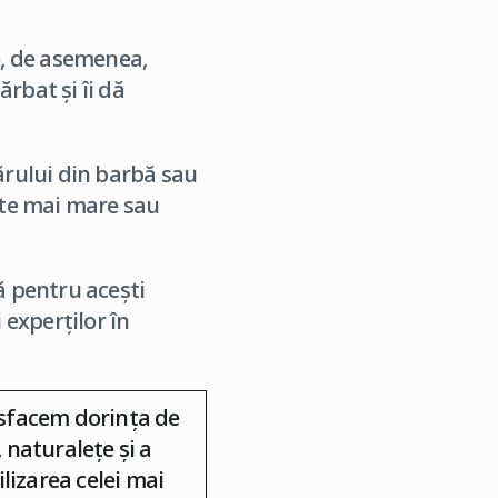
e, de asemenea,
rbat și îi dă
ărului din barbă sau
tate mai mare sau
ă pentru acești
 experților în
tisfacem dorința de
 naturalețe și a
lizarea celei mai