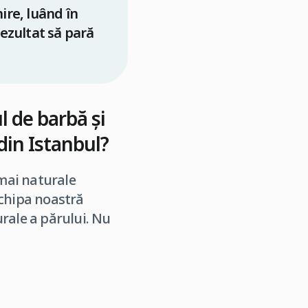
ire, luând în
rezultat să pară
l de barbă și
din Istanbul
?
 mai naturale
Echipa noastră
rale a părului. Nu