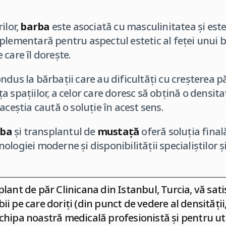
ilor,
barba
este asociată cu masculinitatea și est
plementară pentru aspectul estetic al feței unui bă
care îl dorește.
ndus la bărbații care au dificultăți cu creșterea p
a spațiilor, a celor care doresc să obțină o densi
aceștia caută o soluție în acest sens.
rba
și transplantul de
mustață
oferă soluția final
logiei moderne și disponibilității specialiștilor și
plant de păr Clinicana din Istanbul, Turcia
, vă sa
i pe care doriți (din punct de vedere al densității,
chipa noastră medicală profesionistă și pentru uti