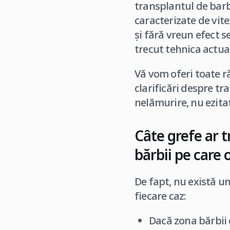
transplantul de barb
caracterizate de vit
și fără vreun efect 
trecut tehnica actual
Vă vom oferi toate r
clarificări despre tr
nelămurire, nu ezitaț
Câte grefe ar 
bărbii pe care 
De fapt, nu există u
fiecare caz:
Dacă zona bărbii e