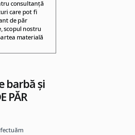
ntru consultanță
uri care pot fi
ant de păr
te, scopul nostru
 partea materială
e barbă și
E PĂR
 efectuăm