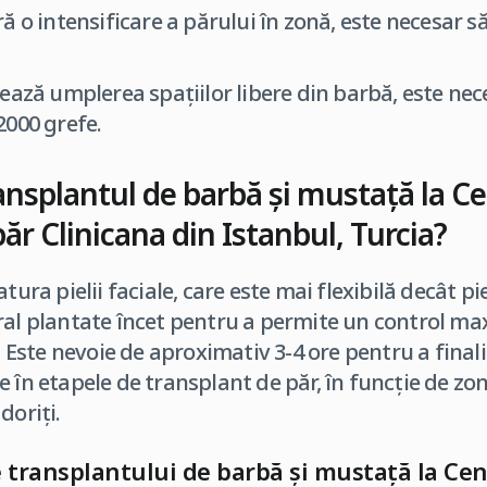
ă o intensificare a părului în zonă, este necesar s
ează umplerea spațiilor libere din barbă, este nec
2000 grefe.
ansplantul de barbă și mustață
la C
ăr Clinicana din Istanbul, Turcia
?
tura pielii faciale, care este mai flexibilă decât pi
ral plantate încet pentru a permite un control ma
r. Este nevoie de aproximativ 3-4 ore pentru a final
 în etapele de transplant de păr, în funcție de zon
doriți.
 transplantului de barbă și mustață l
a Cen