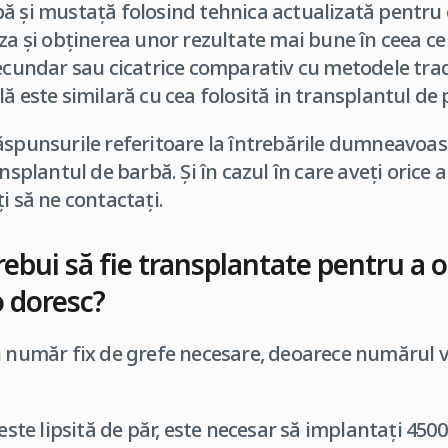
ă și mustață folosind tehnica actualizată pentru
eza și obținerea unor rezultate mai bune în ceea ce
secundar sau cicatrice comparativ cu metodele tradi
ă este similară cu cea folosită in transplantul de 
ăspunsurile referitoare la întrebările dumneavoast
ansplantul de barbă. Și în cazul în care aveți orice 
i să ne contactați.
trebui să fie transplantate pentru a
o doresc?
n număr fix de grefe necesare, deoarece numărul v
ste lipsită de păr, este necesar să implantați 4500