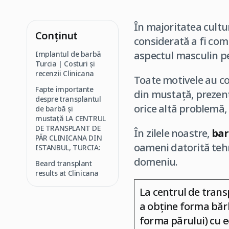
În majoritatea cultur
Conţinut
considerată a fi com
aspectul masculin pe 
Implantul de barbă
Turcia | Costuri și
recenzii Clinicana
Toate motivele au co
Fapte importante
din mustață, prezenț
despre transplantul
orice altă problemă, 
de barbă și
mustață
LA CENTRUL
DE TRANSPLANT DE
În zilele noastre,
ba
PĂR CLINICANA DIN
oameni datorită tehno
ISTANBUL, TURCIA
:
domeniu.
Beard transplant
results at Clinicana
La centrul de trans
a obține forma bărbi
forma părului) cu e