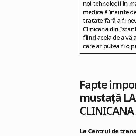
noi tehnologii în m
medicală înainte de
tratate fără a fi n
Clinicana din Istan
fiind acela de a vă
care ar putea fi o p
Fapte impor
mustață
LA
CLINICANA 
La Centrul de trans