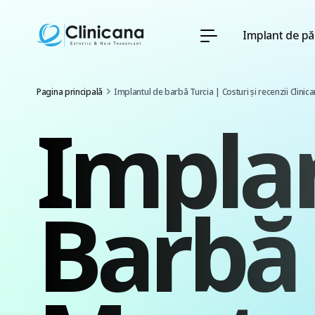
Implant de pă
Pagina principală
Implantul de barbă Turcia | Costuri și recenzii Clinic
Impla
Barbă