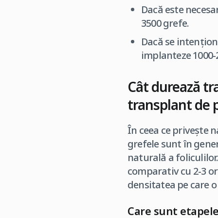
Dacă este necesar
3500 grefe.
Dacă se intențion
implanteze 1000-
Cât durează tr
transplant de p
În ceea ce privește na
grefele sunt în gene
naturală a foliculilo
comparativ cu 2-3 ore
densitatea pe care o 
Care sunt etapele