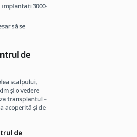
ă implantați 3000-
esar să se
entrul de
elea scalpului,
xim și o vedere
iza transplantul –
a acoperită și de
trul de