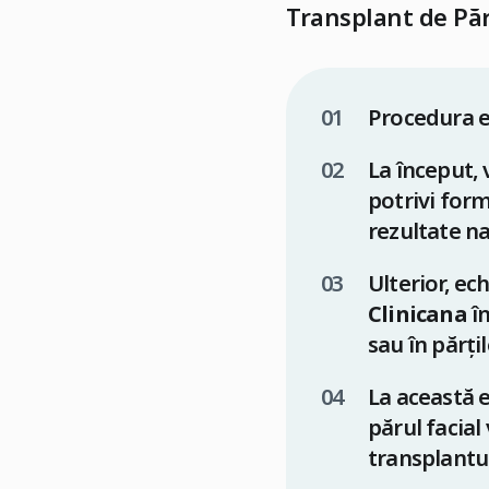
Transplant de Păr
Procedura e
La început, 
potrivi form
rezultate na
Ulterior, ec
Clinicana
în
sau în părți
La această e
părul facial
transplantul