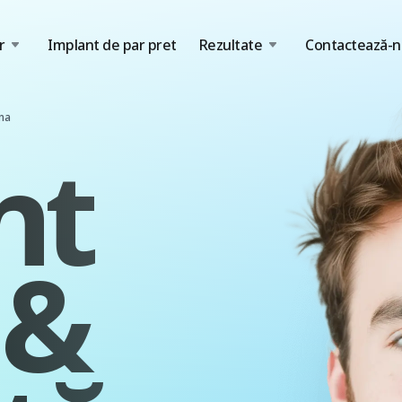
r
Implant de par pret
Rezultate
Contactează-n
ana
nt
 &