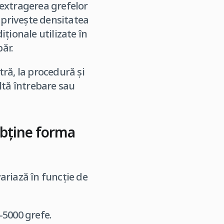
 extragerea grefelor
 privește densitatea
ționale utilizate în
păr.
ră, la procedură și
altă întrebare sau
 obține forma
ariază în funcție de
-5000 grefe.