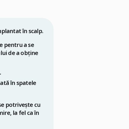
lantat în scalp.
e pentru a se
lui de a obține
r
ată în spatele
se potrivește cu
re, la fel ca în