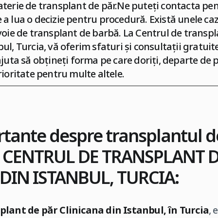
aterie de transplant de păr.Ne puteți contacta pe
 a lua o decizie pentru procedură. Există unele caz
evoie de transplant de barbă. L
a Centrul de transpl
bul, Turcia
, vă oferim sfaturi și consultații gratui
 ajuta să obțineți forma pe care doriți, departe de
rioritate pentru multe altele.
tante despre transplantul d
 CENTRUL DE TRANSPLANT D
DIN ISTANBUL, TURCIA
:
plant de păr Clinicana din Istanbul, în Turcia
,