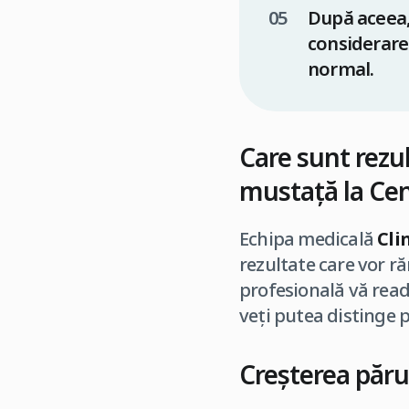
După aceea, 
considerare 
normal.
Care sunt rezu
mustață
la Cen
Echipa medicală
Cli
rezultate care vor r
profesională vă read
veți putea distinge p
Creșterea părul