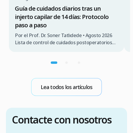
Guía de cuidados diarios tras un
I
injerto capilar de 14 días: Protocolo
c
paso a paso
P
R
Por el Prof. Dr. Soner Tatlıdede • Agosto 2026
c
Lista de control de cuidados postoperatorios
c
Fase temporal Objetivo clínico principal
$
Protocolo de lavado y cuidado Postura
2
recomendada para dormir Actividades y
(
precauciones Días 1 – 3 Protección y fijación de
e
los folículos Prohibido lavar (aplicar solo suero
salino en aerosol) Dormir boca arriba con
Lea todos los artículos
inclinación de 45° […]
Contacte con nosotros