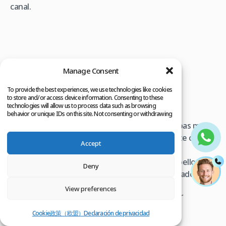
canal.
Manage Consent
To provide the best experiences, we use technologies like cookies
EL PERKUTAN
to store and/or access device information. Consenting to these
technologies will allow us to process data such as browsing
behavior or unique IDs on this site. Not consenting or withdrawing
consent, may adversely affect certain features and functions.
La apertura de microcanales es una de las etapas más
importantes de un procedimiento de trasplante capilar,
Accept
ya que requiere experiencia y precisión para
determinar la dirección del crecimiento del cabello y
Deny
lograr un aspecto natural en el cabello implantado.
View preferences
Actualmente existen varios métodos para abrir
microcanales: Perkutan, Zafiro y Choi pens.
Cookie政策（欧盟）
Declaración de privacidad