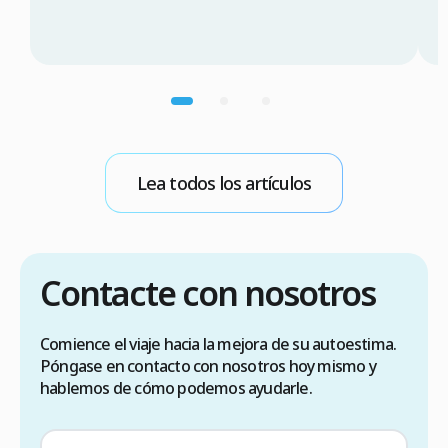
P
consulta médica, comparación de costes (3.000
T
$a 5.000$ CAD en Turquía frente a 12.000 $a
s
20.000$ CAD en Canadá), requisitos de visado
d
(90 días sin visado), lista de verificación para
n
elegir una clínica […]
p
m
b
Lea todos los artículos
E
Contacte con nosotros
Comience el viaje hacia la mejora de su autoestima.
Póngase en contacto con nosotros hoy mismo y
hablemos de cómo podemos ayudarle.