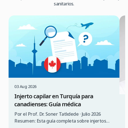
sanitarios.
03 Aug 2026
Injerto capilar en Turquía para
canadienses: Guía médica
3
¿
Por el Prof. Dr. Soner Tatlıdede · Julio 2026
s
Resumen: Esta guía completa sobre injertos
capilares en Turquía para canadienses abarca la