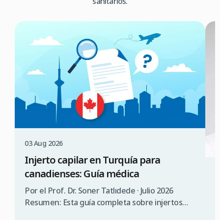
sanitarios.
03 Aug 2026
Injerto capilar en Turquía para
canadienses: Guía médica
3
¿
Por el Prof. Dr. Soner Tatlıdede · Julio 2026
s
Resumen: Esta guía completa sobre injertos
capilares en Turquía para canadienses abarca la
P