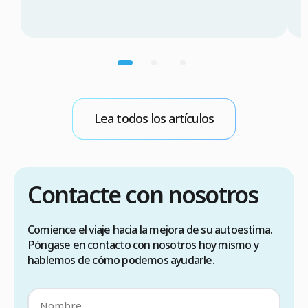
consulta médica, comparación de costes (3.000
T
$a 5.000$ CAD en Turquía frente a 12.000 $a
s
20.000$ CAD en Canadá), requisitos de visado
d
(90 días sin visado), lista de verificación para
n
elegir una clínica […]
p
m
b
Lea todos los artículos
E
Contacte con nosotros
Comience el viaje hacia la mejora de su autoestima.
Póngase en contacto con nosotros hoy mismo y
hablemos de cómo podemos ayudarle.