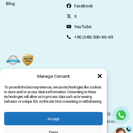
Blog
Facebook
X
YouTube
+90 (549) 300–60–69
Manage Consent
To provide the best experiences, we use technologies like cookies
to store and/or access device information. Consenting to these
technologies will allow us to process data such as browsing
behavior or unique IDs on this site. Not consenting or withdrawing
consent, may adversely affect certain features and functions.
Politica de privacidad
Términos del servicio
Accept
Copyright @ 2026 www.clinicana.com. Todos los derechos
reservados.
Deny