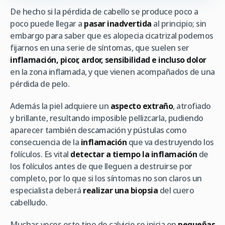
De hecho si la pérdida de cabello se produce poco a
poco puede llegar a
pasar inadvertida
al principio; sin
embargo para saber que es alopecia cicatrizal podemos
fijarnos en una serie de síntomas, que suelen ser
inflamación, picor, ardor, sensibilidad e incluso dolor
en la zona inflamada, y que vienen acompañados de una
pérdida de pelo.
Además la piel adquiere un
aspecto extraño
, atrofiado
y brillante, resultando imposible pellizcarla, pudiendo
aparecer también descamación y pústulas como
consecuencia de la
inflamación
que va destruyendo los
folículos. Es vital
detectar a tiempo la inflamación
de
los folículos antes de que lleguen a destruirse por
completo, por lo que si los síntomas no son claros un
especialista deberá
realizar una biopsia
del cuero
cabelludo.
Muchas veces este tipo de calvicie se inicia en
pequeñas