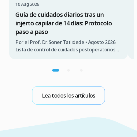
10 Aug 2026
0
Guía de cuidados diarios tras un
I
injerto capilar de 14 días: Protocolo
c
paso a paso
P
R
Por el Prof. Dr. Soner Tatlıdede • Agosto 2026
c
Lista de control de cuidados postoperatorios
c
Fase temporal Objetivo clínico principal
$
Protocolo de lavado y cuidado Postura
2
recomendada para dormir Actividades y
(
precauciones Días 1 – 3 Protección y fijación de
e
los folículos Prohibido lavar (aplicar solo suero
salino en aerosol) Dormir boca arriba con
Lea todos los artículos
inclinación de 45° […]