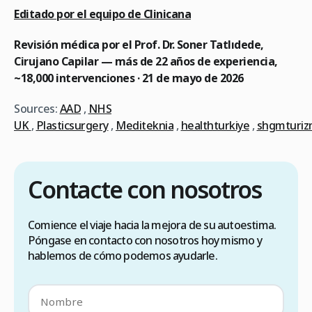
Editado por el equipo de Clinicana
Revisión médica por el Prof. Dr. Soner Tatlıdede,
Cirujano Capilar — más de 22 años de experiencia,
~18,000 intervenciones · 21 de mayo de 2026
Sources:
AAD
,
NHS
UK
,
Plasticsurgery
,
Mediteknia
,
healthturkiye
,
shgmturi
Contacte con nosotros
Comience el viaje hacia la mejora de su autoestima.
Póngase en contacto con nosotros hoy mismo y
hablemos de cómo podemos ayudarle.