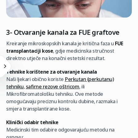
3- Otvaranje kanala za FUE graftove
Kreiranje mikroskopskih kanala je kritična faza u
FUE
transplantaciji kose
, gdje medicinska stručnost
direktno utječe na konačni estetski rezultat.
Tehnike korištene za otvaranje kanala
Naši ljekari obično koriste
Perkutan (perkutanu)
tehniku
,
safirne rezove oštricom
, ili
Mikrofibromatološku tehniku. Ove metode
omogućavaju preciznu kontrolu dubine, razmaka i
smjera transplantirane kose.
Klinički odabir tehnike
Medicinski tim odabire odgovarajuću metodu na
osnovu: