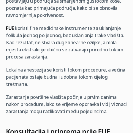
postavljaju u područja sa smanjenom gustoćom kose,
poznata kao primajuća područja, kako bi se obnovila
ravnomjernija pokrivenost.
FUE
koristi fine medicinske instrumente za uklanjanje
folikula jednog po jednog, bez uklanjanja trake vlasišta.
Kao rezultat, ne stvara duge linearne ožiljke, a mala
mjesta ekstrakcije obično se zatvaraju prirodno tokom
procesa zarastanja.
Lokalna anestezija se koristi tokom procedure, a većina
pacijenata ostaje budna i udobna tokom cijelog
tretmana.
Zarastanje površine vlasišta počinje u prvim danima
nakon procedure, iako se vrijeme oporavka i vidljivi znaci
zarastanja mogu razlikovati među pojedincima.
Konsultacija i priprema prije FUE