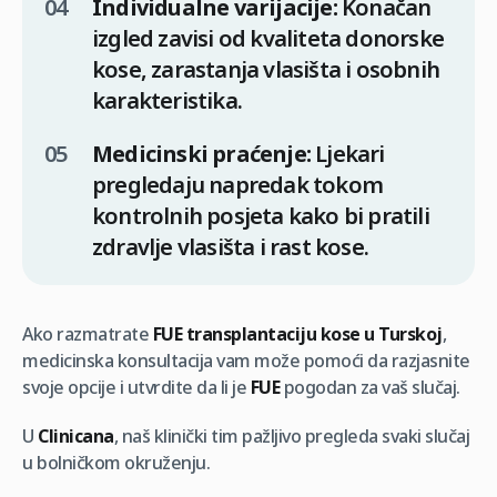
Individualne varijacije:
Konačan
izgled zavisi od kvaliteta donorske
kose, zarastanja vlasišta i osobnih
karakteristika.
Medicinski praćenje:
Ljekari
pregledaju napredak tokom
kontrolnih posjeta kako bi pratili
zdravlje vlasišta i rast kose.
Ako razmatrate
FUE transplantaciju kose u Turskoj
,
medicinska konsultacija vam može pomoći da razjasnite
svoje opcije i utvrdite da li je
FUE
pogodan za vaš slučaj.
U
Clinicana
, naš klinički tim pažljivo pregleda svaki slučaj
u bolničkom okruženju.