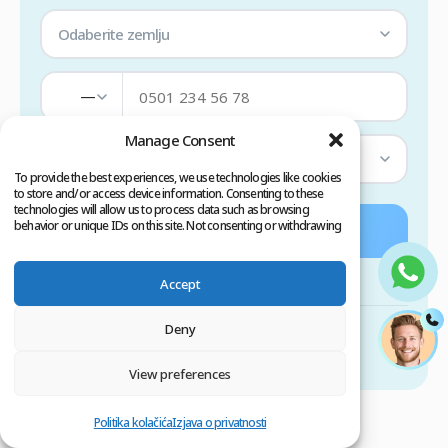
Odaberite zemlju
—
Manage Consent
Odaberite uslugu
To provide the best experiences, we use technologies like cookies
to store and/or access device information. Consenting to these
technologies will allow us to process data such as browsing
behavior or unique IDs on this site. Not consenting or withdrawing
Pošalji
consent, may adversely affect certain features and functions.
Accept
ili nas kontaktirajte putem
Deny
View preferences
Politika kolačića
Izjava o privatnosti