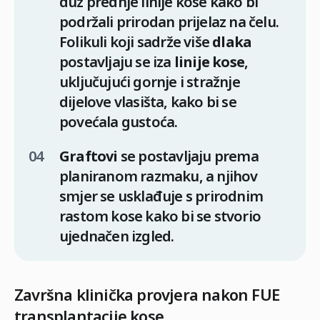
duž prednje linije kose kako bi
podržali prirodan prijelaz na čelu.
Folikuli koji sadrže više
dlaka
postavljaju se iza
linije kose
,
uključujući gornje i stražnje
dijelove vlasišta, kako bi se
povećala gustoća.
Graftovi
se postavljaju prema
planiranom razmaku, a njihov
smjer se usklađuje s prirodnim
rastom kose kako bi se stvorio
ujednačen izgled.
Završna klinička provjera nakon FUE
transplantacije kose