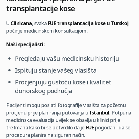
transplantacije kose
U
Clinicana
, svaka
FUE transplantacija kose u Turskoj
počinje medicinskom konsultacijom.
Naši specijalisti:
Pregledaju vašu medicinsku historiju
Ispituju stanje vašeg vlasišta
Procjenjuju gustoću kose i kvalitet
donorskog područja
Pacijenti mogu poslati fotografije vlasišta za početnu
procjenu prije planiranja putovanja u
Istanbul
. Potpuna
medicinska evaluacija uvijek se obavlja u klinici prije
tretmana kako bi se potvrdilo da je
FUE
pogodan i da se
procedura planira na siguran način.