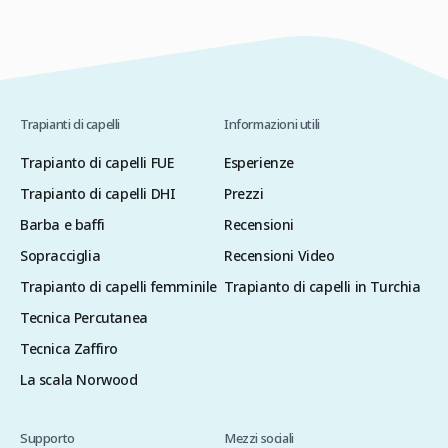
trasmissione del virus durante l’intervento
chirurgico. Per questo motivo, se stai pensando
di sottoporti a un trapianto di capelli […]
Trapianti di capelli
Informazioni utili
Trapianto di capelli FUE
Esperienze
Trapianto di capelli DHI
Prezzi
Barba e baffi
Recensioni
Sopracciglia
Recensioni Video
Trapianto di capelli femminile
Trapianto di capelli in Turchia
Tecnica Percutanea
Tecnica Zaffiro
La scala Norwood
Supporto
Mezzi sociali