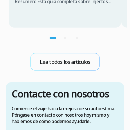
s
Resumen: Esta guía completa sobre injertos
capilares en Turquía para canadienses abarca la
P
consulta médica, comparación de costes (3.000
T
$a 5.000$ CAD en Turquía frente a 12.000 $a
s
20.000$ CAD en Canadá), requisitos de visado
d
(90 días sin visado), lista de verificación para
n
elegir una clínica […]
p
m
b
Lea todos los artículos
E
Contacte con nosotros
Comience el viaje hacia la mejora de su autoestima.
Póngase en contacto con nosotros hoy mismo y
hablemos de cómo podemos ayudarle.