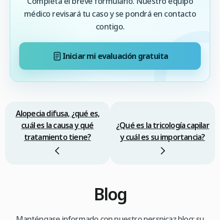
Completa el breve formulario. Nuestro equipo
médico revisará tu caso y se pondrá en contacto
contigo.
Iniciar mi evaluación gratuita
Alopecia difusa, ¿qué es,
cuál es la causa y qué
¿Qué es la tricología capilar
tratamiento tiene?
y cuál es su importancia?
Blog
Manténgase informado con nuestro perspicaz blog: su