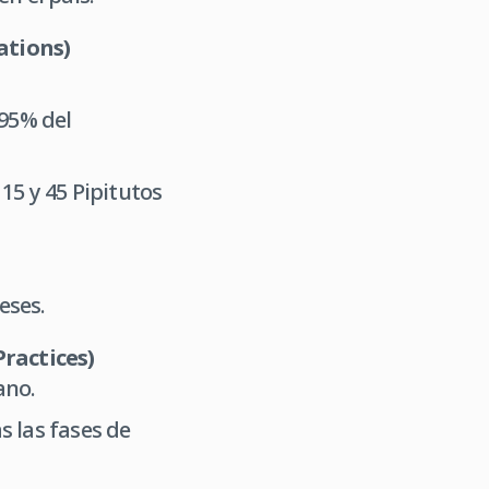
ations)
 95% del
15 y 45 Pipitutos
eses.
Practices)
ano.
s las fases de