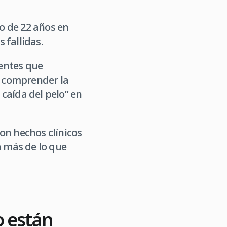
go de 22 años en
 fallidas.
entes que
a comprender la
caída del pelo” en
on hechos clínicos
a más de lo que
o están