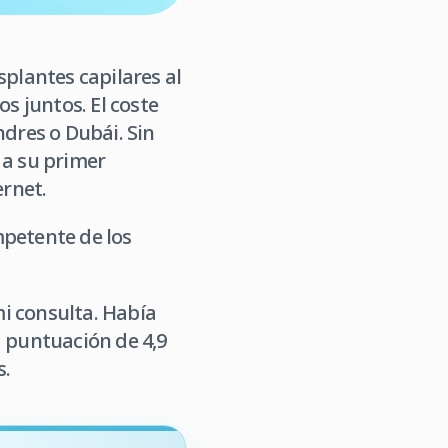
plantes capilares al
s juntos. El coste
ondres o Dubái. Sin
 a su primer
ernet.
mpetente de los
i consulta. Había
a puntuación de 4,9
s.