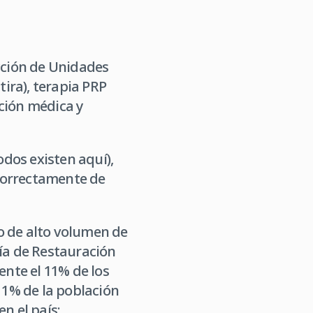
acción de Unidades
tira), terapia PRP
ción médica y
odos existen aquí),
 correctamente de
o de alto volumen de
gía de Restauración
nte el 11% de los
l 1% de la población
n el país: