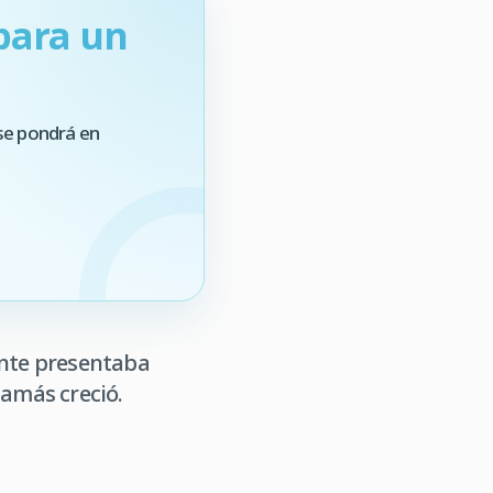
para un
se pondrá en
ante presentaba
 jamás creció.