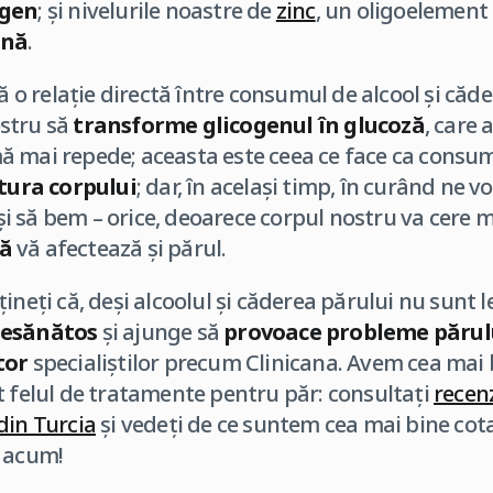
agen
; și nivelurile noastre de
zinc
, un oligoelemen
ină
.
tă o relație directă între consumul de alcool și căde
stru să
transforme glicogenul în glucoză
, care 
 mai repede; aceasta este ceea ce face ca consum
ura corpului
; dar, în același timp, în curând ne v
 să bem – orice, deoarece corpul nostru va cere 
să
vă afectează și părul.
ineți că, deși alcoolul și căderea părului nu sunt le
esănătos
și ajunge să
provoace probleme părul
tor
specialiștilor precum Clinicana. Avem cea mai
t felul de tratamente pentru păr: consultați
recenz
din Turcia
și vedeți de ce suntem cea mai bine cotat
ă acum!