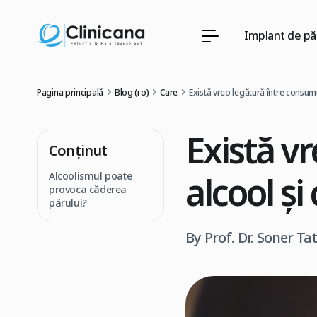
Implant de pă
Pagina principală
Blog (ro)
Care
Există vreo legătură între consum
Există v
Conţinut
alcool și
Alcoolismul poate
provoca căderea
părului?
By Prof. Dr. Soner Ta