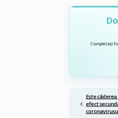
Do
Completați for
Este căderea
efect secunda
coronavirusu