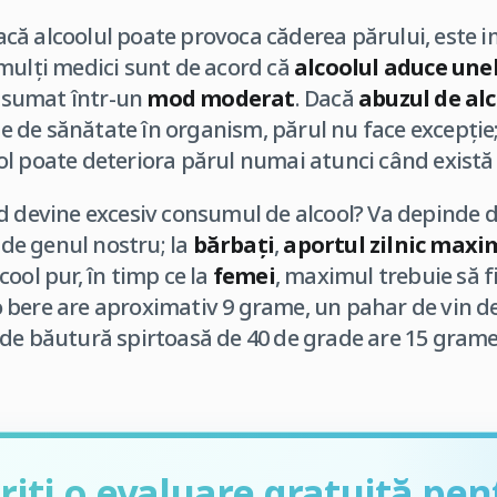
că alcoolul poate provoca căderea părului, este 
mulți medici sunt de acord că
alcoolul aduce unel
sumat într-un
mod moderat
. Dacă
abuzul de al
 de sănătate în organism, părul nu face excepție
l poate deteriora părul numai atunci când există 
d devine excesiv consumul de alcool? Va depinde d
i de genul nostru; la
bărbați
,
aportul zilnic maxi
ool pur, în timp ce la
femei
, maximul trebuie să f
bere are aproximativ 9 grame, un pahar de vin de
de băutură spirtoasă de 40 de grade are 15 grame 
riți o evaluare gratuită pen