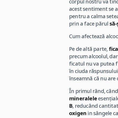
corpul nostru va tin
acest sentiment se 
pentru a calma setea
prin a face părul
să-
Cum afectează alcoo
Pe de altă parte,
fic
precum alcoolul, dar
ficatul nu va putea f
în ciuda răspunsului
înseamnă că nu are 
În primul rând, când
mineralele
esențial
B
, reducând cantitat
oxigen
in sângele ca