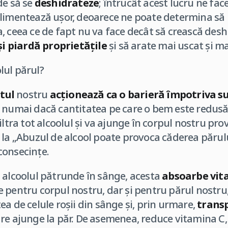
de să se
deshidrateze
; întrucât acest lucru ne fac
alimentează ușor, deoarece ne poate determina să
, ceea ce de fapt nu va face decât să crească desh
și piardă proprietățile
și să arate mai uscat și m
lul părul?
atul
nostru
acționează ca o barieră împotriva s
 numai dacă cantitatea pe care o bem este redusă
iltra tot alcoolul și va ajunge în corpul nostru pr
 la „Abuzul de alcool poate provoca căderea părulu
consecințe.
 alcoolul pătrunde în sânge, acesta
absoarbe vita
e pentru corpul nostru, dar și pentru părul nostr
ea de celule roșii din sânge și, prin urmare,
trans
re ajunge la păr. De asemenea, reduce vitamina C