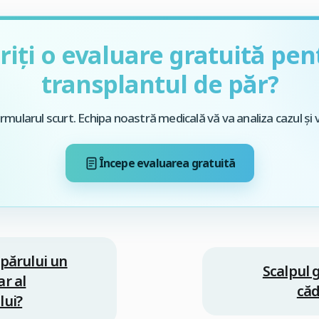
riți o evaluare gratuită pen
transplantul de păr?
mularul scurt. Echipa noastră medicală vă va analiza cazul și 
Începe evaluarea gratuită
 părului un
Scalpul 
r al
căd
lui?