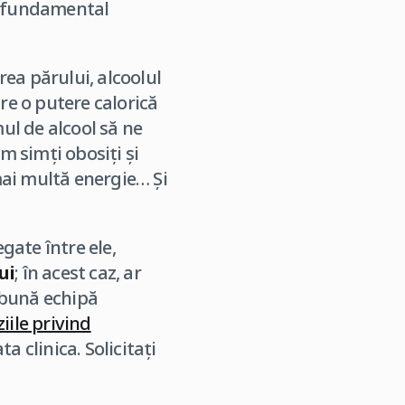
t fundamental
rea părului, alcoolul
are o putere calorică
ul de alcool să ne
om simți obosiți și
mai multă energie… Și
gate între ele,
ui
; în acest caz, ar
 bună echipă
iile privind
a clinica. Solicitați