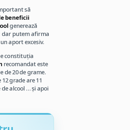
important să
e beneficii
cool
generează
; dar putem afirma
un aport excesiv.
e constituția
m
recomandat este
ie de 20 de grame.
 12 grade are 11
de alcool … și apoi
tru