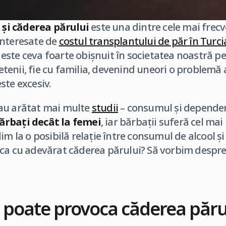
 și căderea părului
este una dintre cele mai frecv
interesate de
costul transplantului de păr în Turci
este ceva foarte obișnuit în societatea noastră pe
rietenii, fie cu familia, devenind uneori o problemă
ste excesiv.
au arătat mai multe
studii
– consumul și dependen
ărbați
decât la femei
, iar bărbații suferă cel mai
im la o posibilă relație între consumul de alcool și
ca cu adevărat căderea părului? Să vorbim despre
 poate provoca căderea păru