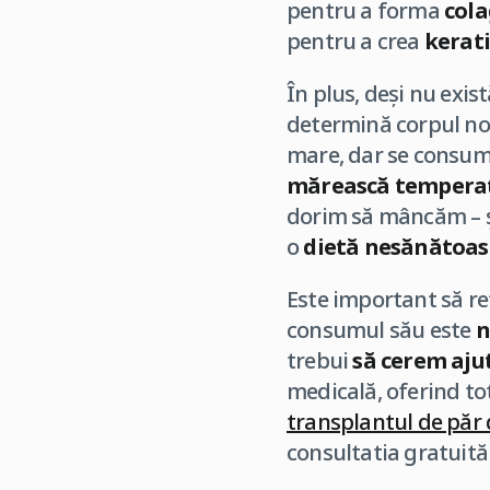
pentru a forma
col
pentru a crea
kerat
În plus, deși nu exis
determină corpul no
mare, dar se consumă
mărească temperat
dorim să mâncăm – și
o
dietă nesănătoa
Este important să reț
consumul său este
n
trebui
să cerem aju
medicală, oferind to
transplantul de păr 
consultatia gratuit