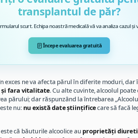
transplantul de păr?
mularul scurt. Echipa noastră medicală vă va analiza cazul și 
Începe evaluarea gratuită
 exces ne va afecta părul în diferite moduri, dar î
și fara vitalitate
. Cu alte cuvinte, alcoolul poate
ea părului; dar răspunzând la întrebarea „Alcool
 este nu:
nu există date științifice
care să facă le
este că băuturile alcoolice au
proprietăți diuret