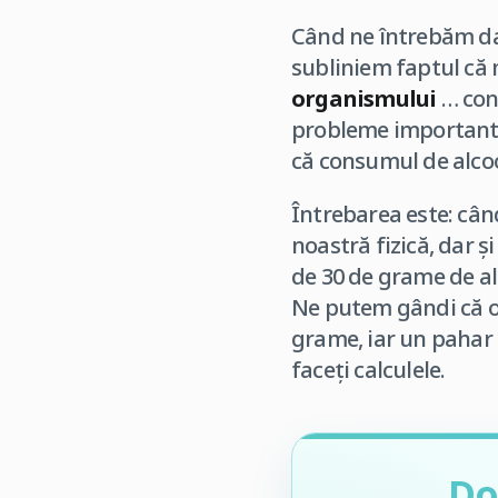
Când ne întrebăm da
subliniem faptul că 
organismului
… con
probleme importante
că consumul de alcoo
Întrebarea este: cân
noastră fizică, dar ș
de 30 de grame de alc
Ne putem gândi că o 
grame, iar un pahar 
faceți calculele.
Do