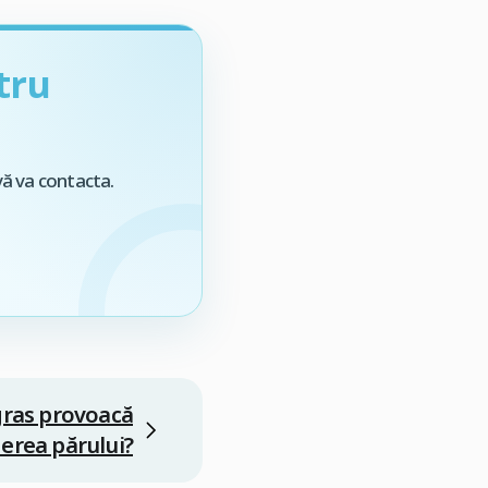
tru
vă va contacta.
gras provoacă
erea părului?