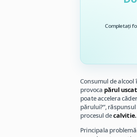
Completați for
Consumul de alcool în
provoca
părul uscat 
poate accelera căder
părului?”, răspunsul
procesul de
calvitie.
Principala problemă 