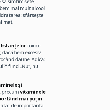
e să simțim sete,
 bem mai mult alcool
idratarea: sfârșește
ai mat.
ubstanțelor
toxice
; dacă bem excesiv,
ovocând daune. Adică:
i?” fiind „Nu”, nu
minele și
u, precum
vitaminele
portând mai puțin
, atât de importantă