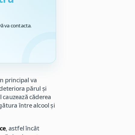
vă va contacta.
n principal va
 deteriora părul și
ul cauzează căderea
gătura între alcool și
ice
, astfel încât