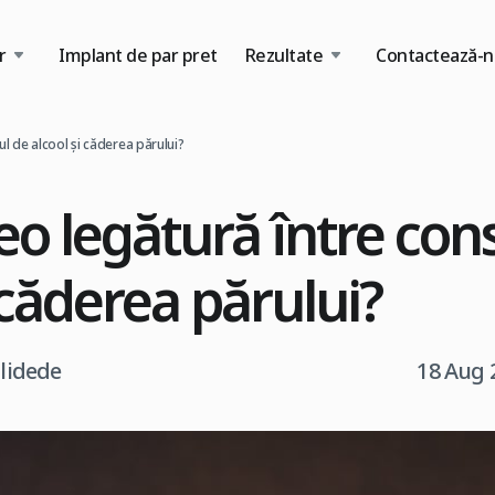
r
Implant de par pret
Rezultate
Contactează-n
ul de alcool și căderea părului?
reo legătură între co
 căderea părului?
tlidede
18 Aug 