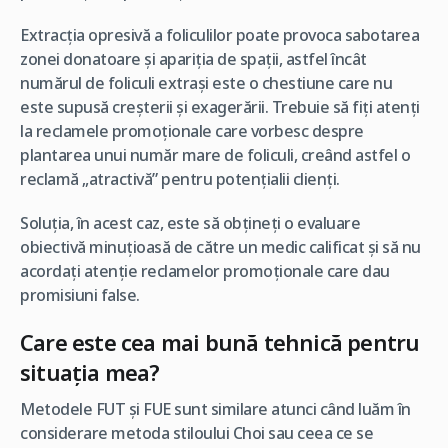
Extracția opresivă a foliculilor poate provoca sabotarea
zonei donatoare și apariția de spații, astfel încât
numărul de foliculi extrași este o chestiune care nu
este supusă creșterii și exagerării. Trebuie să fiți atenți
la reclamele promoționale care vorbesc despre
plantarea unui număr mare de foliculi, creând astfel o
reclamă „atractivă” pentru potențialii clienți.
Soluția, în acest caz, este să obțineți o evaluare
obiectivă minuțioasă de către un medic calificat și să nu
acordați atenție reclamelor promoționale care dau
promisiuni false.
Care este cea mai bună tehnică pentru
situația mea?
Metodele FUT și FUE sunt similare atunci când luăm în
considerare metoda stiloului Choi sau ceea ce se