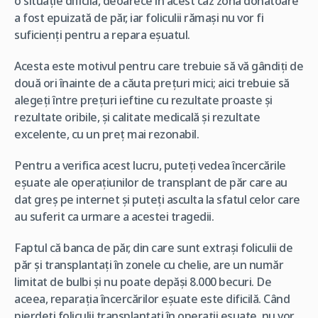
o situație dificilă, deoarece în acest caz zona donatoare
a fost epuizată de păr, iar foliculii rămași nu vor fi
suficienți pentru a repara eșuatul.
Acesta este motivul pentru care trebuie să vă gândiți de
două ori înainte de a căuta prețuri mici; aici trebuie să
alegeți între prețuri ieftine cu rezultate proaste și
rezultate oribile, și calitate medicală și rezultate
excelente, cu un preț mai rezonabil.
Pentru a verifica acest lucru, puteți vedea încercările
eșuate ale operațiunilor de transplant de păr care au
dat greș pe internet și puteți asculta la sfatul celor care
au suferit ca urmare a acestei tragedii.
Faptul că banca de păr, din care sunt extrași foliculii de
păr și transplantați în zonele cu chelie, are un număr
limitat de bulbi și nu poate depăși 8.000 becuri. De
aceea, reparația încercărilor eșuate este dificilă. Când
pierdeți foliculii transplantați în operații eșuate, nu vor