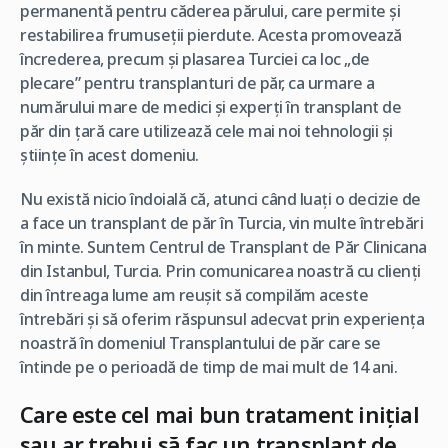
permanentă pentru căderea părului, care permite și
restabilirea frumuseții pierdute. Acesta promovează
încrederea, precum și plasarea Turciei ca loc „de
plecare” pentru transplanturi de păr, ca urmare a
numărului mare de medici și experți în transplant de
păr din țară care utilizează cele mai noi tehnologii și
științe în acest domeniu.
Nu există nicio îndoială că, atunci când luați o decizie de
a face un transplant de păr în Turcia, vin multe întrebări
în minte. Suntem Centrul de Transplant de Păr Clinicana
din Istanbul, Turcia. Prin comunicarea noastră cu clienți
din întreaga lume am reușit să compilăm aceste
întrebări și să oferim răspunsul adecvat prin experiența
noastră în domeniul Transplantului de păr care se
întinde pe o perioadă de timp de mai mult de 14 ani.
Care este cel mai bun tratament inițial
sau ar trebui să fac un transplant de