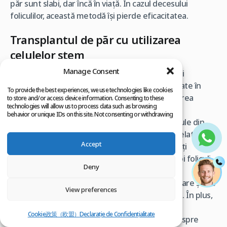
păr sunt slabi, dar încă în viață. În cazul decesului
foliculilor, această metodă își pierde eficacitatea.
Transplantul de păr cu utilizarea
celulelor stem
Manage Consent
Terapia cu celule stem este una dintre cele mai
promițătoare ramuri medicale, majoritatea aflate în
To provide the best experiences, we use technologies like cookies
cercetare. Principiul acestei tehnici este utilizarea
to store and/or access device information. Consenting to these
technologies will allow us to process data such as browsing
celulelor stem (celule nediferențiate care au
behavior or unique IDs on this site. Not consenting or withdrawing
capacitatea de a evolua în diferite tipuri de celule din
consent, may adversely affect certain features and functions.
corp). Cu alte cuvinte, aceste celule pot fi modelate
Accept
după cum este necesar în locul în care delimitați
tratamentul. Pot fi folosite pentru a genera noi foliculi.
Deny
Deși terapia cu celule stem este o tehnică
promițătoare, ea este încă studiată în laboratoare și are
View preferences
nevoie de câțiva ani pentru a vedea lumina zilei. În plus,
este foarte scump. În 2017, Food and Drug
Cookie政策（欧盟）
Declarație de Confidențialitate
Administration (FDA) a emis un avertisment despre