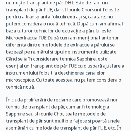
numește transplant de păr DHI. Este de fapt un
transplant de păr FUE, dar stilourile Choi sunt folosite
pentru a transplanta foliculii extrași și, ca atare, nu
putem considera o nouă tehnică. După cum am afirmat,
baza tuturor tehnicilor de extracție a părului este
Microextracția FUE După cum am menționat anterior
diferența dintre metodele de extracție a părului se
bazează pe numărul și tipul de instrumente utilizate.
Când se ia în considerare tehnica Sapphire, este
esențial un transplant de păr FUE cu o ușoară ajustare a
instrumentului folosit la deschiderea canalelor
microscopice. Cu toate acestea, nu putem considera o
tehnică nouă.
În ciuda proliferării de reclame care promovează noi
tehnici de transplant de păr, cum ar fi tehnologia
Sapphire sau stilourile Choi, toate metodele de
transplant de păr sunt multiple fațete și poartă unele
asemănări cu metoda de transplant de păr FUE, etc. În