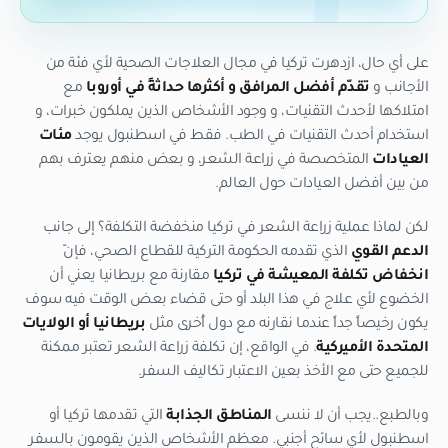
على أي حال، ازدهرت تركيا في مجال العلاجات الصحية لأي فئة من
الأجانب و
تقدّم أفضل المرافق و أكثرها حداثةً في أوروبا
مع
امتلاكها لأحدث التقنيات، و وجود الأشخاص الذين يملكون خبرات، و
استخدام أحدث التقنيات في الطب. فقط في اسطنبول يوجد
مئات
العيادات
المتخصصة في زراعة الشعر، و بعض منهم يعترف بهم
من بين أفضل العيادات حول العالم.
لكن لماذا عملية زراعة الشعر في تركيا منخفضة التكلفة؟ إلى جانب
الدعم القوي
الذي تقدمه الحكومة التركية للقطاع الصحي، فإنّ
انخفاض تكلفة المعيشة في تركيا
مقارنة مع بريطانيا يعني أن
الخضوع لأي علاج في هذا البلد أو حتى قضاء بعض الوقت فيه سوف
يكون رخيصاً جداً عندما نقارنه مع دول أُخرى مثل
بريطانيا أو الولايات
المتحدة الأميركية
. في الواقع، إن تكلفة زراعة الشعر تعتبر ممكنة
للجميع حتى مع الأخذ بعين الاعتبار تكاليف السفر.
وبالطبع..يجب أن لا ننسى
المناطق الجذابة
التي تقدمها تركيا أو
اسطنبول لأي سائح أجنبي. معظم الأشخاص الذين يقومون بالسفر