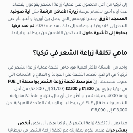
إلى تركيا من أجل الحصول على عملية زراعة الشعر يقومون بقضاء
عدة أيام أُخرى لاغتنام فرصة
زيارة الأماكن الرائعة
مثل
أية صوفيا
،
المسجد الأزرق
، جسر البوسفور الذي يصل بين أوروبا و آسيا…أو حتى
السفر إلى كابدوكيا. بالإضافة إلى ذلك، منذ عام 2020
لم تعد تركيا
بحاجة إلى تأشيرة
دخول
للسائحين القادمين من بريطانيا و ايرلندا.
ماهي تكلفة زراعة الشعر في تركيا؟
واحد من الأسئلة الأكثر أهمية هو: ماهي تكلفة عملية زراعة الشعر في
تركيا؟ في الواقع، تتعمد التكلفة على العيادة و العلاج و الخدمات التي
سوف تتضمنها. إنّ
متوسط تكلفة
زراعة الشعر بواسطة ال
FUE
في تركيا يتراوح بين
1,300
£
و
2,200
£
(1,700$ إلى 2,800$) من أجل
زراعة 4000 بصيلة شعر أو أكثر. على أي حال، تتراوح عادةً تكلفة زراعة
الشعر بواسطة ال FUE في بريطانيا أو الولايات المتحدة الأميركية من
13,000£ إلى 18,000£.
هذا يعني أنّ تكلفة زراعة الشعر في تركيا يمكن أن يكون
أرخص
بعشر مرات
عندما نقوم بمقارنته مع تكلفة زراعة الشعر في بريطانيا