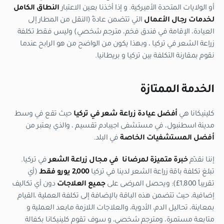
أو الولايات المتحدة الأميركية. و إذا أخذنا بعين الاعتبار
النطاق الكامل
لخدمات رجال الأعمال
التي تتضمن عادةً (النقل من المطار إلى
العيادة، الإقامة في فندق فخم، مترجم شخصي) وليس فقط تكلفة
زراعة الشعر في تركيا ، وبهذا يكون من الواضح من هو الرابح عندما
نقوم بمقارنة التكلفة بين تركيا و بريطانيا.
الخدمة الممتازة
كلينيكانا هي
أفضل عيادة زراعة شعر في تركيا
حيث تقع في وسط
مدينة اسطنبول، في مستشفى اجيبادم تقسيم ، والذي يعتبر من
أفضل المستشفيات الخاصة
في البلد.
إننا نقدّم
خبرة متميزة لمرضانا في مجال زراعة الشعر
في تركيا.
تبلغ تكلفة باقة زراعة الشعر لدينا في تركيا
2,000 يورو فقط
(أي
تقريباً 1,800£): ويحصل المرضى على
جميع العلاجات
دون أي تكاليف
إضافية، حيث تتضمن هذه الباقة بالإضافة إلى تكلفة العملية ،القيام
بمعاينة، تحاليل الدم، الأدوية، والعلاجات اللازمة مابعد العملية و
متابعة مستمرة، ومترجم شخصي، و سوف تقوم كلينيكانا بكفالة