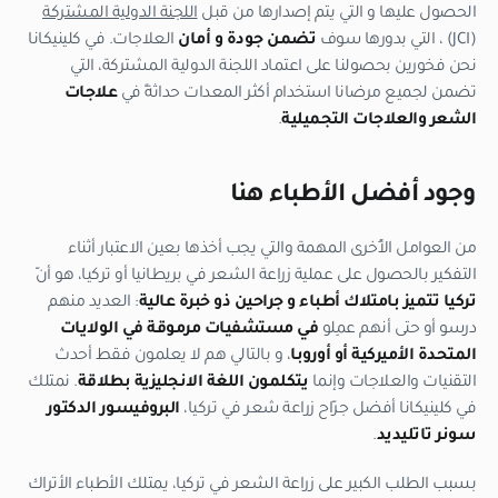
الحصول عليها و التي يتم إصدارها من قبل
اللجنة الدولية المشتركة
(JCI) ، التي بدورها سوف
تضمن جودة و أمان
العلاجات. في كلينيكانا
نحن فخورين بحصولنا على اعتماد اللجنة الدولية المشتركة، التي
تضمن لجميع مرضانا استخدام أكثر المعدات حداثةً في
علاجات
الشعر والعلاجات التجميلية
.
وجود أفضل الأطباء هنا
من العوامل الأُخرى المهمة والتي يجب أخذها بعين الاعتبار أثناء
التفكير بالحصول على عملية زراعة الشعر في بريطانيا أو تركيا، هو أنّ
تركيا تتميز بامتلاك أطباء و جراحين ذو خبرة عالية
: العديد منهم
درسو أو حتى أنهم عمِلو
في مستشفيات مرموقة في الولايات
المتحدة الأميركية أو أوروبا
، و بالتالي هم لا يعلمون فقط أحدث
التقنيات والعلاجات وإنما
يتكلمون اللغة الانجليزية بطلاقة
. نمتلك
في كلينيكانا أفضل جرّاح زراعة شعر في تركيا،
البروفيسور الدكتور
سونر تاتليديد
.
بسبب الطلب الكبير على زراعة الشعر في تركيا، يمتلك الأطباء الأتراك