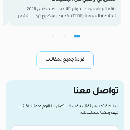
ال
بقلم البروفيسور د. سونير تاتليديد • أغسطس 2026
لل
الخلاصة السريعة (TL;DR): قد يبدو موضوع تركيب الشعر
ومراحل نموه المختلفة في ظاهره بسيطاً، إلا أنه نسيج
معقد يمتلك وظائف بيولوجية واجتماعية حيوية. فهم تركيب
الشعر ومكوناته ليس مجرد معلومات عامة، بل هو
قا
الخطوة الأولى لتشخيص مشاكل التساقط وتحديد
الحلول الفعالة. في كلينيكانا، نعتبر أن المعرفة الدقيقة […]
قراءة جميع المقالات
تواصل معنا
ابدأ رحلة تحسين ثقتك بنفسك. اتصل بنا اليوم ودعنا نناقش
كيف يمكننا مساعدتك.