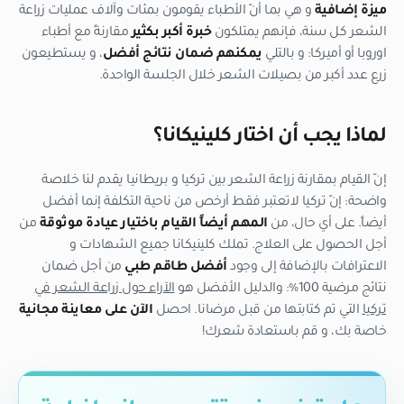
ميزة إضافية
و هي بما أنّ الأطباء يقومون بمئات وآلاف عمليات زراعة
الشعر كل سنة، فإنهم يمتلكون
خبرة أكبر بكثير
مقارنةً مع أطباء
اوروبا أو أميركا: و بالتلي
يمكنهم ضمان نتائج أفضل
، و يستطيعون
زرع عدد أكبر من بصيلات الشعر خلال الجلسة الواحدة.
لماذا يجب أن اختار كلينيكانا؟
إنّ القيام بمقارنة زراعة الشعر بين تركيا و بريطانيا يقدم لنا خلاصة
واضحة: إنّ تركيا لاتعتبر فقط أرخص من ناحية التكلفة إنما أفضل
أيضاً. على أي حال، من
المهم أيضاً القيام باختيار عيادة موثوقة
من
أجل الحصول على العلاج. تملك كلينيكانا جميع الشهادات و
الاعترافات بالإضافة إلى وجود
أفضل طاقم طبي
من أجل ضمان
نتائج مرضية 100%: والدليل الأفضل هو
الآراء حول زراعة الشعر في
تركيا
التي تم كتابتها من قبل مرضانا. احصل
الآن على معاينة مجانية
خاصة بك، و قم باستعادة شعرك!