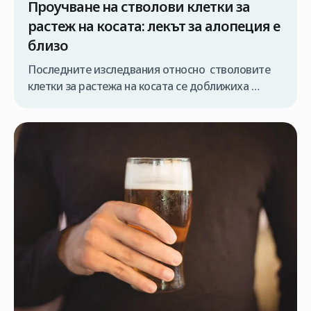
Проучване на стволови клетки за
растеж на косата: лекът за алопеция е
близо
Последните изследвания относно стволовите
клетки за растежа на косата се доближиха
много близо до идеята да успеем да
възпроизведем косата си в лабораторни
условия и след което да можем да я
реимплантираме в собствената си глава. Много
често клиенти , които се свързват с нашата
клиника с въпроси за цената на присаждане на
коса, ни […]