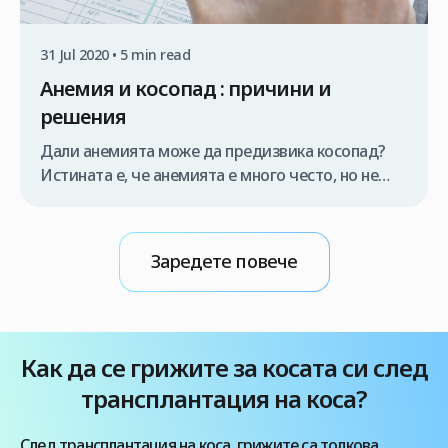
31 Jul 2020 • 5 min read
Анемия и косопад : причини и
решения
Дали анемията може да предизвика косопад?
Истината е, че анемията е много често, но не
винаги добре диагностицирано разстройство,
което в крайна сметка засяга здравето ни и се
проявява чрез симптоми в различни тъкани на
Заредете повече
тялото, включително кожата, ноктите, и дори
косата. Все повече хора се интересуват от
цените за присаждане на коса в Турция […]
Как да се грижите за косата си след
трансплантация на коса?
След трансплантация на коса, грижите са толкова