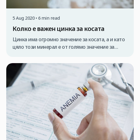
5 Aug 2020 • 6 min read
Колко е важен цинка за косата
Цинка има огромно значение за косата, а и като
цяло този минерал е от голямо значение за
нашето здраве. Той има съществена роля за
много от основните функции на нашето тяло
(цинка участва в около 300 химични реакции);
въпросът е: защо цинкът е полезен за здравето
на косата? Ако сте сред хората, които се
интересуват […]