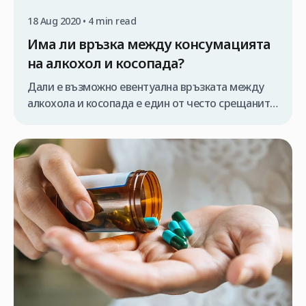
18 Aug 2020 • 4 min read
Има ли връзка между консумацията
на алкохол и косопада?
Дали е възможно евентуална връзката между
алкохола и косопада е един от често срещаните
въпроси, от все повече хора, които се
интересуват от цените за присаждане на коса в
Турция. Всички знаем, че алкохолът се
употребява много често. В повечето случаи за
забавление било с приятели или семейството.
Консумацията на алкохол се превръща в
проблем, […]