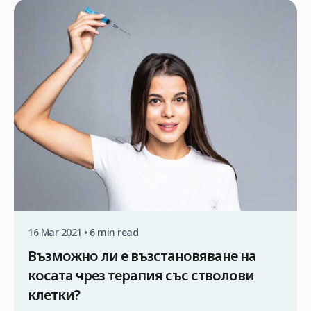
и при строго контролирани условия. В противен
случай съществува риск от предаване на вируса
по време на операцията. Затова, ако обмисляте
трансплантация на коса по метода FUE в Турция,
първата и най-важна стъпка […]
16 Mar 2021 • 6 min read
Възможно ли е възстановяване на
косата чрез терапия със стволови
клетки?