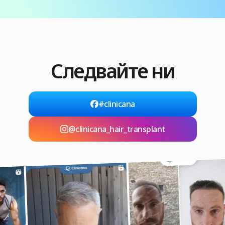
Следвайте ни
#clinicana
@clinicana_hair_transplant