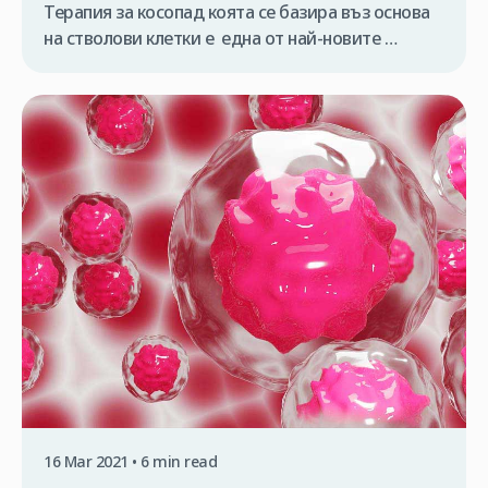
Терапия за косопад коята се базира въз основа
на стволови клетки е една от най-новите
техники за регенерация на косата, чрез
използването на стволови клетки, извлечени от
същия пациент, за регенериране на косата и
стимулиране на растежа ѝ. Терапията със
стволови клетки на косата е една от най-
иновативните техники в областта на лечението
на косата […]
16 Mar 2021 • 6 min read