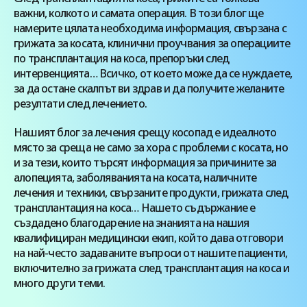
важни, колкото и самата операция. В този блог ще
намерите цялата необходима информация, свързана с
грижата за косата, клинични проучвания за операциите
по трансплантация на коса, препоръки след
интервенцията… Всичко, от което може да се нуждаете,
за да остане скалпът ви здрав и да получите желаните
резултати след лечението.
Нашият блог за лечения срещу косопад е идеалното
място за среща не само за хора с проблеми с косата, но
и за тези, които търсят информация за причините за
алопецията, заболяванията на косата, наличните
лечения и техники, свързаните продукти, грижата след
трансплантация на коса… Нашето съдържание е
създадено благодарение на знанията на нашия
квалифициран медицински екип, който дава отговори
на най-често задаваните въпроси от нашите пациенти,
включително за грижата след трансплантация на коса и
много други теми.