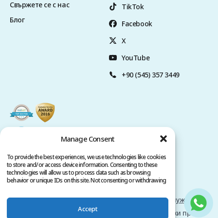
Свържете се с нас
TikTok
Блог
Facebook
X
YouTube
+90 (545) 357 3449
Manage Consent
To provide the best experiences, we use technologies like cookies
to store and/or access device information. Consenting to these
technologies will allow us to process data such as browsing
behavior or unique IDs on this site. Not consenting or withdrawing
consent, may adversely affect certain features and functions.
Политика за поверителност
условия за обслужване
Accept
Авторско право @ 2026 www.clinicana.com. Всички права