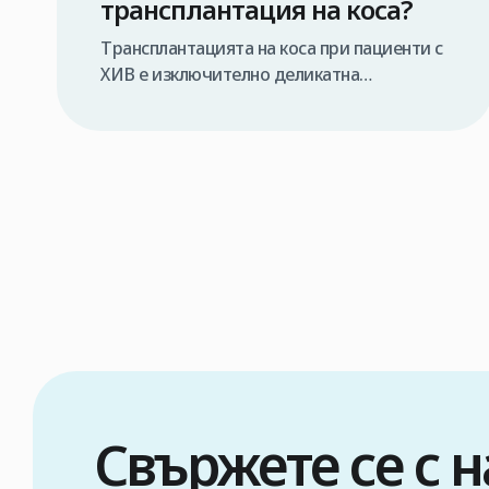
трансплантация на коса?
Трансплантацията на коса при пациенти с
ХИВ е изключително деликатна
медицинска процедура, която трябва да
се извършва единствено от
специализиран медицински екип и при
строго контролирани условия. В противен
случай съществува риск от предаване на
вируса по време на операцията. Затова,
ако обмисляте трансплантация на коса по
метода FUE в Турция, първата и най-
важна стъпка […]
Свържете се с 