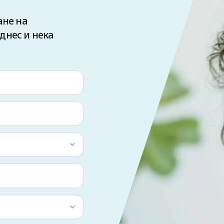
ане на
днес и нека