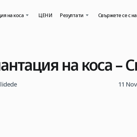
ия на коса
ЦЕНИ
Резултати
Свържете се с на
антация на коса – 
tlidede
11 Nov