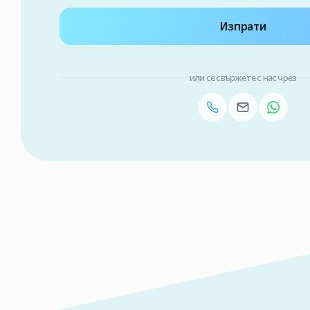
Изпрати
или се свържете с нас чрез