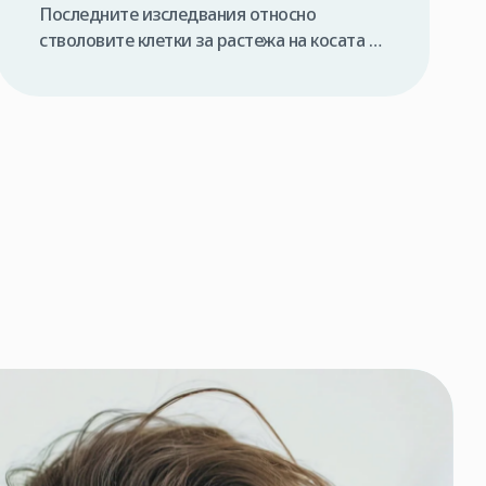
Последните изследвания относно
стволовите клетки за растежа на косата се
доближиха много близо до идеята да
успеем да възпроизведем косата си в
лабораторни условия и след което да
можем да я реимплантираме в
собствената си глава. Много често
клиенти , които се свързват с нашата
клиника с въпроси за цената на
присаждане на коса, ни […]