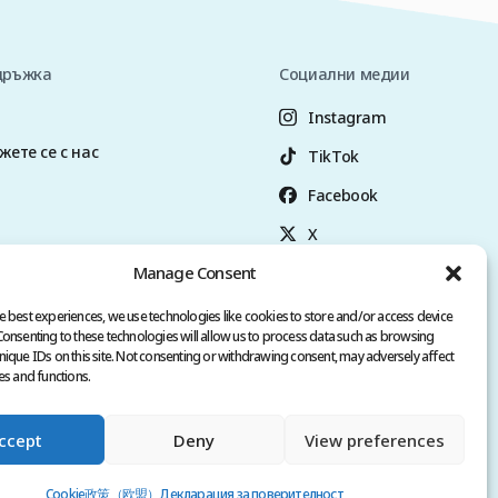
дръжка
Социални медии
Instagram
жете се с нас
TikTok
Facebook
X
Manage Consent
YouTube
+90 (545) 357 3449
e best experiences, we use technologies like cookies to store and/or access device
Consenting to these technologies will allow us to process data such as browsing
nique IDs on this site. Not consenting or withdrawing consent, may adversely affect
es and functions.
ени.
ccept
Deny
View preferences
LU/ ISTANBUL |
+90 549 3006069
Cookie政策（欧盟）
Декларация за поверителност