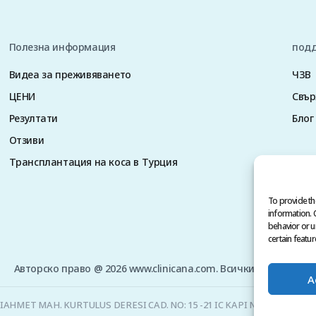
Полезна информация
под
Видеа за преживяването
ЧЗВ
ЦЕНИ
Свър
Резултати
Блог
Отзиви
Трансплантация на коса в Турция
To provide th
information. 
behavior or u
certain featur
Авторско право @ 2026 www.clinicana.com. Всички права запаз
A
ACIAHMET MAH. KURTULUS DERESI CAD. NO: 15 -21 IC KAPI NO: 94 BEYOG