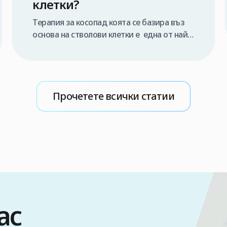
клетки?
Терапия за косопад коята се базира въз
основа на стволови клетки е една от най-
новите техники за регенерация на косата,
чрез използването на стволови клетки,
извлечени от същия пациент, за
регенериране на косата и стимулиране на
Прочетете всички статии
растежа ѝ. Терапията със стволови
клетки на косата е една от най-
иновативните техники в областта на
лечението на косата […]
нас