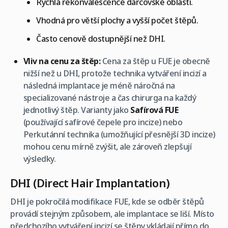
Rychlá rekonvalescence dárcovské oblasti.
Vhodná pro větší plochy a vyšší počet štěpů.
Často cenově dostupnější než DHI.
Vliv na cenu za štěp:
Cena za štěp u FUE je obecně
nižší než u DHI, protože technika vytváření incizí a
následná implantace je méně náročná na
specializované nástroje a čas chirurga na každý
jednotlivý štěp. Varianty jako
Safírová FUE
(používající safírové čepele pro incize) nebo
Perkutánní technika (umožňující přesnější 3D incize)
mohou cenu mírně zvýšit, ale zároveň zlepšují
výsledky.
DHI (Direct Hair Implantation)
DHI je pokročilá modifikace FUE, kde se odběr štěpů
provádí stejným způsobem, ale implantace se liší. Místo
předchozího vytváření incizí se štěpy vkládají přímo do