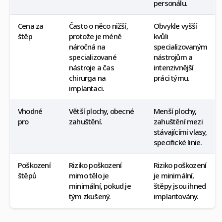
personálu.
Cena za
Často o něco nižší,
Obvykle vyšší
štěp
protože je méně
kvůli
náročná na
specializovaným
specializované
nástrojům a
nástroje a čas
intenzivnější
chirurga na
práci týmu.
implantaci.
Vhodné
Větší plochy, obecné
Menší plochy,
pro
zahuštění.
zahuštění mezi
stávajícími vlasy,
specifické linie.
Poškození
Riziko poškození
Riziko poškození
štěpů
mimo tělo je
je minimální,
minimální, pokud je
štěpy jsou ihned
tým zkušený.
implantovány.