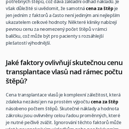
potřebných štěpů, což dává základní odhad nákladů. Je
však důležité si uvědomit, že samotná
cena za štěp
je
jen jedním z faktorů a často není jediným ani nejlepším
ukazatelem celkové hodnoty. Některé kliniky nabízejí
pevnou cenu za neomezený počet štěpů v rámci
balíčku, což může být pro pacienty s rozsáhlejší
plešatostí výhodnější.
Jaké faktory ovlivňují skutečnou cenu
transplantace vlasů nad rámec počtu
štěpů?
Cena transplantace vlasů je komplexní záležitost, která
zdaleka nezávisí jen na prostém výpočtu
cena za štěp
násobeno počtem štěpů. Skutečné náklady a hodnota
zákroku jsou ovlivněny celou řadou proměnných, které
je nutné pečlivě zvážit. Ignorování těchto faktorů může