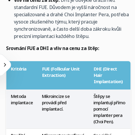
Vliv na cenu za štěp:
DHI je obvykle dražší než
standardní FUE. Důvodem je vyšší náročnost na
specializované a drahé Choi Implanter Pera, potřeba
vysoce zkušeného týmu, který pracuje
synchronizovaně, a často delší doba zákroku kvůli
precizní implantaci každého štěpu.
Srovnání FUE a DHI a vliv na cenu za štěp:
Kritéria
FUE (Follicular Unit
DHI (Direct
Extraction)
Hair
Implantation)
Metoda
Mikroincize se
Štěpy se
implantace
provádí před
implantují přímo
implantací.
pomocí
implanter pera
(Choi Pen).