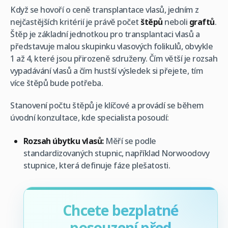
Když se hovoří o ceně transplantace vlasů, jedním z
nejčastějších kritérií je právě počet
štěpů
neboli
graftů
.
Štěp je základní jednotkou pro transplantaci vlasů a
představuje malou skupinku vlasových folikulů, obvykle
1 až 4, které jsou přirozeně sdruženy. Čím větší je rozsah
vypadávání vlasů a čím hustší výsledek si přejete, tím
více štěpů bude potřeba.
Stanovení počtu štěpů je klíčové a provádí se během
úvodní konzultace, kde specialista posoudí:
Rozsah úbytku vlasů:
Měří se podle
standardizovaných stupnic, například Norwoodovy
stupnice, která definuje fáze plešatosti.
Chcete bezplatné
posouzení před