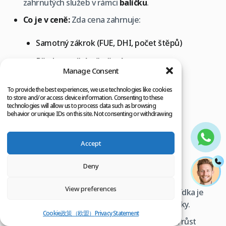
zahrnutých služeb v rámci
balíčku
.
Co je v ceně:
Zda cena zahrnuje:
Samotný zákrok (FUE, DHI, počet štěpů)
Předoperační vyšetření
Manage Consent
Pooperační péči a kontroly
To provide the best experiences, we use technologies like cookies
Léky a speciální šampony
to store and/or access device information. Consenting to these
technologies will allow us to process data such as browsing
behavior or unique IDs on this site. Not consenting or withdrawing
Ubytování (pokud cestujete)
consent, may adversely affect certain features and functions.
Transfery (letiště, klinika, hotel)
Accept
Konzultace s lékařem
Deny
Případné doplňkové terapie (např. PRP)
View preferences
Žádné skryté poplatky:
Ujistěte se, že nabídka je
konečná a neobsahuje žádné skryté poplatky.
Cookie政策（欧盟）
Privacy Statement
Záruka:
Zeptejte se na případné záruky na růst