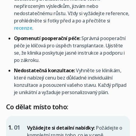
nepřirozeným výsledkům, jizvám nebo
nedostatečnému růstu. Vždy si vyžádejte reference,
prohlédněte si fotky před a po a přečtěte si
recenze
.
Opomenutí pooperační péče:
Správná pooperační
péče je klíčová pro úspěch transplantace. Ujistěte
se, že klinika poskytuje jasné instrukce a podporu i
po zákroku.
Nedostatečná konzultace:
Vyhněte se klinikám,
které nabízejí cenu bez důkladné individuální
konzultace a posouzení vašeho stavu. Každý případ
je unikátní a vyžaduje personalizovaný plán.
Co dělat místo toho:
Vyžádejte si detailní nabídky:
Požádejte o
kompletní rozpis toho, co je v ceně