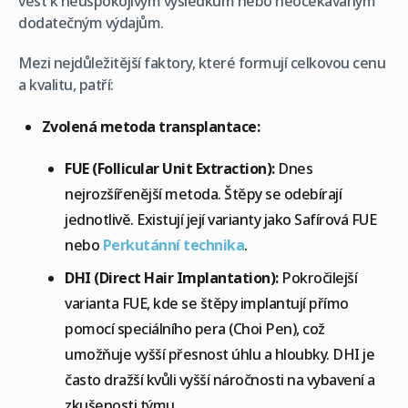
vést k neuspokojivým výsledkům nebo neočekávaným
dodatečným výdajům.
Mezi nejdůležitější faktory, které formují celkovou cenu
a kvalitu, patří:
Zvolená metoda transplantace:
FUE (Follicular Unit Extraction):
Dnes
nejrozšířenější metoda. Štěpy se odebírají
jednotlivě. Existují její varianty jako Safírová FUE
nebo
Perkutánní technika
.
DHI (Direct Hair Implantation):
Pokročilejší
varianta FUE, kde se štěpy implantují přímo
pomocí speciálního pera (Choi Pen), což
umožňuje vyšší přesnost úhlu a hloubky. DHI je
často dražší kvůli vyšší náročnosti na vybavení a
zkušenosti týmu.