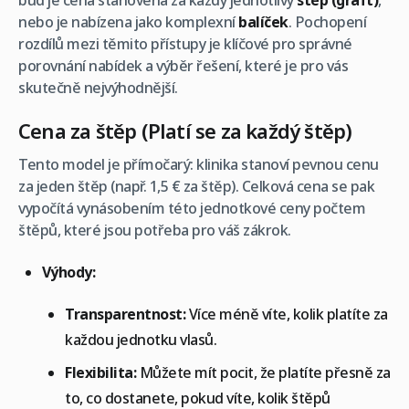
buď je cena stanovena za každý jednotlivý
štěp (graft)
,
nebo je nabízena jako komplexní
balíček
. Pochopení
rozdílů mezi těmito přístupy je klíčové pro správné
porovnání nabídek a výběr řešení, které je pro vás
skutečně nejvýhodnější.
Cena za štěp (Platí se za každý štěp)
Tento model je přímočarý: klinika stanoví pevnou cenu
za jeden štěp (např. 1,5 € za štěp). Celková cena se pak
vypočítá vynásobením této jednotkové ceny počtem
štěpů, které jsou potřeba pro váš zákrok.
Výhody:
Transparentnost:
Více méně víte, kolik platíte za
každou jednotku vlasů.
Flexibilita:
Můžete mít pocit, že platíte přesně za
to, co dostanete, pokud víte, kolik štěpů