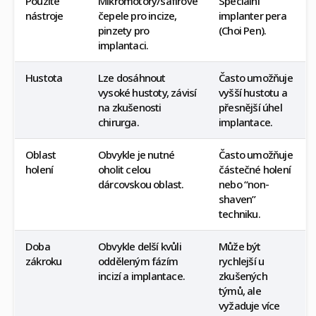
Použité
Mikromotory/safírové
Speciální
nástroje
čepele pro incize,
implanter pera
pinzety pro
(Choi Pen).
implantaci.
Hustota
Lze dosáhnout
Často umožňuje
vysoké hustoty, závisí
vyšší hustotu a
na zkušenosti
přesnější úhel
chirurga.
implantace.
Oblast
Obvykle je nutné
Často umožňuje
holení
oholit celou
částečné holení
dárcovskou oblast.
nebo “non-
shaven”
techniku.
Doba
Obvykle delší kvůli
Může být
zákroku
odděleným fázím
rychlejší u
incizí a implantace.
zkušených
týmů, ale
vyžaduje více