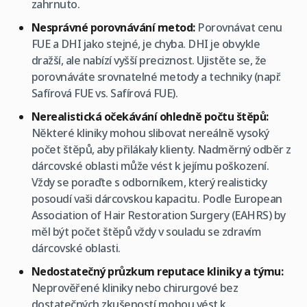
zahrnuto.
Nesprávné porovnávání metod:
Porovnávat cenu
FUE a DHI jako stejné, je chyba. DHI je obvykle
dražší, ale nabízí vyšší preciznost. Ujistěte se, že
porovnáváte srovnatelné metody a techniky (např.
Safírová FUE vs. Safírová FUE).
Nerealistická očekávání ohledně počtu štěpů:
Některé kliniky mohou slibovat nereálně vysoký
počet štěpů, aby přilákaly klienty. Nadměrný odběr z
dárcovské oblasti může vést k jejímu poškození.
Vždy se poraďte s odborníkem, který realisticky
posoudí vaši dárcovskou kapacitu. Podle European
Association of Hair Restoration Surgery (EAHRS) by
měl být počet štěpů vždy v souladu se zdravím
dárcovské oblasti.
Nedostatečný průzkum reputace kliniky a týmu:
Neprověřené kliniky nebo chirurgové bez
dostatečných zkušeností mohou vést k