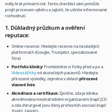
měly hrát primární roli. Tento checklist vám pomůže
projít procesem výběru a zajistit, že učiníte informované
rozhodnutí.
1. Důkladný průzkum a ověření
reputace:
Online recenze: Hledejte recenze na nezávislých
platformách (Google, Trustpilot, specializované
fóra).
Portfolio kliniky:
Prohlédněte si Fotky před a po a
Videozážitky
od skutečných pacientů. Hledejte
přirozené výsledky, zejména v oblasti
přirozené
vlasové linie
.
Akreditace a certifikace:
Zjistěte, zda je klinika
akreditována mezinárodními organizacemi (např. JCI)
a zda chirurgové jsou členy profesních asociací (např.
ISHRS, EAHRS).