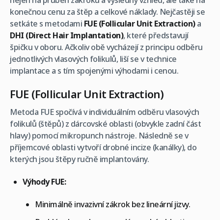
nejen na průběh zákroku a výsledný vzhled, ale také na
konečnou cenu za štěp a celkové náklady. Nejčastěji se
setkáte s metodami
FUE (Follicular Unit Extraction)
a
DHI (Direct Hair Implantation)
, které představují
špičku v oboru. Ačkoliv obě vycházejí z principu odběru
jednotlivých vlasových folikulů, liší se v technice
implantace a s tím spojenými výhodami i cenou.
FUE (Follicular Unit Extraction)
Metoda FUE spočívá v individuálním odběru vlasových
folikulů (štěpů) z dárcovské oblasti (obvykle zadní část
hlavy) pomocí mikropunch nástroje. Následně se v
příjemcové oblasti vytvoří drobné incize (kanálky), do
kterých jsou štěpy ručně implantovány.
Výhody FUE:
Minimálně invazivní zákrok bez lineární jizvy.